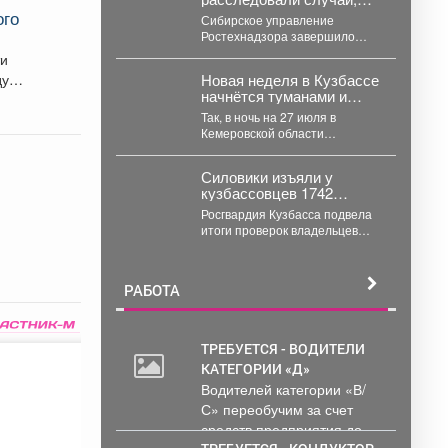
где сталевар получил
ого
Сибирское управление
ожоги лица и рук
Ростехнадзора завершило
расследование инцидента,
ти
который произошёл 18 июня
у.
Новая неделя в Кузбассе
2026 года в цехе
начнётся туманами и
металлургического...
периодическими грозами
Так, в ночь на 27 июля в
Кемеровской области
ожидается +11 и +16 градусов.
Днём...
Силовики изъяли у
кузбассовцев 1742
единицы оружия
Росгвардия Кузбасса подвела
итоги проверок владельцев
оружия. В Кузбассе подвели
итоги работы Росгвардии по...
РАБОТА
ТРЕБУЕТСЯ - ВОДИТЕЛИ
КАТЕГОРИИ «Д»
Водителей категории «В/
С» переобучим за счет
средств предприятия до...