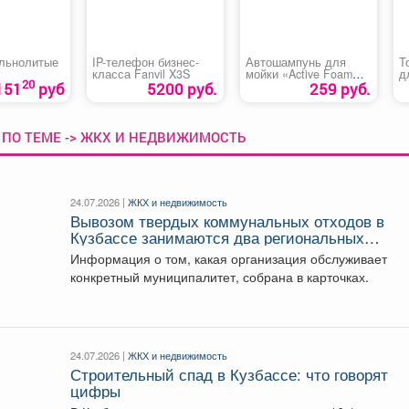
льнолитые
IP-телефон бизнес-
Автошампунь для
Т
класса Fanvil X3S
мойки «Active Foam
д
20
PF-80 ULTRA AVS»
«
151
руб
5200 руб.
259 руб.
 ПО ТЕМЕ -> ЖКХ И НЕДВИЖИМОСТЬ
24.07.2026 |
ЖКХ и недвижимость
Вывозом твердых коммунальных отходов в
Кузбассе занимаются два региональных
оператора: «Чистый Город Кемерово» (зона
Информация о том, какая организация обслуживает
«Север») и «ЭкоТек» (зона «Юг»).
конкретный муниципалитет, собрана в карточках.
24.07.2026 |
ЖКХ и недвижимость
Строительный спад в Кузбассе: что говорят
цифры