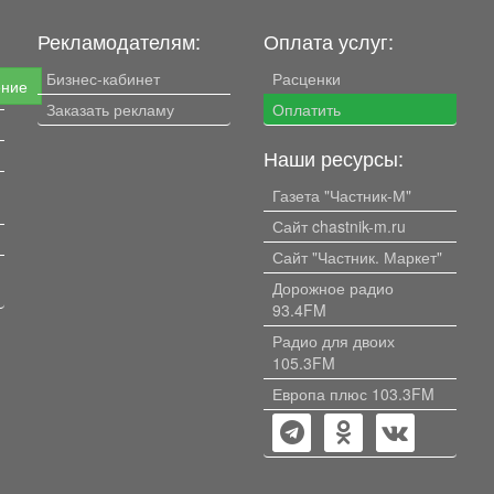
Рекламодателям:
Оплата услуг:
Бизнес-кабинет
Расценки
ение
Заказать рекламу
Оплатить
Наши ресурсы:
Газета "Частник-М"
Сайт chastnik-m.ru
Сайт "Частник. Маркет"
Дорожное радио
93.4FM
Радио для двоих
105.3FM
Европа плюс 103.3FM