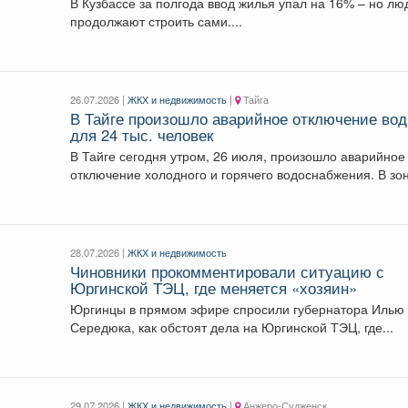
В Кузбассе за полгода ввод жилья упал на 16% – но лю
продолжают строить сами....
26.07.2026 |
ЖКХ и недвижимость
|
Тайга
В Тайге произошло аварийное отключение во
для 24 тыс. человек
В Тайге сегодня утром, 26 июля, произошло аварийное
отключение холодного и горячего водоснабжения. В зон
28.07.2026 |
ЖКХ и недвижимость
Чиновники прокомментировали ситуацию с
Юргинской ТЭЦ, где меняется «хозяин»
Юргинцы в прямом эфире спросили губернатора Илью
Середюка, как обстоят дела на Юргинской ТЭЦ, где...
29.07.2026 |
ЖКХ и недвижимость
|
Анжеро-Судженск