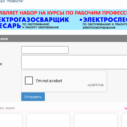
ал "Новости"
риев
я:
Отправить
КИ, АКЦИИ