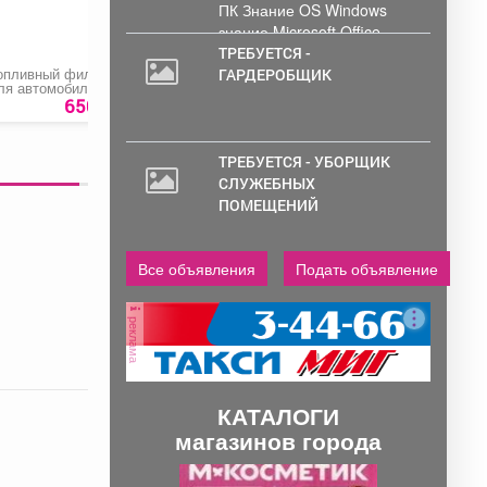
ПК Знание OS Windows
знание Microsoft Office .
Обработка и...
ТРЕБУЕТСЯ -
опливный фильтр
Воздушный фильтр
Прокат велосипеда
ГАРДЕРОБЩИК
ля автомобиля
для автомобиля
Hyundai Solaris»
«Chevrolet Lacetti»
650 руб.
350 руб.
260 ру
ТРЕБУЕТСЯ - УБОРЩИК
СЛУЖЕБНЫХ
ПОМЕЩЕНИЙ
Все объявления
Подать объявление
реклама
КАТАЛОГИ
магазинов города
П
С