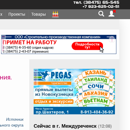
тел. (38475) 65-545
+7 923-625-02-51
х
Проекты
Товары
реклама
реклама
ния.
Источник
ного округа
Сейчас в г. Междуреченск
(12:08)