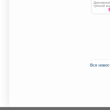
Дренажный
грязной в
НПГ-М1-90
Все ново