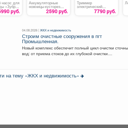
 насос для
Аккумуляторные
Триммер
Л
оды «Зубр
ножницы-кусторез
электрический
0»
DENZEL G411
«HUTER GET-1200SL»
5990 руб.
2590 руб.
7790 руб.
04.08.2026 |
ЖКХ и недвижимость
Строим очистные сооружения в пгт
Промышленная.
Новый комплекс обеспечит полный цикл очистки сточн
вод: от приема стоков до их глубокой очистки....
сти на тему «ЖКХ и недвижимость»