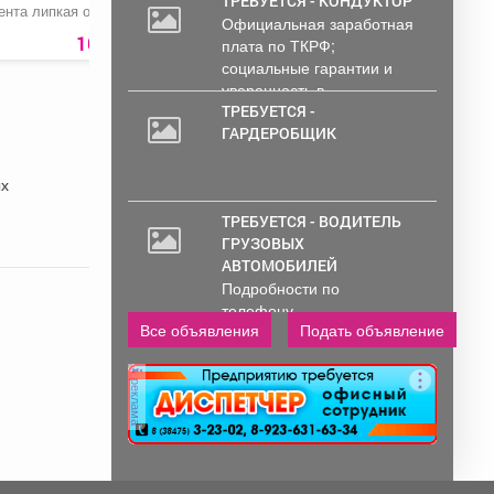
ТРЕБУЕТСЯ - КОНДУКТОР
ента липкая от мух
Стрижка горячими
Газонокосилка
Официальная заработная
ножницами
сетевая «LM-33-130
10 руб.
800 руб.
8590 ру
плата по ТКРФ;
социальные гарантии и
уверенность в...
ТРЕБУЕТСЯ -
ГАРДЕРОБЩИК
ых
ТРЕБУЕТСЯ - ВОДИТЕЛЬ
ГРУЗОВЫХ
АВТОМОБИЛЕЙ
Подробности по
телефону..
Все объявления
Подать объявление
реклама