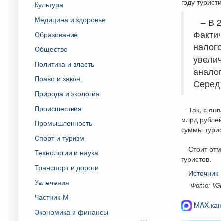
году турист
Культура
Медицина и здоровье
– В 
Факти
Образование
налого
Общество
увелич
Политика и власть
аналог
Право и закон
Серед
Природа и экология
Происшествия
Так, с ян
млрд рублей
Промышленность
суммы турис
Спорт и туризм
Стоит отм
Технологии и наука
туристов.
Транспорт и дороги
Источник
Увлечения
Фото: VS
Частник-М
MAX-кан
Экономика и финансы