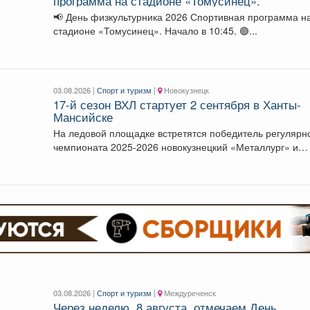
программа на стадионе «Томусинец».
📢 День физкультурника 2026 Спортивная программа н
стадионе «Томусинец». Начало в 10:45. 🟢...
03.08.2026 |
Спорт и туризм
|
Новокузнецк
17-й сезон ВХЛ стартует 2 сентября в Ханты-
Мансийске
На ледовой площадке встретятся победитель регулярн
чемпионата 2025-2026 новокузнецкий «Металлург» и
чемпион России «Югра». ...
03.08.2026 |
Спорт и туризм
|
Междуреченск
Через неделю, 8 августа, отмечаем День