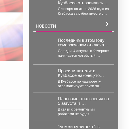
Кузбасса отправились за
границу
С января по июль 2026 года из
Кузбасса за рубеж вместе с
хозяевами выехали 56...
НОВОСТИ
Последним в этом году
кемеровчанам отключают
горячую воду
Сегодня, 4 августа, в Кемерове
начинается четвёртый,
заключительный этап
гидравлических испытаний
тепловых сетей. Он
Просили жители: в
продлится...
Кузбассе наконец-то
отремонтируют 90 км
В Кузбассе по нацпроекту
проблемной трассы
отремонтируют почти 90
километров дорог – дорожники
уже привели в порядок...
Плановые отключения на
5 августа (г.
Междуреченск)
В связи с ремонтными
работами не будет
электроэнергии ...
"Бомжи хулиганят": в