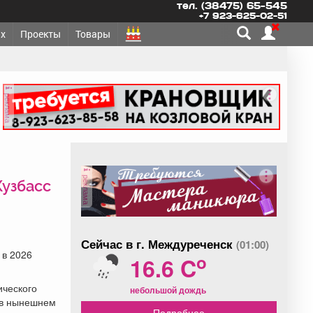
тел. (38475) 65-545
+7 923-625-02-51
х
Проекты
Товары
реклама
реклама
Кузбасс
Сейчас в г. Междуреченск
(01:00)
 в 2026
o
16.6 C
ического
небольшой дождь
 в нынешнем
Подробнее