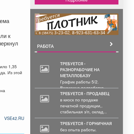
реклама
ъема
ли к
черкнул
РАБОТА
ТРЕБУЕТСЯ -
пило 1,35
РАЗНОРАБОЧИЕ НА
20
да. Из этой
МЕТАЛЛОБАЗУ
000
График работы 5/2.
руб.
Возможна подработка..
она
ТРЕБУЕТСЯ - ПРОДАВЕЦ
в киоск по продаже
печатной продукции,.
стабильная з/п, оклад...
VSE42.RU
ТРЕБУЕТСЯ - ГОРНИЧНАЯ
без опыта работы.