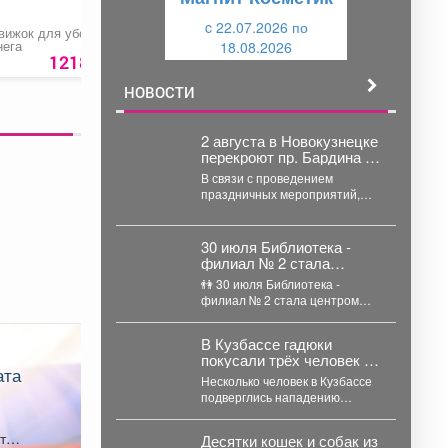
щ
и
и
c 22.07.2026 по
й
вижок для уборки
Свадебный букет
Милый бокс №4
нега
18.08.2026
й
1218 руб.
3000 руб.
3700 ру
НОВОСТИ
2 августа в Новокузнецке
перекроют пр. Бардина и
пр. Октябрьский
В связи с проведением
праздничных мероприятий,
посвященных Дню Воздушно-
десантных войск, с 10:30 до
12:30 будет...
30 июля Библиотека -
филиал № 2 стала
центром притяжения для
👫 30 июля Библиотека -
юных путешественников
филиал № 2 стала центром
из летнего лагеря
притяжения для юных
путешественников из...
В Кузбассе гадюки
покусали трёх человек –
жуткие подробности
Несколько человек в Кузбассе
подверглись нападению
ядовитых змей. В одном
случае пострадавшего спасли
т
Десятки кошек и собак из
инспекторы ГАИ....