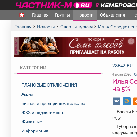
КЕМЕРОВСК
Главная
Группы
Новости
Объявления
Не
Главная
Новости
Спорт и туризм
Илья Середюк сп
реклама
VSE42.RU
КАТЕГОРИИ
6 июня 2026
С
Илья С
ПЛАНОВЫЕ ОТКЛЮЧЕНИЯ
на 5%
Акции
Бизнес и предпринимательство
Власти Ке
ЖКХ и недвижимость
году.
Животные
Губернат
Информация
форума поде