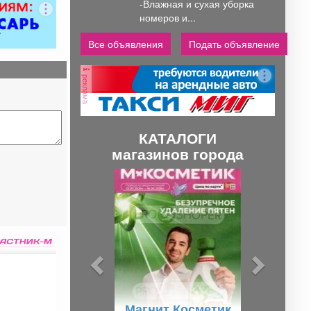
-Влажная и сухая уборка
номеров и...
Все объявления
Подать объявление
реклама
КАТАЛОГИ
магазинов города
П
С
р
л
е
е
д
д
ы
у
д
ю
у
щ
Магнит Косметик