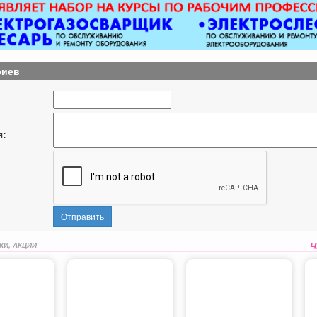
риев
я:
Отправить
КИ, АКЦИИ