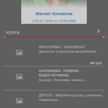
у
щ
щ
и
Магнит Косметик
и
й
c 22.07.2026 по 18.08.2026
й
УСЛУГИ
АВТОСЕРВИС - КАПРЕМОНТ
двигателя
и агрегатов автомобилей. ...
300 руб.
САНТЕХНИКА - ПОВЕРКА
ВОДОСЧЕТЧИКОВ
на дому. Установка, замена, ...
ДРУГОЕ - ЗАБОРЫ под
ключ; ролетные,
секционные ...