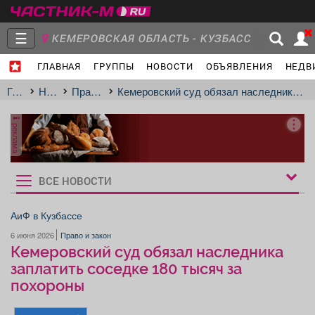
☰
КЕМЕРОВСКАЯ ОБЛАСТЬ - КУЗБАСС
ГЛАВНАЯ
ГРУППЫ
НОВОСТИ
ОБЪЯВЛЕНИЯ
НЕДВ
Главная
Группы
Новости
Главная
Новости
Право и закон
Кемеровский суд обязал наследника заплатить соседке 180 тысяч за похороны
реклама
Объявления
Недвижимость
Услуги
ВСЕ НОВОСТИ
Рукбрики
новостей
АиФ в Кузбассе
6 июня 2026
Право и закон
Работа
Транспорт
Компании
Кемеровский суд обязал наследника
заплатить соседке 180 тысяч за
похороны