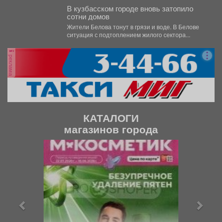
В кузбасском городе вновь затопило
сотни домов
Жители Белова тонут в грязи и воде. В Белове
ситуация с подтоплением жилого сектора...
реклама
КАТАЛОГИ
магазинов города
П
С
р
л
е
е
д
д
ы
у
д
ю