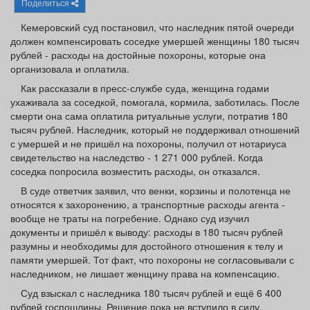
Поделиться
Афиша
Обучение
Проекты
Кемеровский суд постановил, что наследник пятой очереди
должен компенсировать соседке умершей женщины 180 тысяч
рублей - расходы на достойные похороны, которые она
организовала и оплатила.
Товары
Поздравления
Погода
Как рассказали в пресс-службе суда, женщина годами
ухаживала за соседкой, помогала, кормила, заботилась. После
смерти она сама оплатила ритуальные услуги, потратив 180
тысяч рублей. Наследник, который не поддерживал отношений
с умершей и не пришёл на похороны, получил от нотариуса
свидетельство на наследство - 1 271 000 рублей. Когда
ТВ программа
Я - пенсионер
соседка попросила возместить расходы, он отказался.
В суде ответчик заявил, что венки, корзины и полотенца не
относятся к захоронению, а транспортные расходы агента -
вообще не траты на погребение. Однако суд изучил
документы и пришёл к выводу: расходы в 180 тысяч рублей
разумны и необходимы для достойного отношения к телу и
памяти умершей. Тот факт, что похороны не согласовывали с
наследником, не лишает женщину права на компенсацию.
Суд взыскал с наследника 180 тысяч рублей и ещё 6 400
рублей госпошлины. Решение пока не вступило в силу.