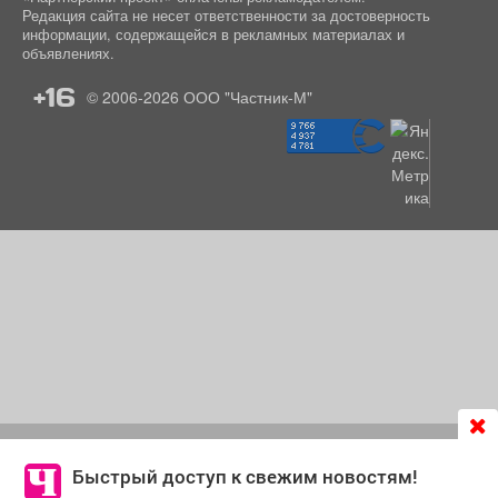
Редакция сайта не несет ответственности за достоверность
информации, содержащейся в рекламных материалах и
объявлениях.
+16
© 2006-2026
ООО "Частник-М"
Продолжая использовать сайт
chastnik-m.ru
, Вы даете
согласие на обработку файлов cookie, которые
Быстрый доступ к свежим новостям!
обеспечивают корректную работу сайта и сбора