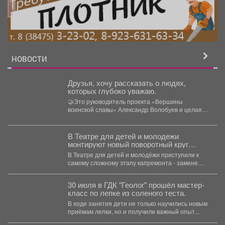
реклама
НОВОСТИ
Друзья, хочу рассказать о людях,
которых глубоко уважаю.
🤝Это руководитель проекта «Вершины
воинской славы» Александр Волобуев и целая
команда неравнодушных жителей Кузбасса. ...
В Театре для детей и молодежи
монтируют новый поворотный круг
сцены
В Театре для детей и молодёжи приступили к
самому сложному этапу капремонта - замене
поворотного...
30 июля в ГДК "Геолог" прошёл мастер-
класс по лепке из соленого теста.
В ходе занятия дети не только научились новым
приёмам лепки, но и получили важный опыт...