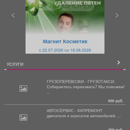
д
д
ы
у
д
ю
у
щ
щ
и
Магнит Косметик
и
й
c 22.07.2026 по 18.08.2026
й
УСЛУГИ
ГРУЗОПЕРЕВОЗКИ - ГРУЗОТАКСИ.
Собираетесь
переезжать? Мы поможем!
...
600 руб.
АВТОСЕРВИС - КАПРЕМОНТ
двигателя
и агрегатов автомобилей. ...
300 руб.