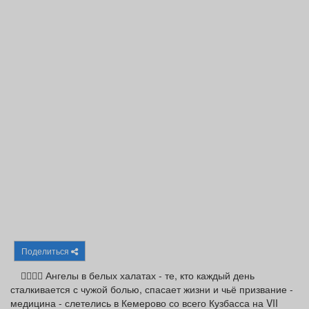
Афиша
Обучение
Проекты
Товары
Поздравления
Погода
ТВ программа
Я - пенсионер
Поделиться
🧑‍⚕👩‍⚕ Ангелы в белых халатах - те, кто каждый день
сталкивается с чужой болью, спасает жизни и чьё призвание -
медицина - слетелись в Кемерово со всего Кузбасса на VII