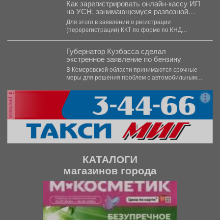
Как зарегистрировать онлайн-кассу ИП
на УСН, занимающемуся развозной
торговлей
Для этого в заявлении о регистрации
(перерегистрации) ККТ по форме по КНД
1110061: 📍...
Губернатор Кузбасса сделал
экстренное заявление по бензину
В Кемеровской области принимаются срочные
меры для решения проблем с автомобильным
топливом. В Кузбассе...
реклама
КАТАЛОГИ
магазинов города
П
С
р
л
е
е