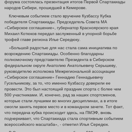
форума состоялась презентация итогов Первой Спартакиады
Афиша
Обучение
Проекты
народов Сибири, прошедшей в Кемерове.
Ключевым событием стало вручение Кузбассу Кубка
победителя Спартакиады. Председатель Совета МА
«Сибирское соглашение», губернатор Красноярского края
Михаил Котюков передал заслуженный в упорной борьбе
Товары
Поздравления
Погода
трофей главе региона Илье Середюку.
«Большой радостью для нас стала сама инициатива по
возрождению Спартакиады. Особенно благодарны
полномочному представителю Президента в Сибирском
федеральном округе Анатолию Анатольевичу Серышеву,
ТВ программа
Я - пенсионер
руководителю исполкома Межрегиональной ассоциации
«Сибирское соглашение» Геннадию Геннадьевичу
Гусельникову, за то, что именно Кузбассу доверили ее
провести. Это был настоящий праздник спорта с более чем
500 участниками. И, конечно, рад за наших спортсменов,
которые стали лучшими во многих дисциплинах, а в итоге
смогли занять первое место и в командном зачете. Тот факт,
что передача кубка происходит здесь, на ПМЭФ, вновь
подчеркивает, что Спартакиада стала спортивным событием
всероссийского масштаба», - отметил Илья Середюк.