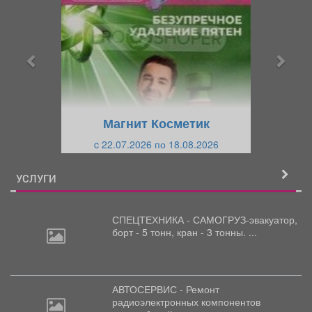
е
е
д
д
ы
у
д
ю
у
щ
щ
и
Магнит Косметик
и
й
c 22.07.2026 по 18.08.2026
й
УСЛУГИ
СПЕЦТЕХНИКА - САМОГРУЗ-эвакуатор,
борт
- 5 тонн, кран - 3 тонны. ...
АВТОСЕРВИС - Ремонт
радиоэлектронных
компонентов