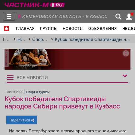
☰
КЕМЕРОВСКАЯ ОБЛАСТЬ - КУЗБАСС
ГЛАВНАЯ
ГРУППЫ
НОВОСТИ
ОБЪЯВЛЕНИЯ
НЕДВ
Главная
Группы
Новости
Главная
Новости
Спорт и туризм
Кубок победителя Спартакиады народов Сибири привезут в Кузбасс
реклама
Объявления
Недвижимость
Услуги
ВСЕ НОВОСТИ
Рукбрики
новостей
5 июня 2026
Спорт и туризм
Кубок победителя Спартакиады
Работа
Транспорт
Компании
народов Сибири привезут в Кузбасс
Поделиться
На полях Петербургского международного экономического