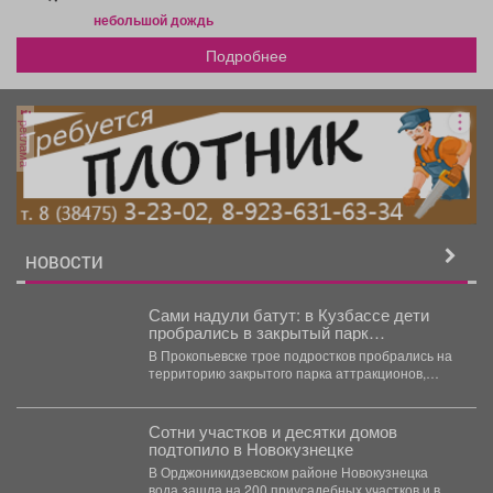
небольшой дождь
Подробнее
реклама
НОВОСТИ
Сами надули батут: в Кузбассе дети
пробрались в закрытый парк
аттракционов
В Прокопьевске трое подростков пробрались на
территорию закрытого парка аттракционов,
самостоятельно запустили несколько каруселей
и...
Сотни участков и десятки домов
подтопило в Новокузнецке
В Орджоникидзевском районе Новокузнецка
вода зашла на 200 приусадебных участков и в 35