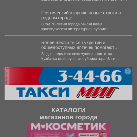
жилых домов....
Поэтический вторник: новые строки о
родном городе
В год 70-летия города Мыски наша
краеведческая литературная рубрика
«Поэтический вторникЪ» продолжает знакомить
читателей с...
Более шести тысяч укрытий и
общедоступных аптечек помогают
обеспечить безопасность жителей
За две недели во всех муниципалитетах
Кузбасса
Кузбасса по поручению губернатора Ильи
Середюка уже обустроены новые...
реклама
КАТАЛОГИ
магазинов города
П
С
р
л