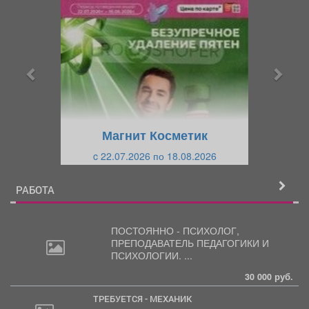
р
л
е
е
д
д
ы
у
д
ю
у
щ
щ
и
Магнит Косметик
и
й
c 22.07.2026 по 18.08.2026
й
РАБОТА
ПОСТОЯННО - ПСИХОЛОГ,
ПРЕПОДАВАТЕЛЬ
ПЕДАГОГИКИ И
ПСИХОЛОГИИ. ...
30 000 руб.
ТРЕБУЕТСЯ - МЕХАНИК