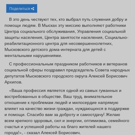
Афиша
Обучение
Проекты
Поделиться
В это день чествуют тех, кто выбрал путь служения добру и
помощи людям. В Мысках эту миссию выполняют работники
Центра социального обслуживания, Управления социальной
защиты населения, Центра занятости населения, Социально-
Товары
Поздравления
Погода
реабилитационного центра для несовершеннолетних,
Мысковского детского дома-интерната для детей с
ментальными нарушениями.
С профессиональным праздником работников и ветеранов
социальной сферы поздравил председатель Совета народных
ТВ программа
Я - пенсионер
депутатов Мысковского городского округа Алексей Борисович
Архипов.
«Ваша профессия является одной из самых гуманных и
востребованных в обществе. Ваш труд, внимательное
отношение к проблемам людей и милосердие напрямую
влияет на качество жизни граждан, нуждающихся в поддержке
и помощи. Спасибо вам за доброту и самоотдачу! Желаю
всем крепкого здоровья, сил и энергии, оптимизма, семейного
счастья и успешной работы на благо жителей нашего
города!», - сказал Алексей Борисович.