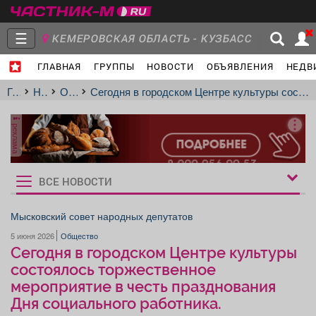
☰
КЕМЕРОВСКАЯ ОБЛАСТЬ - КУЗБАСС
ГЛАВНАЯ
ГРУППЫ
НОВОСТИ
ОБЪЯВЛЕНИЯ
НЕДВ
Главная
Группы
Новости
Главная
Новости
Общество
Сегодня в городском Центре культуры состоялось торжественное мероприятие в честь празднования Дня социального работника.
реклама
Объявления
Недвижимость
Услуги
ВСЕ НОВОСТИ
Рукбрики
новостей
Мысковский совет народных депутатов
5 июня 2026
Общество
Работа
Транспорт
Компании
Сегодня в городском Центре культуры
состоялось торжественное
мероприятие в честь празднования
Дня социального работника.