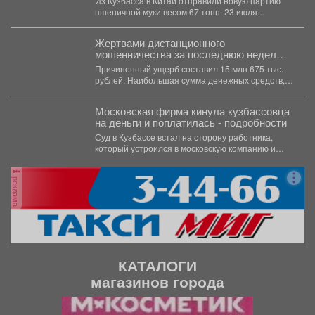
Из Кузбасса в Китай отправили новую партию
пшеничной муки весом 67 тонн. 23 июля...
️Жертвами дистанционного
мошенничества за последнюю неделю
стал 51 житель региона.
Причиненный ущерб составил 15 млн 675 тыс.
рублей. Наибольшая сумма денежных средств,
похищенных с использованием...
Московская фирма кинула кузбассовца
на деньги и поплатилась - подробности
Суд в Кузбассе встал на сторону работника,
который устроился в московскую компанию и
остался без...
реклама
КАТАЛОГИ
магазинов города
П
С