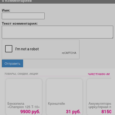
0 Комментариев
Имя:
Текст комментария:
Отправить
ТОВАРЫ, СКИДКИ, АКЦИИ
Бензопила
Кронштейн
Аккумуляторная
«Champion 125 Т-10»
циркулярная пи
«MTX CCSU-20-1
9900 руб.
31 руб.
8150 р