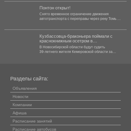
Понтон открыт!
Снято временное ограничение движения
автотранспорта с переправы через реку Томь в
районе посёлка Майзас. ...
Кузбассовца-браконьера поймали с
краснокнижным осетром в
Новосибирске
В Новосибирской области будут судить
39‑летнего жителя Кемеровской области за
незаконную добычу рыбы, занесённой в...
Разделы сайта:
Объявления
Новости
Компании
Афиша
Расписание занятий
Расписание автобусов