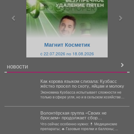
д
д
ы
у
д
ю
у
щ
щ
и
Магнит Косметик
и
й
c 22.07.2026 по 18.08.2026
й
НОВОСТИ
Как корова языком слизала: Кузбасс
жёстко просел по скоту, яйцам и молоку
Экономика Кузбасса испытывает сложности не
только в сфере угля, но и в сельском хозяйстве:
коров...
Волонтёрская группа «Своих не
бросаем» продолжает сбор
гуманитарной помощи для мысковских
Что сейчас особенно нужно: 💊 Медицинские
ребят, которые находятся в зоне СВО
препараты; 🔥 Газовые горелки и баллоны; ...