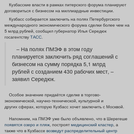
Афиша
Обучение
Проекты
Кузбасские власти в рамках питерского форума планируют
договориться с бизнесом на миллиардные инвестиции.
Кузбасс собирается заключить на полях Петербургского
международного экономического форума сделки более чем на
5 млрд рублей, сообщил губернатор Илья Середюк
госагентству
ТАСС
.
Товары
Поздравления
Погода
– На полях ПМЭФ в этом году
планируется заключить ряд соглашений с
бизнесом на сумму порядка 5,1 млрд
рублей с созданием 430 рабочих мест, –
ТВ программа
Я - пенсионер
заявил Середюк.
Особое значение придаётся сделке в торгово-
экономической, научно-технической, культурной и
других сферах, которую Кузбасс хочет заключить с Москвой.
Напомним, на ПМЭФ уже было объявлено, что в Шерегеше
появятся озеро и пляж
, построят
медицинский кластер
, а
также что в Кузбассе
возведут распределительный центр