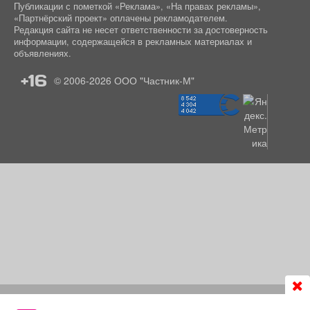
Публикации с пометкой «Реклама», «На правах рекламы»,
«Партнёрский проект» оплачены рекламодателем.
Редакция сайта не несет ответственности за достоверность
информации, содержащейся в рекламных материалах и
объявлениях.
+16
© 2006-2026
ООО "Частник-М"
Продолжая использовать сайт
chastnik-m.ru
, Вы даете