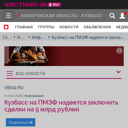
☰
КЕМЕРОВСКАЯ ОБЛАСТЬ - КУЗБАСС
ГЛАВНАЯ
ГРУППЫ
НОВОСТИ
ОБЪЯВЛЕНИЯ
НЕДВ
Главная
Группы
Новости
Главная
Новости
Информация
Кузбасс на ПМЭФ надеется заключить сделки на 5 млрд рублей
реклама
Объявления
Недвижимость
Услуги
ВСЕ НОВОСТИ
Рукбрики
новостей
VSE42.RU
5 июня 2026
Информация
Работа
Транспорт
Компании
Кузбасс на ПМЭФ надеется заключить
сделки на 5 млрд рублей
Поделиться