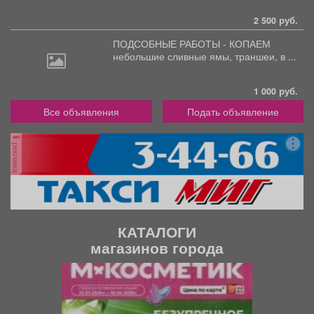
2 500 руб.
ПОДСОБНЫЕ РАБОТЫ - КОПАЕМ
небольшие
сливные ямы, траншеи, в ...
1 000 руб.
Все объявления
Подать объявление
реклама
КАТАЛОГИ
магазинов города
П
С
р
л
е
е