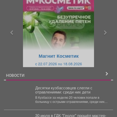
П
С
р
л
е
е
д
д
ы
у
д
ю
у
щ
щ
и
Магнит Косметик
и
й
c 22.07.2026 по 18.08.2026
й
НОВОСТИ
Десятки кузбассовцев слегли с
отравлениями: среди них дети
В Кузбассе за неделю 20 человек попали в
больницу с острыми отравлениями, среди них
четверо...
30 июля в ГДК "Геолог" прошёл мастер-