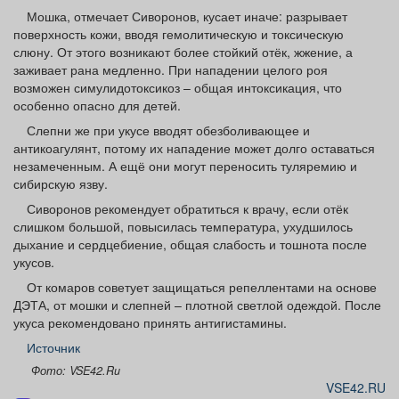
Мошка, отмечает Сиворонов, кусает иначе: разрывает
поверхность кожи, вводя гемолитическую и токсическую
слюну. От этого возникают более стойкий отёк, жжение, а
заживает рана медленно. При нападении целого роя
возможен симулидотоксикоз – общая интоксикация, что
особенно опасно для детей.
Слепни же при укусе вводят обезболивающее и
антикоагулянт, потому их нападение может долго оставаться
незамеченным. А ещё они могут переносить туляремию и
сибирскую язву.
Сиворонов рекомендует обратиться к врачу, если отёк
слишком большой, повысилась температура, ухудшилось
дыхание и сердцебиение, общая слабость и тошнота после
укусов.
От комаров советует защищаться репеллентами на основе
ДЭТА, от мошки и слепней – плотной светлой одеждой. После
укуса рекомендовано принять антигистамины.
Источник
Фото: VSE42.Ru
VSE42.RU