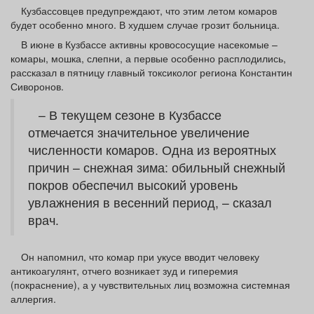
Афиша
Обучение
Проекты
Кузбассовцев предупреждают, что этим летом комаров
будет особенно много. В худшем случае грозит больница.
В июне в Кузбассе активны кровососущие насекомые –
комары, мошка, слепни, а первые особенно расплодились,
рассказал в пятницу главный токсиколог региона Константин
Сиворонов.
Товары
Поздравления
Погода
– В текущем сезоне в Кузбассе
отмечается значительное увеличение
численности комаров. Одна из вероятных
причин – снежная зима: обильный снежный
ТВ программа
Я - пенсионер
покров обеспечил высокий уровень
увлажнения в весенний период, – сказал
врач.
Он напомнил, что комар при укусе вводит человеку
антикоагулянт, отчего возникает зуд и гиперемия
(покраснение), а у чувствительных лиц возможна системная
аллергия.