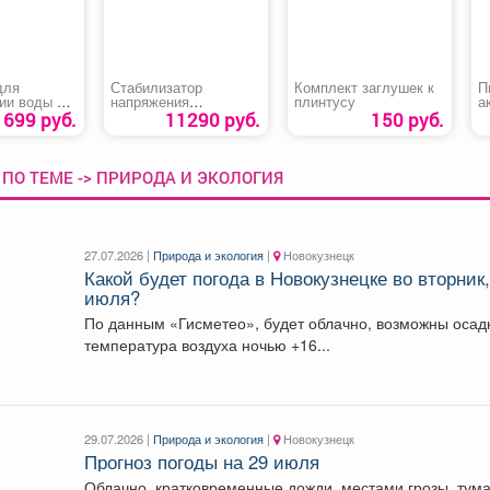
для
Стабилизатор
Комплект заглушек к
П
ии воды в
напряжения
плинтусу
а
однофазный «Ресанта
«
699 руб.
11290 руб.
150 руб.
Р
АСН 5000/1-Ц»
ПО ТЕМЕ -> ПРИРОДА И ЭКОЛОГИЯ
27.07.2026 |
Природа и экология
|
Новокузнецк
Какой будет погода в Новокузнецке во вторник,
июля?
По данным «Гисметео», будет облачно, возможны осадки,
температура воздуха ночью +16...
29.07.2026 |
Природа и экология
|
Новокузнецк
Прогноз погоды на 29 июля
Облачно, кратковременные дожди, местами грозы, тум