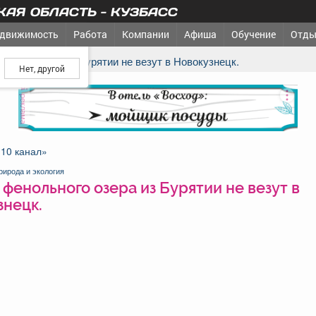
АЯ ОБЛАСТЬ - КУЗБАСС
движимость
Работа
Компании
Афиша
Обучение
Отды
ш город?
льного озера из Бурятии не везут в Новокузнецк.
реклама
«10 канал»
рирода и экология
фенольного озера из Бурятии не везут в
знецк.