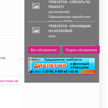
ТРЕБУЕТСЯ - СЛЕСАРЬ ПО
РЕМОНТУ
автомобилей
Официальная заработная
плата по ТКРФ;
социальные гарантии и
ТРЕБУЕТСЯ - КРАНОВЩИК
уверенность в...
НА КОЗЛОВОЙ
кран
Все объявления
Подать объявление
ется
реклама