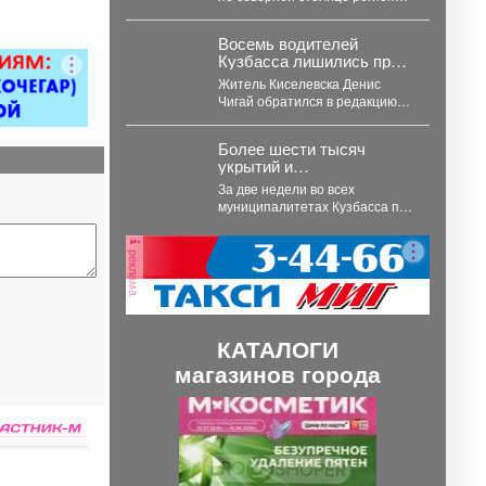
топливом.
Что волнует кемеровчан и
какие точки...
Восемь водителей
Кузбасса лишились прав
и обвиняют в этом двух
Житель Киселевска Денис
инспекторов
Чигай обратился в редакцию
одного из местных изданий с
жалобой на действия...
Более шести тысяч
укрытий и
общедоступных аптечек
За две недели во всех
помогают обеспечить
муниципалитетах Кузбасса по
безопасность жителей
поручению губернатора Ильи
Кузбасса
Середюка уже обустроены
реклама
новые...
КАТАЛОГИ
магазинов города
П
С
р
л
е
е