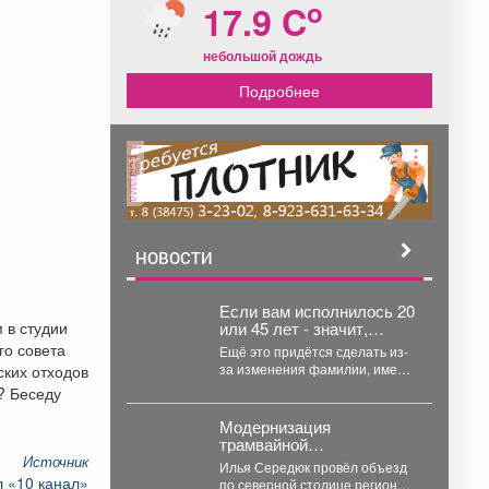
o
17.9 C
небольшой дождь
Подробнее
реклама
НОВОСТИ
Если вам исполнилось 20
 в студии
или 45 лет - значит,
пришло время получить
го совета
Ещё это придётся сделать из-
новый паспорт.
за изменения фамилии, имени
ских отходов
или отчества. Кроме того, надо
? Беседу
сменить...
Модернизация
трамвайной
инфраструктуры и
Источник
Илья Середюк провёл объезд
решение вопроса с
 «10 канал»
по северной столице региона.