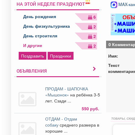
НА ЭТОЙ НЕДЕЛЕ ПРАЗДНУЮТ
MAX-кан
День рождения
6
реклама
День физкультурника
2
День строителя
2
0 Коммента
И другие
2
Имя:
Поздравить
Праздники
Текст
ОБЪЯВЛЕНИЯ
комментари
ПРОДАМ - ШАПОЧКА
«Мышонок»
на ребёнка 3-5
лет. Сзади ...
550 руб.
ОТДАМ - Отдам
ТОВАРЫ, СКИД
собаку
среднего размера в
хорошие ...