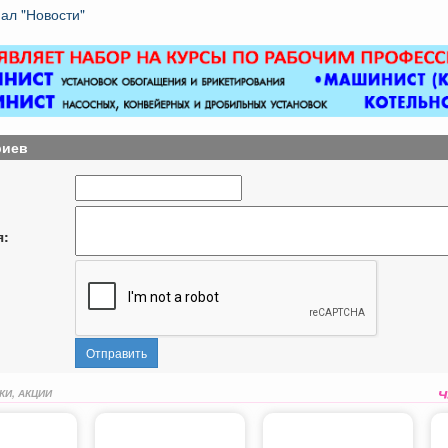
ал "Новости"
риев
я:
Отправить
КИ, АКЦИИ