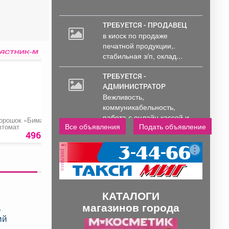
ТРЕБУЕТСЯ - ПРОДАВЕЦ
в киоск по продаже
печатной продукции,.
стабильная з/п, оклад...
ТРЕБУЕТСЯ -
АДМИНИСТРАТОР
Вежливость,
коммуникабельность,
работа с онлайн кассой и
орошок «Бимакс»
Баклажаны
Автомобильный
Все объявления
Подать объявление
втомат
компрессор «Turbo
ПК (программы...
50
KA580»
496
руб
99 руб.
1952 ру
реклама
КАТАЛОГИ
магазинов города
е
ий
П
С