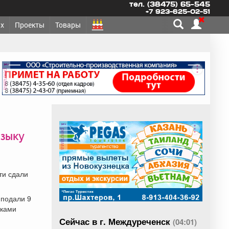
тел. (38475) 65-545
+7 923-625-02-51
х
Проекты
Товары
реклама
реклама
языку
ти сдали
 подали 9
иками
Сейчас в г. Междуреченск
(04:01)