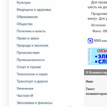
Для прове
Культура
шесть на до
Медицина и здоровье
Продолжит
Образование
минут. Для 
Общество
Источник
Политика и власть
Фото: VS
Право и закон
MAX-кан
Природа и экология
Происшествия
реклама
Промышленность
Спорт и туризм
0 Коммента
Технологии и наука
Транспорт и дороги
Имя:
Увлечения
Текст
комментари
Частник-М
Экономика и финансы