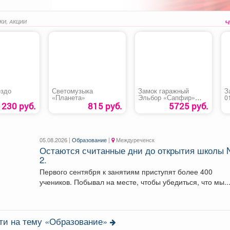
КИ, АКЦИИ
ездо
Светомузыка
Замок гаражный
З
«Планета»
Эльбор «Сапфир»
0
сувальдный
230 руб.
815 руб.
5725 руб.
05.08.2026 |
Образование
|
Междуреченск
Остаются считанные дни до открытия школы 
2.
Первого сентября к занятиям приступят более 400
учеников. Побывал на месте, чтобы убедиться, что мы..
ти на тему «Образование»