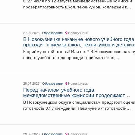
С 27 июля по 12 августа межведомственные комиссии
проверят готовность школ, техникумов, колледжей к
началу...
27.07.2026 |
Образование
|
Новокузнецк
В Новокузнецке накануне нового учебного года
проходит приёмка школ, техникумов и детских
садов.
К приёму детей готовы! Или нет? В Новокузнецке накан
нового учебного года проходит приёмка школ,...
28.07.2026 |
Образование
|
Новокузнецк
Перед началом учебного года
межведомственные комиссии продолжают
приемку образовательных организаций.
В Новокузнецком округе специалистам предстоит оцени
готовность 37 учреждений. Накануне акт готовности
получила Куртуковская школа...
28.07.2026 |
Образование
|
Новокузнецк