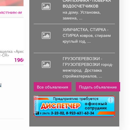
САНТЕХНИКА - ПОВЕРКА
ВОДОСЧЕТЧИКОВ
на дому. Установка,
замена, ...
ХИМЧИСТКА, СТИРКА -
СТИРКА ковров,
стираем
круглый год, ...
ащелка «Apecs 6072-
Профлист С8
Замок ЗН4 030.0.1
1-CR»
"Меттэм" левый,
ГРУЗОПЕРЕВОЗКИ -
90
правый
1960 руб.
1027
руб
3290 ру
ГРУЗОПЕРЕВОЗКИ город-
межгород.
Доставка
стройматериалов, ...
N
Все объявления
Подать объявление
реклама
.