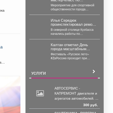
оказанию первой помощи
Мероприятие для спортивной
общественности города
провели на «Арене
Короленко». Организатор:
Илья Середюк
ГБУЗ «Кузбасский клинический
проинспектировал ремонт
центр медицины...
улицы Марковцева в
В северной столице Кузбасса
Кемерове
начались работы по
плановому обновлению
дорожной сети на улице
Калтан отметил День
Марковцева -...
ва
города масштабным
фестивалем
Фестиваль «Русское лето»
#ZaРоссию проходит при
во
поддержке Президентского
фонда культурных инициатив.
Мероприятие посетили около
УСЛУГИ
6...
АВТОСЕРВИС -
КАПРЕМОНТ двигателя
и
агрегатов автомобилей. ...
300 руб.