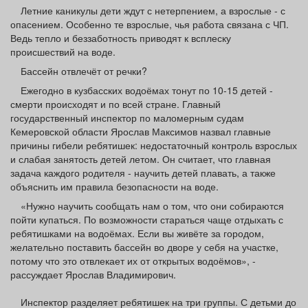
Афиша
Обучение
Проекты
Летние каникулы дети ждут с нетерпением, а взрослые - с
опасением. Особенно те взрослые, чья работа связана с ЧП.
Ведь тепло и беззаботность приводят к всплеску
происшествий на воде.
Бассейн отвлечёт от речки?
Товары
Поздравления
Погода
Ежегодно в кузбасских водоёмах тонут по 10-15 детей -
смерти происходят и по всей стране. Главный
государственный инспектор по маломерным судам
Кемеровской области Ярослав Максимов назвал главные
причины гибели ребятишек: недостаточный контроль взрослых
и слабая занятость детей летом. Он считает, что главная
ТВ программа
Я - пенсионер
задача каждого родителя - научить детей плавать, а также
объяснить им правила безопасности на воде.
«Нужно научить сообщать нам о том, что они собираются
пойти купаться. По возможности стараться чаще отдыхать с
ребятишками на водоёмах. Если вы живёте за городом,
желательно поставить бассейн во дворе у себя на участке,
потому что это отвлекает их от открытых водоёмов», -
рассуждает Ярослав Владимирович.
Инспектор разделяет ребятишек на три группы. С детьми до