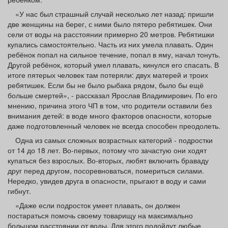
«У нас был страшный случай несколько лет назад: пришли
две женщины на берег, с ними было пятеро ребятишек. Они
сели от воды на расстоянии примерно 20 метров. Ребятишки
купались самостоятельно. Часть из них умела плавать. Один
ребёнок попал на сильное течение, попал в яму, начал тонуть.
Другой ребёнок, который умел плавать, кинулся его спасать. В
итоге пятерых человек там потеряли: двух матерей и троих
ребятишек. Если бы не было рыбака рядом, было бы ещё
больше смертей», - рассказал Ярослав Владимирович. По его
мнению, причина этого ЧП в том, что родители оставили без
внимания детей: в воде много факторов опасности, которые
даже подготовленный человек не всегда способен преодолеть.
Одна из самых сложных возрастных категорий - подростки
от 14 до 18 лет. Во-первых, потому что зачастую они ходят
купаться без взрослых. Во-вторых, любят включить браваду
друг перед другом, посоревноваться, помериться силами.
Нередко, увидев друга в опасности, прыгают в воду и сами
гибнут.
«Даже если подросток умеет плавать, он должен
постараться помочь своему товарищу на максимально
большом расстоянии от воды. Для этого подойдут любые