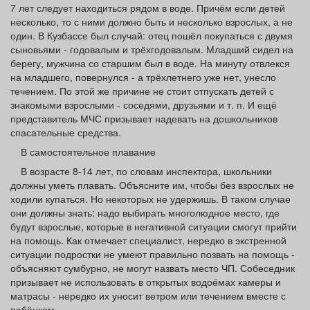
7 лет следует находиться рядом в воде. Причём если детей
несколько, то с ними должно быть и несколько взрослых, а не
один. В Кузбассе был случай: отец пошёл покупаться с двумя
сыновьями - годовалым и трёхгодовалым. Младший сидел на
берегу, мужчина со старшим был в воде. На минуту отвлекся
на младшего, повернулся - а трёхлетнего уже нет, унесло
течением. По этой же причине не стоит отпускать детей с
знакомыми взрослыми - соседями, друзьями и т. п. И ещё
представитель МЧС призывает надевать на дошкольников
спасательные средства.
В самостоятельное плавание
В возрасте 8-14 лет, по словам инспектора, школьники
должны уметь плавать. Объясните им, чтобы без взрослых не
ходили купаться. Но некоторых не удержишь. В таком случае
они должны знать: надо выбирать многолюдное место, где
будут взрослые, которые в негативной ситуации смогут прийти
на помощь. Как отмечает специалист, нередко в экстренной
ситуации подростки не умеют правильно позвать на помощь -
объясняют сумбурно, не могут назвать место ЧП. Собеседник
призывает не использовать в открытых водоёмах камеры и
матрасы - нередко их уносит ветром или течением вместе с
ребёнком.