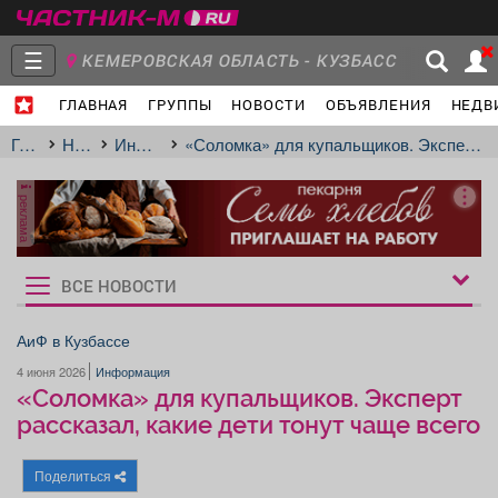
☰
КЕМЕРОВСКАЯ ОБЛАСТЬ - КУЗБАСС
ГЛАВНАЯ
ГРУППЫ
НОВОСТИ
ОБЪЯВЛЕНИЯ
НЕДВ
Главная
Группы
Новости
Главная
Новости
Информация
«Соломка» для купальщиков. Эксперт рассказал, какие дети тонут чаще всего
реклама
Объявления
Недвижимость
Услуги
ВСЕ НОВОСТИ
Рукбрики
новостей
АиФ в Кузбассе
4 июня 2026
Информация
Работа
Транспорт
Компании
«Соломка» для купальщиков. Эксперт
рассказал, какие дети тонут чаще всего
Поделиться