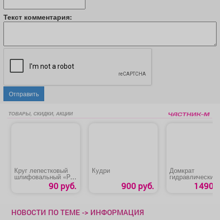
Текст комментария:
Отправить
ТОВАРЫ, СКИДКИ, АКЦИИ
Круг лепестковый
Кудри
Домкрат
шлифовальный «P80
гидравлический
TARG»
бутылочный «Star
90 руб.
900 руб.
1490 р
Auto 8019-02»
НОВОСТИ ПО ТЕМЕ -> ИНФОРМАЦИЯ