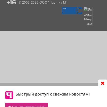
+16
© 2006-2026
ООО "Частник-М"
Продолжая использовать сайт
chastnik-m.ru
, Вы даете
согласие на обработку файлов cookie, которые
Быстрый доступ к свежим новостям!
обеспечивают корректную работу сайта и сбора
информации для улучшения качества сервисов.
Скачать приложение