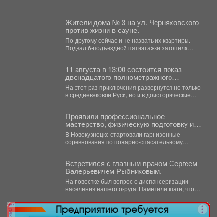
итоги первых семи месяцев...
Жители дома № 3 на ул. Черняховского
против жизни в сауне.
По-другому сейчас и не назвать их квартиры.
Подвал 6-подъездной пятиэтажки затопила
горячая вода, и её...
11 августа в 13:00 состоится показ
двенадцатого полнометражного
мультфильма из знаменитой
На этот раз приключения развернутся не только
«богатырской» франшизы - «Три
в средневековой Руси, но и в доисторические
богатыря и Пуп Земли» (2023).
времена....
Проявили профессиональное
мастерство, физическую подготовку и
командный дух.
В Новокузнецке стартовали гарнизонные
соревнования по пожарно-спасательному
спорту. Они продлятся в течение двух дней, а...
Встретился с главным врачом Сергеем
Валерьевичем Рыбниковым.
На повестке был вопрос о диспансеризации
населения нашего округа. Наметили шаги, чтобы
увеличить охват жителей:...