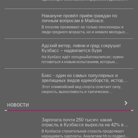
К присутствующим обратился начальник...
Накануне провёл приём граждан по
личным вопросам в Майзасе.
В поселке проживают не только пенсионеры и
люди среднего возраста, но и немало молодых
семей...
Адский ветер, ливни и град сокрушат
Кузбасс – надвигается буря
На Кузбасс идёт погодныйапокалипсис: нужно
готовиться к новым испытаниям, которые
приготовила безжалостная природа. По...
Бокс - один из самых популярных и
зрелищных видов единоборств, история
которого насчитывает не одно столетие.
Этот олимпийский вид спорта сочетает силу,
скорость, выносливость и тактическое
мастерство, а успех на ринге...
НОВОСТИ
Зарплата почти 250 тысяч: какая
отрасль в Кузбассе выросла на 42% в
доходе
В Кузбассе строительная отрасль продолжает
наращивать зарплаты. Аналитики hh.ru подвели