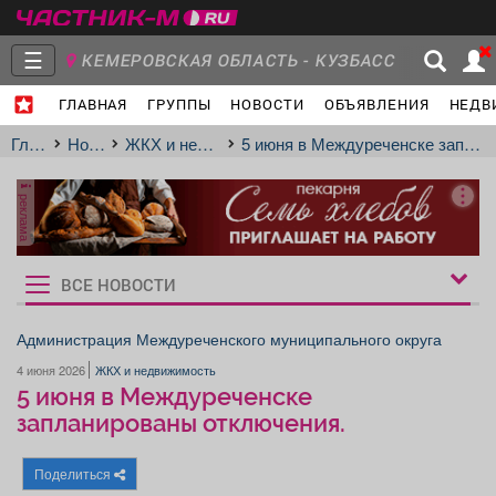
☰
КЕМЕРОВСКАЯ ОБЛАСТЬ - КУЗБАСС
ГЛАВНАЯ
ГРУППЫ
НОВОСТИ
ОБЪЯВЛЕНИЯ
НЕДВ
Главная
Группы
Новости
Главная
Новости
ЖКХ и недвижимость
5 июня в Междуреченске запланированы отключения.
реклама
Объявления
Недвижимость
Услуги
ВСЕ НОВОСТИ
Рукбрики
новостей
Администрация Междуреченского муниципального округа
4 июня 2026
ЖКХ и недвижимость
Работа
Транспорт
Компании
5 июня в Междуреченске
запланированы отключения.
Поделиться