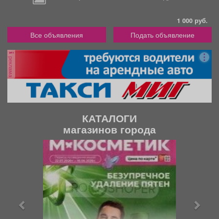
1 000 руб.
Все объявления
Подать объявление
реклама
КАТАЛОГИ
магазинов города
П
С
р
л
е
е
д
д
ы
у
д
ю