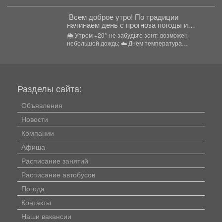
звучал детский смех...
Всем доброе утро! По традиции
начинаем день с прогноза погоды и
щепотки народной мудрости
🌦 Утром +20°-не забудьте зонт: возможен
небольшой дождь; ☁️ Днём температура
поднимется до +24°,...
Разделы сайта:
Объявления
Новости
Компании
Афиша
Расписание занятий
Расписание автобусов
Погода
Контакты
Наши вакансии