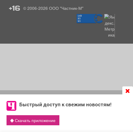
+16
© 2006-2026
ООО "Частник-М"
Продолжая использовать сайт
chastnik-m.ru
, Вы даете
согласие на обработку файлов cookie, которые
Быстрый доступ к свежим новостям!
обеспечивают корректную работу сайта и сбора
информации для улучшения качества сервисов.
Скачать приложение
Что такое cookie