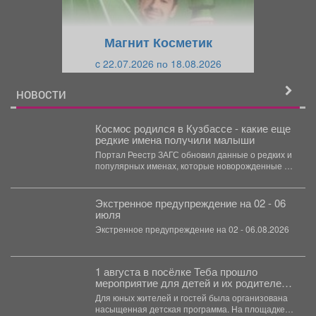
у
щ
щ
и
Магнит Косметик
и
й
c 22.07.2026 по 18.08.2026
й
НОВОСТИ
Космос родился в Кузбассе - какие еще
редкие имена получили малыши
Портал Реестр ЗАГС обновил данные о редких и
популярных именах, которые новорожденные в
Кузбассе получали...
Экстренное предупреждение на 02 - 06
июля
Экстренное предупреждение на 02 - 06.08.2026
1 августа в посёлке Теба прошло
мероприятие для детей и их родителей
посвященное дню рождения поселка.
Для юных жителей и гостей была организована
насыщенная детская программа. На площадке