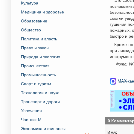
Культура
познакомить
Медицина и здоровье
безопасност
смогли увид
Образование
тушения пож
Общество
пожарных, о
быстро и ре
Политика и власть
Кроме тог
Право и закон
при ликвида
инструменты
Природа и экология
Фото: VK
Происшествия
Промышленность
MAX-кан
Спорт и туризм
Технологии и наука
реклама
Транспорт и дороги
Увлечения
Частник-М
0 Коммента
Экономика и финансы
Имя: