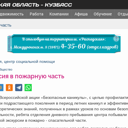
АЯ ОБЛАСТЬ - КУЗБАСС
движимость
Работа
Компании
Афиша
Обучение
Отды
 часть
реклама
я, центр социальной помощи
бщество
сия в пожарную часть
 Всероссийской акции «Безопасные каникулы», с целью профилакт
и подрастающего поколения в период летних каникул и эффективн
оретических знаний, полученных в рамках уроков по основам безо
ьности, ребята отделения дневного пребывания центра побывали
ой экскурсии в пожарно - спасательной части.
тие стало настоящим приключением для ребят, позволив им ближе