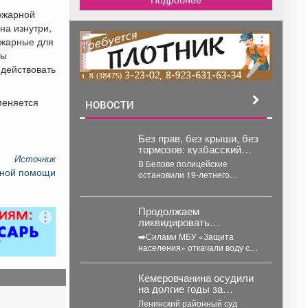
пожарной
на изнутри,
ожарные для
реклама
ты
 действовать
меняется
НОВОСТИ
Без прав, без крыши, без
тормозов: кузбасский
Источник
гонщик попался за
В Белове полицейские
экстремальную езду
ьной помощи
остановили 19-летнего
водителя, который катал
пассажиров в автомобиле без
крыши и без...
Продолжаем
ликвидировать
последствия
➡️Силами МБУ «Защита
подтопления в
населения» откачали воду с
Орджоникидзевском
улиц Инская, Междуреченская,
районе.
Барабинская, Пархоменко.
Кемеровчанина осудили
Проверили работоспособность
на долгие годы за
шандоров...
убийство девушки-
Ленинский районный суд