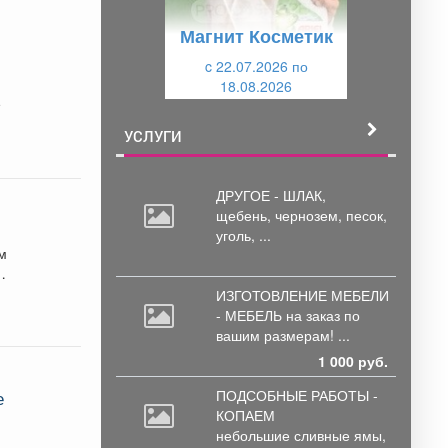
у
щ
Магнит Косметик
щ
и
и
c 22.07.2026 по
й
18.08.2026
й
е
УСЛУГИ
ДРУГОЕ - ШЛАК,
щебень,
чернозем, песок,
уголь, ...
м
ИЗГОТОВЛЕНИЕ МЕБЕЛИ
- МЕБЕЛЬ на
заказ по
вашим размерам! ...
1 000 руб.
ПОДСОБНЫЕ РАБОТЫ -
е
КОПАЕМ
небольшие
сливные ямы,