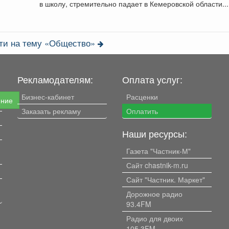
в школу, стремительно падает в Кемеровской области...
сти на тему «Общество»
Рекламодателям:
Оплата услуг:
Бизнес-кабинет
Расценки
ение
Заказать рекламу
Оплатить
Наши ресурсы:
Газета "Частник-М"
Сайт chastnik-m.ru
Сайт "Частник. Маркет"
Дорожное радио
93.4FM
Радио для двоих
105.3FM