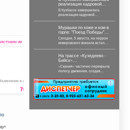
реализация кадровой
программы «СВОи Герои.
В Кузбассе завершилась
реализация кадровой
программы «СВОи Герои.
КуZбасс», направленной на
Мурашки по коже и ком в
социальную адаптацию
горле: "Поезд Победы"
ветеранов специальной...
приехал в Кемерово
Сегодня, 5 августа, на перрон
кемеровского вокзала встал
уникальный музей на колесах –
"Поезд Победы"....
На трассе «Кузедеево -
Бийск»
Госавтоинспекторы
«Скания» частично перекрыла
помогли водителю
полосу движения, создав
застрявшего в кювете
помехи другим водителям.
грузовика.
Сотрудники ГИБДД
бъявление в газету
Пена монтажная
Нарезка зеркал
реклама
профессиональная
организовали на месте
70
«ENKE 65»
70 руб.
359
руб
2450 ру
реверсивное...
ло
дут