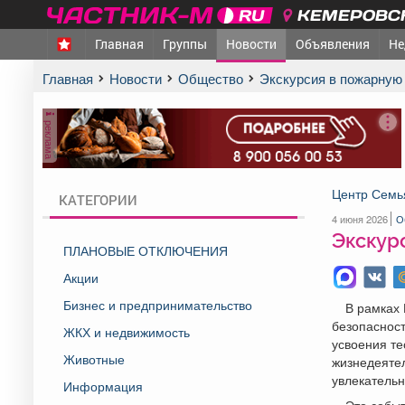
КЕМЕРОВСК
Главная
Группы
Новости
Объявления
Не
Главная
Новости
Общество
Экскурсия в пожарную
реклама
Центр Семь
КАТЕГОРИИ
4 июня 2026
О
Экскур
ПЛАНОВЫЕ ОТКЛЮЧЕНИЯ
Акции
Бизнес и предпринимательство
В рамках
безопасност
ЖКХ и недвижимость
усвоения те
Животные
жизнедеятел
увлекательн
Информация
Это собы