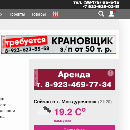
тел. (38475) 65-545
+7 923-625-02-51
х
Проекты
Товары
реклама
реклама
ики
Сейчас в г. Междуреченск
(21:20)
ого
o
19.2 C
пасности
 на
пасмурно
Подробнее