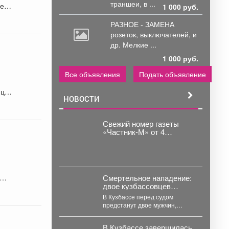
траншеи, в ...
се
1 000 руб.
РАЗНОЕ - ЗАМЕНА
розеток,
выключателей, и
др. Мелкие ...
1 000 руб.
Все объявления
Подать объявление
йцы
НОВОСТИ
Свежий номер газеты
«Частник‑М» от 4
августа!
Смертельное нападение:
двое кузбассовцев
жестоко расправились с
В Кузбассе перед судом
прохожим
предстанут двое мужчин,
которые напали на прохожего
в Мысках и жестоко...
В Кузбассе завершилась