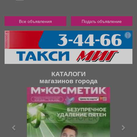
Все объявления
Подать объявление
реклама
КАТАЛОГИ
магазинов города
П
С
р
л
е
е
д
д
ы
у
д
ю