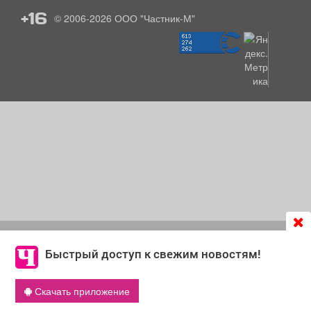
+16
© 2006-2026
ООО "Частник-М"
Продолжая использовать сайт
chastnik-m.ru
, Вы даете
согласие на обработку файлов cookie, которые
Быстрый доступ к свежим новостям!
обеспечивают корректную работу сайта и сбора
информации для улучшения качества сервисов.
Скачать приложение
Что такое cookie