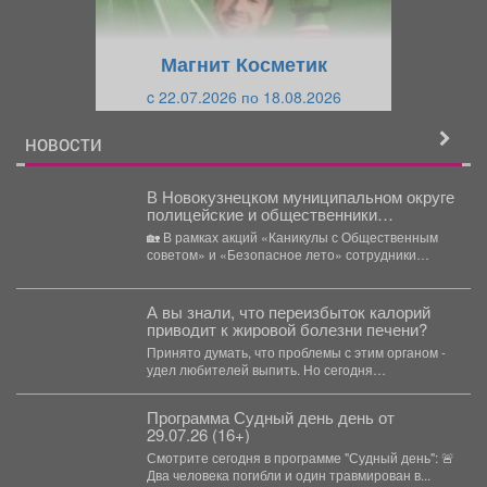
у
щ
щ
и
Магнит Косметик
и
й
c 22.07.2026 по 18.08.2026
й
НОВОСТИ
В Новокузнецком муниципальном округе
полицейские и общественники
рассказали воспитанникам детского
🏡 В рамках акций «Каникулы с Общественным
дома о безопасности в летний период
советом» и «Безопасное лето» сотрудники
полиции отдела МВД...
А вы знали, что переизбыток калорий
приводит к жировой болезни печени?
Принято думать, что проблемы с этим органом -
удел любителей выпить. Но сегодня
стремительно молодеет...
Программа Судный день день от
29.07.26 (16+)
Смотрите сегодня в программе "Судный день": 🚨
Два человека погибли и один травмирован в...