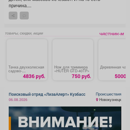
причина....
ТОВАРЫ, СКИДКИ, АКЦИИ
Тачка двухколесная
Нож для триммера
Деревянная чаш
садово-
«HUTER GTD-40TP»
строительная
4836 руб.
750 руб.
5000 р
«Palisad»
Происшествия
Поисковый отряд «ЛизаАлерт» Кузбасс
Новокузнецк
06.08.2026