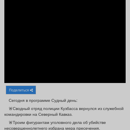
Афиша
Обучение
Проекты
Товары
Поздравления
Погода
ТВ программа
Я - пенсионер
Поделиться
Сегодня в программе Судный день:
🚨Сводный отряд полиции Кузбасса вернулся из служебной
командировки на Северный Кавказ.
🚨Троим фигурантам уголовного дела об убийстве
несовершеннолетнего избрана мера пресечения.