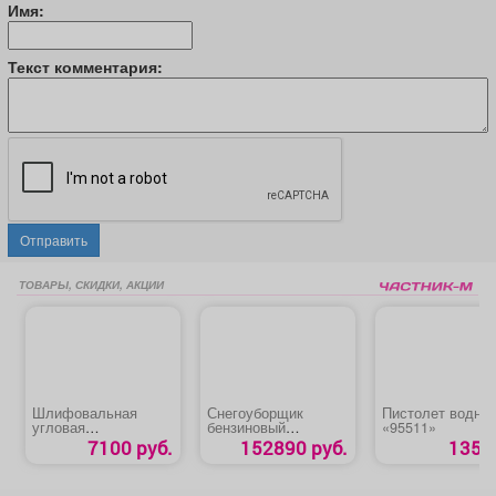
Имя:
Текст комментария:
Отправить
ТОВАРЫ, СКИДКИ, АКЦИИ
Шлифовальная
Снегоуборщик
Пистолет водны
угловая
бензиновый
«95511»
аккумуляторная
«CHAMPION
7100 руб.
152890 руб.
135 р
машина «MTX-AGB-
STT1170E» на
BL-20-125»
гусеницах