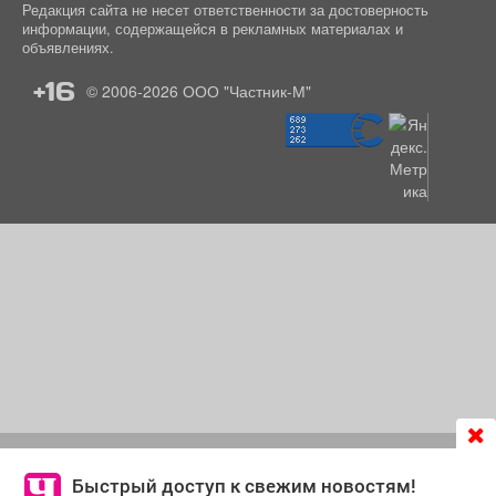
Редакция сайта не несет ответственности за достоверность
информации, содержащейся в рекламных материалах и
объявлениях.
+16
© 2006-2026
ООО "Частник-М"
Продолжая использовать сайт
chastnik-m.ru
, Вы даете
согласие на обработку файлов cookie, которые
Быстрый доступ к свежим новостям!