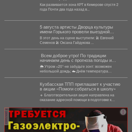
Как развивается зона КРТ в Кемерове спустя 2
года Почти два года назад в...
5 августа артисты Дворца культуры
имени Горького провели выездной
концерт в реабилитационном центре
В этот день на сцене выступили: 🎤 Евгений
«Топаз».
Семенов 🎤 Оксана Гайдукова ...
Всем доброе утро! По традиции
начинаем день с прогноза погоды и
щепотки народной мудрости
🌦 Утром +20°-не забудьте зонт: возможен
небольшой дождь; ☁️ Днём температура
поднимется до +24°,...
Кузбасская ТПП приглашает к участию
в акции «Помоги собраться в школу»
🔹 Благотворительная акция направлена на
оказание адресной помощи в подготовке к
новому учебному году первоклассников...
реклама