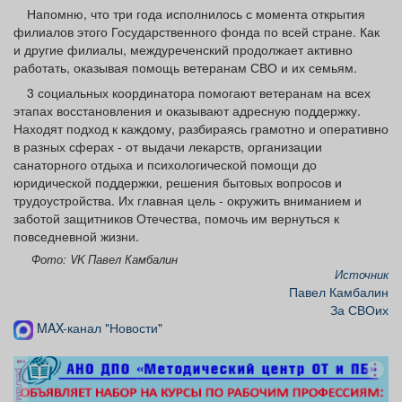
Афиша
Обучение
Проекты
Напомню, что три года исполнилось с момента открытия
филиалов этого Государственного фонда по всей стране. Как
и другие филиалы, междуреченский продолжает активно
работать, оказывая помощь ветеранам СВО и их семьям.
3 социальных координатора помогают ветеранам на всех
этапах восстановления и оказывают адресную поддержку.
Товары
Поздравления
Погода
Находят подход к каждому, разбираясь грамотно и оперативно
в разных сферах - от выдачи лекарств, организации
санаторного отдыха и психологической помощи до
юридической поддержки, решения бытовых вопросов и
трудоустройства. Их главная цель - окружить вниманием и
ТВ программа
Я - пенсионер
заботой защитников Отечества, помочь им вернуться к
повседневной жизни.
Фото: VK Павел Камбалин
Источник
Павел Камбалин
За СВОих
MAX-канал "Новости"
реклама