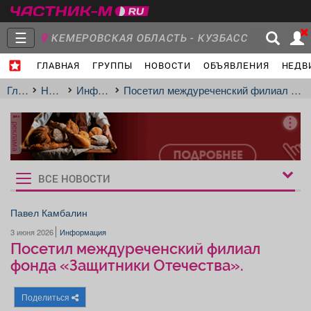
☰
КЕМЕРОВСКАЯ ОБЛАСТЬ - КУЗБАСС
ГЛАВНАЯ
ГРУППЫ
НОВОСТИ
ОБЪЯВЛЕНИЯ
НЕДВ
Главная
Группы
Новости
Главная
Новости
Информация
Посетил междуреченский филиал фонда «Защитники Отечества».
реклама
Объявления
Недвижимость
Услуги
ВСЕ НОВОСТИ
Рукбрики
новостей
Павел Камбалин
3 июня 2026
Информация
Работа
Транспорт
Компании
Посетил междуреченский филиал
фонда «Защитники Отечества».
Поделиться