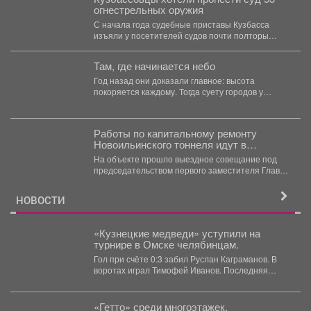
огнестрельных оружия
С начала года судебные приставы Кузбасса
изъяли у посетителей судов почти полторы
тысячи запрещённых предметов....
Там, где начинается небо
Год назад они доказали главное: высота
покоряется каждому. Тогда суету городов у
подножия Югуса оставили...
Работы по капитальному ремонту
Новоильинского тоннеля идут в
соответствии с графиком
На объекте прошло выездное совещание под
председательством первого заместителя Главы
Новокузнецка Евгения Бедарева. В настоящее...
НОВОСТИ
«Кузнецкие медведи» уступили на
турнире в Омске челябинцам.
Гол при счёте 0:3 забил Руслан Каграманов. В
воротах играл Тимофей Иванов. Последняя
шайба была...
«Гетто» среди многоэтажек.