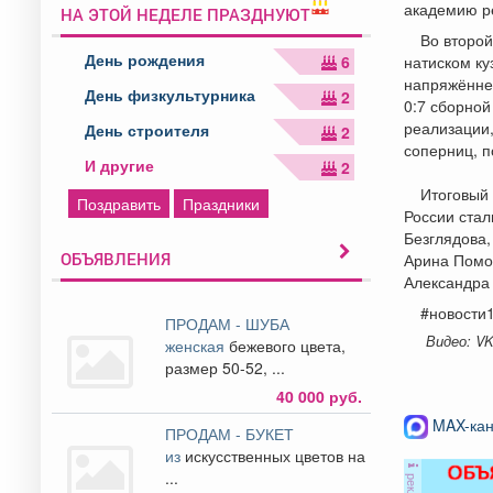
академию ре
НА ЭТОЙ НЕДЕЛЕ ПРАЗДНУЮТ
Во второй
День рождения
6
натиском ку
напряжённе
День физкультурника
2
0:7 сборной
реализации,
День строителя
2
соперниц, п
И другие
2
Итоговый 
Поздравить
Праздники
России стал
Безглядова,
ОБЪЯВЛЕНИЯ
Арина Помор
Александра 
#новости
ПРОДАМ - ШУБА
Видео: VK
женская
бежевого цвета,
размер 50-52, ...
40 000 руб.
MAX-кан
ПРОДАМ - БУКЕТ
из
искусственных цветов на
...