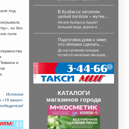
приключенческой
Захаровым и Арменом
комедии «Артек.
Ананикяном, рассказывает
нале под
Большое путешествие»
В Кузбассе затоплен
историю четырёх современных
(2022)
целый посёлок – жуткие
подростков -...
кадры
оигрывала
На юге Кузбасса бушует
большая вода, дороги и
ку», но без
огороды превратились в
тное поле
сплошное море. В...
Подготовка дома к зиме:
что обязана сделать
управляющая
До наступления холодов
 первенства
организация
остаётся несколько месяцев, и
я
у управляющих организаций
Пивкина и
(УО) сейчас самый
ров
реклама
ответственный период...
а.
КАТАЛОГИ
Источник
магазинов города
 «10 канал»
победители!
П
С
р
л
е
е