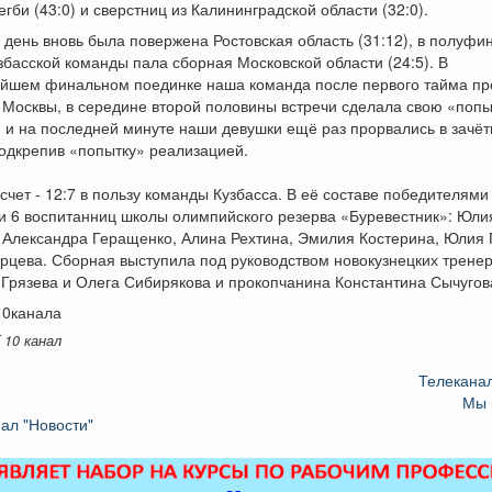
гби (43:0) и сверстниц из Калининградской области (32:0).
 день вновь была повержена Ростовская область (31:12), в полуфи
збасской команды пала сборная Московской области (24:5). В
йшем финальном поединке наша команда после первого тайма пр
 Москвы, в середине второй половины встречи сделала свою «попыт
 и на последней минуте наши девушки ещё раз прорвались в зачё
одкрепив «попытку» реализацией.
счет - 12:7 в пользу команды Кузбасса. В её составе победителями
и 6 воспитанниц школы олимпийского резерва «Буревестник»: Юли
 Александра Геращенко, Алина Рехтина, Эмилия Костерина, Юлия 
цева. Сборная выступила под руководством новокузнецких трене
Грязева и Олега Сибирякова и прокопчанина Константина Сычугов
10канала
 10 канал
Телеканал
Мы 
ал "Новости"