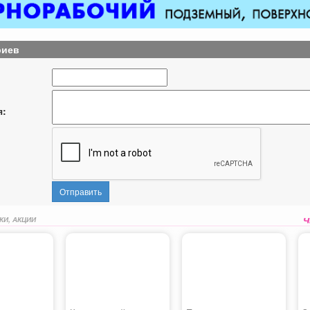
риев
я:
Отправить
КИ, АКЦИИ