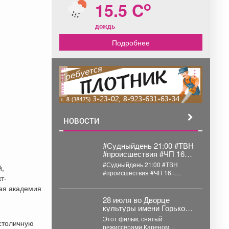
o
15.5 C
дождь
Подробнее
реклама
НОВОСТИ
#Судныйдень 21:00 #ТВН
#происшествия #ЧП 16+
Объединенный рейд по
#Судныйдень 21:00 #ТВН
й,
самокатам В борьбе с
#происшествия #ЧП 16+
т-
правонарушениями все
Объединенный рейд по
средства хороши.
кая академия
самокатам В борьбе с...
28 июля во Дворце
культуры имени Горького
состоялся показ
Этот фильм, снятый
 столичную
семейной
режиссёрами Кареном