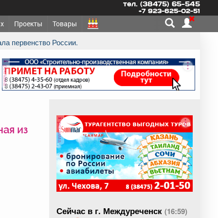
тел. (38475) 65-545
+7 923-625-02-51
х
Проекты
Товары
ала первенство России.
реклама
реклама
ная из
Сейчас в г. Междуреченск
(16:59)