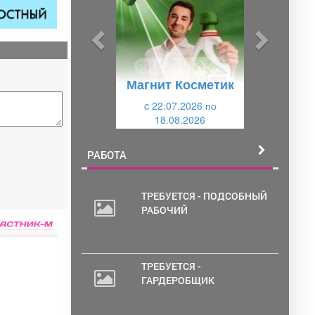
д
д
ы
у
д
ю
у
щ
Магнит Косметик
щ
и
и
c 22.07.2026 по
й
18.08.2026
й
РАБОТА
ТРЕБУЕТСЯ - ПОДСОБНЫЙ
РАБОЧИЙ
ТРЕБУЕТСЯ -
ГАРДЕРОБЩИК