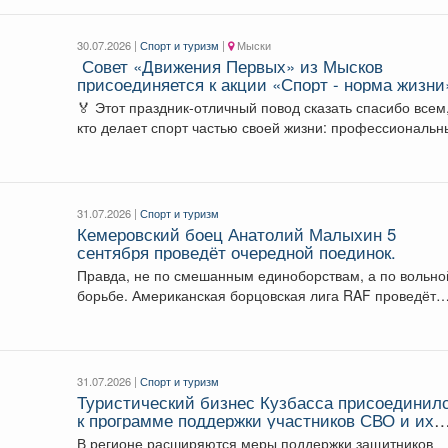
30.07.2026 |
Спорт и туризм
|
Мыски
Совет «Движения Первых» из Мысков
присоединяется к акции «Спорт - норма жизни
которая проходит в честь Дня физкультурника
🏅 Этот праздник-отличный повод сказать спасибо всем
кто делает спорт частью своей жизни: профессиональ
спортсменам,...
31.07.2026 |
Спорт и туризм
Кемеровский боец Анатолий Малыхин 5
сентября проведёт очередной поединок.
Правда, не по смешанным единоборствам, а по вольно
борьбе. Американская борцовская лига RAF проведёт
турнир...
31.07.2026 |
Спорт и туризм
Туристический бизнес Кузбасса присоединил
к программе поддержки участников СВО и их
семей.
В регионе расширяются меры поддержки защитников