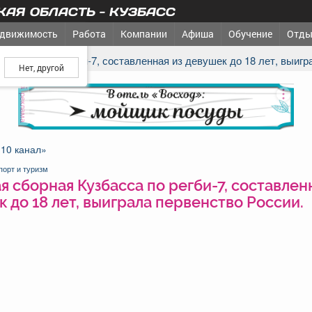
АЯ ОБЛАСТЬ - КУЗБАСС
движимость
Работа
Компании
Афиша
Обучение
Отды
ш город?
 Кузбасса по регби-7, составленная из девушек до 18 лет, выигр
реклама
«10 канал»
порт и туризм
 сборная Кузбасса по регби-7, составлен
 до 18 лет, выиграла первенство России.