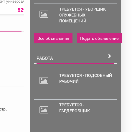
онт универсальный
Светильник
Дезодорант Fax
настенный
мужской
50
ТРЕБУЕТСЯ - УБОРЩИК
629 руб.
239 руб.
117
р
СЛУЖЕБНЫХ
ПОМЕЩЕНИЙ
Все объявления
Подать объявление
РАБОТА
ТРЕБУЕТСЯ - ПОДСОБНЫЙ
РАБОЧИЙ
ТРЕБУЕТСЯ -
отр,
ГАРДЕРОБЩИК