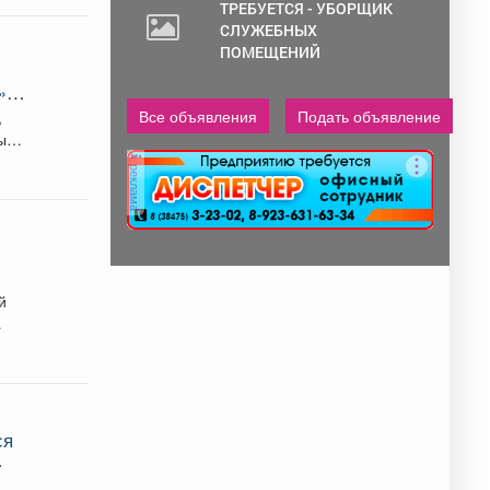
ТРЕБУЕТСЯ - УБОРЩИК
СЛУЖЕБНЫХ
ПОМЕЩЕНИЙ
»,
!
Все объявления
Подать объявление
,
ным
реклама
й
ся