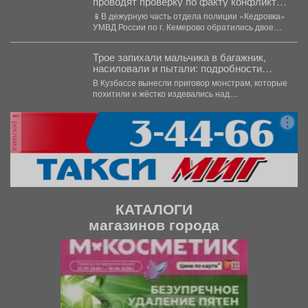
проводят проверку по факту конфликта
между двумя местными жителями
📱В дежурную часть отдела полиции «Кедровка»
УМВД России по г. Кемерово обратились двое
местных жителей...
Трое запихали мальчика в багажник,
насиловали и пытали: подробности
жуткой истории из Кузбасса
В Кузбассе вынесли приговор монстрам, которые
похитили и жёстко издевались над
малолетниммальчиком. В Юрге...
реклама
КАТАЛОГИ
магазинов города
П
С
р
л
е
е
д
д