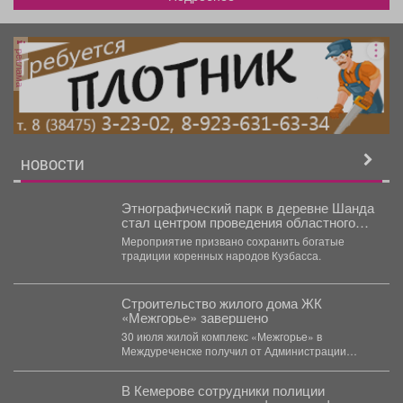
реклама
НОВОСТИ
Этнографический парк в деревне Шанда
стал центром проведения областного
телеутского национального праздника
Мероприятие призвано сохранить богатые
Единства «Теле-Каан-2026»!
традиции коренных народов Кузбасса.
Строительство жилого дома ЖК
«Межгорье» завершено
30 июля жилой комплекс «Межгорье» в
Междуреченске получил от Администрации
Междуреченского муниципального округа
разрешение на...
В Кемерове сотрудники полиции