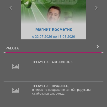
ы
у
д
ю
у
щ
щ
и
Магнит Косметик
и
й
c 22.07.2026 по 18.08.2026
й
РАБОТА
ТРЕБУЕТСЯ - АВТОСЛЕСАРЬ
ТРЕБУЕТСЯ - ПРОДАВЕЦ
в киоск по продаже печатной продукции,.
стабильная з/п, оклад...