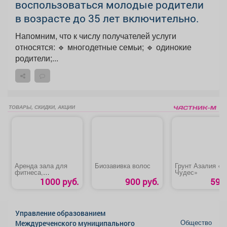
воспользоваться молодые родители
в возрасте до 35 лет включительно.
Напомним, что к числу получателей услуги
относятся: 🔹 многодетные семьи; 🔹 одинокие
родители;...
ТОВАРЫ, СКИДКИ, АКЦИИ
Аренда зала для
Биозавивка волос
Грунт Азалия «С
фитнеса,
Чудес»
проведения
1000 руб.
900 руб.
59 р
тренировок, мастер-
классов или других
мероприятий
Управление образованием
Общество
Междуреченского муниципального