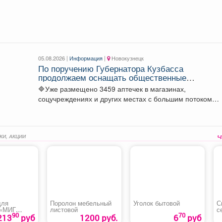
Куйбышевского района Сергей Маисеев.
05.08.2026 |
Информация
|
Новокузнецк
По поручению Губернатора Кузбасса
продолжаем оснащать общественные
пространства аптечками первой помощи.
🔷Уже размещено 3459 аптечек в магазинах,
соцучреждениях и других местах с большим потоком
людей. Важно...
КИ, АКЦИИ
для
Поролон мебельный
Уголок бытовой
С
 «МИГ
листовой
с
90
70
213
руб
1200 руб.
6
руб