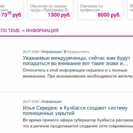
тей
Обучение по охране
Обучение по
М
ьных
труда «Программа В»
профессии
ч
70
«Кладовщик»
173
руб
1300 руб.
8000 руб.
 ПО ТЕМЕ -> ИНФОРМАЦИЯ
26.07.2026 |
Информация
|
Междуреченск
Уважаемые междуреченцы, сейчас вам будут
попадаться во внимание вот такие знаки и
указательные таблички: Аптечка ЗДЕСЬ!
Относитесь к этой информации серьезно и с полным
вниманием. При возникновении необходимости жители
могут воспользоваться...
29.07.2026 |
Информация
Илья Середюк: в Кузбассе создают систему
полноценных укрытий
Во время прямого эфира губернатор Кузбасса рассказа
что в регионе продолжается создание сети современн
укрытий,...