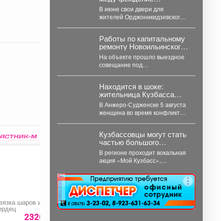
ежедневно принимает по
В июне свои двери для
180 пациентов.
жителей Орджоникидзевского
района распахнула
поликлиника № 6 Первой
Работы по капитальному
горбольницы. В...
ремонту Новоильинского
тоннеля идут в
На объекте прошло выездное
соответствии с графиком
совещание под
председательством первого
заместителя Главы
Находится в шоке:
Новокузнецка Евгения
жительница Кузбасса
Бедарева. В настоящее...
ударила мужа ножом в
В Анжеро-Судженске 5 августа
сердце - подробности
женщина во время конфликта
ударила мужа ножом в грудь.
Мужчина скончался....
Кузбассовцы могут стать
частью большого
праздничного проекта ко
В регионе проходит вокальная
Дню шахтера.
акция «Мой Кузбасс»,
участники которой исполнят
гимн Кузбасса и смогут
реклама
попасть...
вязка шаров и
Электроды «ОК-46
Поролон мебельны
ердец
ESAB»
листовой
2320 руб.
2980 руб.
600 ру