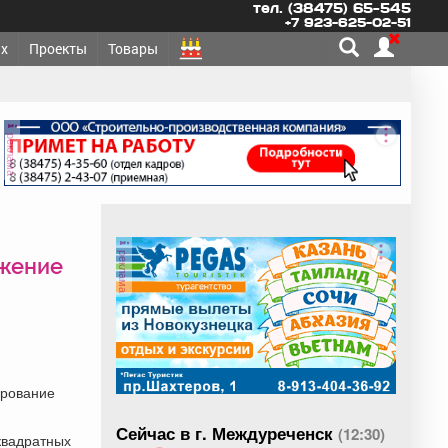
тел. (38475) 65-545
+7 923-625-02-51
х
Проекты
Товары
реклама
реклама
ажение
ирование
Сейчас в г. Междуреченск
(12:30)
 квадратных