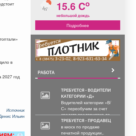
o
15.6 C
едстоит
небольшой дождь
Подробнее
атоптали»
реклама
дило в
РАБОТА
 2027 год
ТРЕБУЕТСЯ - ВОДИТЕЛИ
КАТЕГОРИИ «Д»
Водителей категории «В/
С» переобучим за счет
Источник
средств предприятия до...
Денис Ильин
ТРЕБУЕТСЯ - ПРОДАВЕЦ
в киоск по продаже
печатной продукции,.