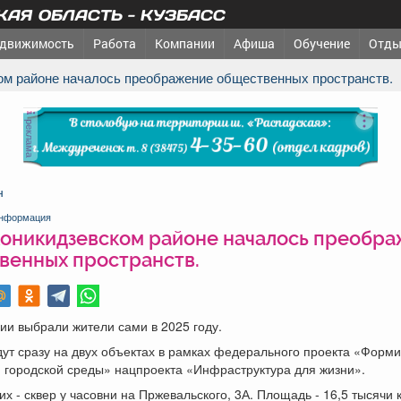
АЯ ОБЛАСТЬ - КУЗБАСС
движимость
Работа
Компании
Афиша
Обучение
Отды
ом районе началось преображение общественных пространств.
реклама
н
нформация
оникидзевском районе началось преобр
венных пространств.
и выбрали жители сами в 2025 году.
ут сразу на двух объектах в рамках федерального проекта «Форм
 городской среды» нацпроекта «Инфраструктура для жизни».
их - сквер у часовни на Пржевальского, 3А. Площадь - 16,5 тысячи