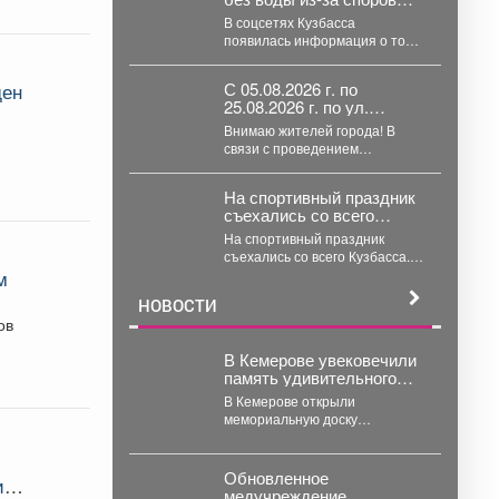
бизнесмена и
В соцсетях Кузбасса
коммунальщиков
появилась информация о том,
что посёлок Валерьяновка в
Тяжинском районе остался
С 05.08.2026 г. по
ден
без...
25.08.2026 г. по ул.
Кузнецкая вводится
Внимаю жителей города! В
реверсивное движения
связи с проведением
для автотранспорта
капитального ремонта
тепловой сети с 05.08.2026 г....
На спортивный праздник
съехались со всего
Кузбасса.
На спортивный праздник
съехались со всего Кузбасса. В
Прокопьевске прошел
м
традиционный турнир по
НОВОСТИ
теннису. 🥎...
ов
В Кемерове увековечили
память удивительного
испанца
В Кемерове открыли
мемориальную доску
легендарному руководителю
разреза "Кедровский"
Александру Барредо –
Обновленное
и
испанцу, который стал...
медучреждение