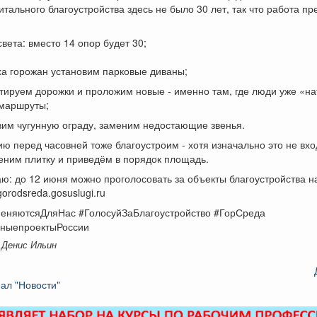
итального благоустройства здесь не было 30 лет, так что работа пр
вета: вместо 14 опор будет 30;
ха горожан установим парковые диваны;
тируем дорожки и проложим новые - именно там, где люди уже «н
маршруты;
вим чугунную ограду, заменим недостающие звенья.
ю перед часовней тоже благоустроим - хотя изначально это не вхо
еним плитку и приведём в порядок площадь.
: до 12 июня можно проголосовать за объекты благоустройства на
gorodsreda.gosuslugi.ru
еняютсяДляНас #ГолосуйЗаБлагоустройство #ГорСреда
ныепроектыРоссии
 Денис Ильин
ал "Новости"