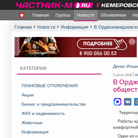
КЕМЕРОВСК
Главная
Группы
Новости
Объявления
Не
Главная
Новости
Информация
В Орджоникидзевск
реклама
Денис Ильи
КАТЕГОРИИ
3 июня 2026
И
В Ордж
ПЛАНОВЫЕ ОТКЛЮЧЕНИЯ
общест
Акции
Бизнес и предпринимательство
Территори
ЖКХ и недвижимость
Работы ид
Животные
комфортной
Информация
Один из н