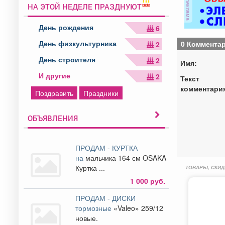
реклама
НА ЭТОЙ НЕДЕЛЕ ПРАЗДНУЮТ
День рождения
6
День физкультурника
0 Коммента
2
День строителя
2
Имя:
И другие
2
Текст
комментари
Поздравить
Праздники
ОБЪЯВЛЕНИЯ
ПРОДАМ - КУРТКА
на
мальчика 164 см OSAKA
Куртка ...
ТОВАРЫ, СКИД
1 000 руб.
ПРОДАМ - ДИСКИ
тормозные
«Valeo» 259/12
новые.