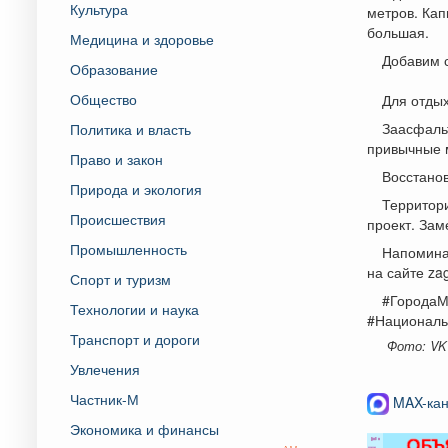
Культура
метров. Кап
большая.
Медицина и здоровье
Добавим с
Образование
Общество
Для отды
Заасфаль
Политика и власть
привычные 
Право и закон
Восстано
Природа и экология
Территори
Происшествия
проект. Зам
Промышленность
Напоминаю
на сайте za
Спорт и туризм
#ГородаМ
Технологии и наука
#Националь
Транспорт и дороги
Фото: VK
Увлечения
Частник-М
MAX-кан
Экономика и финансы