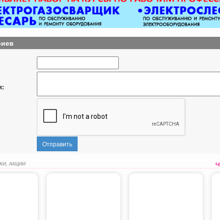
риев
я:
Отправить
КИ, АКЦИИ