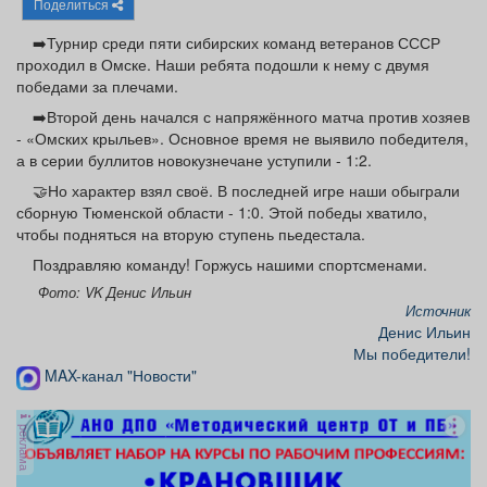
Поделиться
Афиша
Обучение
Проекты
➡️Турнир среди пяти сибирских команд ветеранов СССР
проходил в Омске. Наши ребята подошли к нему с двумя
победами за плечами.
➡️Второй день начался с напряжённого матча против хозяев
Товары
Поздравления
Погода
- «Омских крыльев». Основное время не выявило победителя,
а в серии буллитов новокузнечане уступили - 1:2.
🤝Но характер взял своё. В последней игре наши обыграли
сборную Тюменской области - 1:0. Этой победы хватило,
чтобы подняться на вторую ступень пьедестала.
ТВ программа
Я - пенсионер
Поздравляю команду! Горжусь нашими спортсменами.
Фото: VK Денис Ильин
Источник
Денис Ильин
Мы победители!
MAX-канал "Новости"
реклама