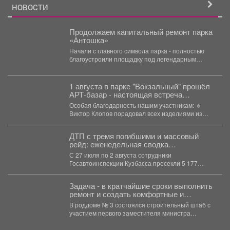
НОВОСТИ
Продолжаем капитальный ремонт парка
«Антошка»
Начали с главного символа парка - полностью
благоустроили площадку под легендарным
самолетом Ан-12, где уже...
1 августа в парке "Вокзальный" прошёл
АРТ-базар - настоящая встреча
рукоделия, вдохновения и уникальных
Особая благодарность нашим участникам: 🔹
вещей.
Виктор Клопов порадовал всех изделиями из
кедропласта. 🔹...
ДТП с тремя погибшими и массовый
рейд: еженедельная сводка
Госавтоинспекции Кузбасса
С 27 июля по 2 августа сотрудники
Госавтоинспекции Кузбасса пресекли 5 177
нарушений...
Задача - в кратчайшие сроки выполнить
ремонт и создать комфортные и
безопасные условия для будущих мам
В роддоме № 3 состоялся строительный штаб с
и новорождённых.
участием первого заместителя министра
здравоохранения Кузбасса, руководства...