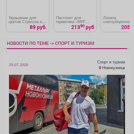
Украшение для
Пистолет для
Лопата
цветов Стрекоза на
герметика «МИГ
снегоуборочная
цветке
R5606-2»
«РемоКолор 69-0
90
89 руб.
213
руб
205 р
441»
НОВОСТИ ПО ТЕМЕ -> СПОРТ И ТУРИЗМ
Спорт и туризм
29.07.2026
Новокузнецк