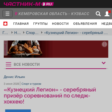
☰
КЕМЕРОВСКАЯ ОБЛАСТЬ - КУЗБАСС
ГЛАВНАЯ
ГРУППЫ
НОВОСТИ
ОБЪЯВЛЕНИЯ
НЕДВ
Главная
Группы
Новости
Главная
Новости
Спорт и туризм
«Кузнецкий Легион» - серебряный призёр соревнований по следж-хоккею!
реклама
Объявления
Недвижимость
Услуги
ВСЕ НОВОСТИ
Рукбрики
новостей
Денис Ильин
3 июня 2026
Спорт и туризм
Работа
Транспорт
Компании
«Кузнецкий Легион» - серебряный
призёр соревнований по следж-
хоккею!