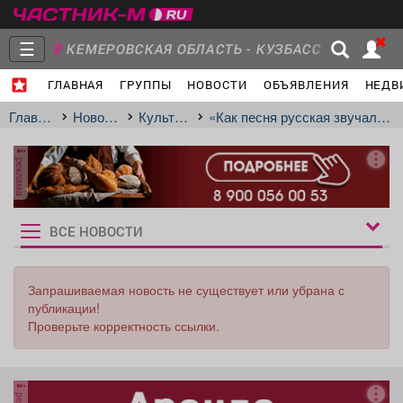
☰
КЕМЕРОВСКАЯ ОБЛАСТЬ - КУЗБАСС
ГЛАВНАЯ
ГРУППЫ
НОВОСТИ
ОБЪЯВЛЕНИЯ
НЕДВ
Главная
Группы
Новости
Главная
Новости
Культура
«Как песня русская звучала…»
реклама
Объявления
Недвижимость
Услуги
ВСЕ НОВОСТИ
Рукбрики
новостей
Запрашиваемая новость не существует или убрана с
публикации!
Работа
Транспорт
Компании
Проверьте корректность ссылки.