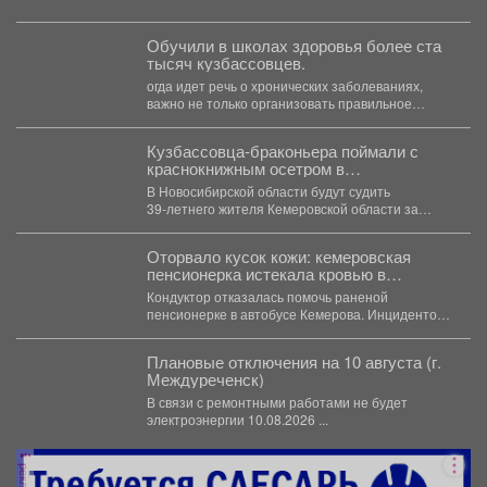
Кемеровской области....
Обучили в школах здоровья более ста
тысяч кузбассовцев.
огда идет речь о хронических заболеваниях,
важно не только организовать правильное
лечение, но и научить...
Кузбассовца-браконьера поймали с
краснокнижным осетром в
Новосибирске
В Новосибирской области будут судить
39‑летнего жителя Кемеровской области за
незаконную добычу рыбы, занесённой в...
Оторвало кусок кожи: кемеровская
пенсионерка истекала кровью в
автобусе
Кондуктор отказалась помочь раненой
пенсионерке в автобусе Кемерова. Инцидентом
заинтересовались СК РФ. Следственный
комитет...
Плановые отключения на 10 августа (г.
Междуреченск)
В связи с ремонтными работами не будет
электроэнергии 10.08.2026 ...
реклама