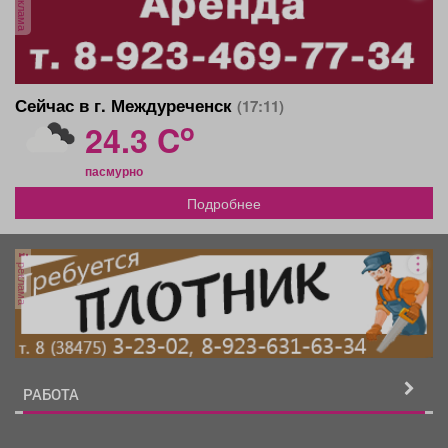
реклама
Афиша
Обучение
Проекты
Сейчас в г. Междуреченск
(17:11)
o
Товары
Поздравления
Погода
24.3 C
пасмурно
Подробнее
ТВ программа
Я - пенсионер
реклама
РАБОТА