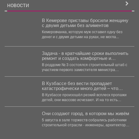
НОВОСТИ
В Кемерове приставы бросили женщину
с двумя детьми без алиментов
Кемеровчанка, которую муж оставил одну без
денег и с двумя детьми на руках, не могла...
Задача - в кратчайшие сроки выполнить
ремонт и создать комфортные и
безопасные условия для будущих мам
В роддоме № 3 состоялся строительный штаб с
и новорождённых.
участием первого заместителя министра
здравоохранения Кузбасса, руководства...
В Кузбассе без вести пропадает
катастрофически много детей – что
происходит
В Кузбассе произошёл резкий всплеск пропажи
детей, они массово исчезают. И на то есть
причина....
Они создают город, в котором мы живём
5 августа в зале торжеств собрались работники
строительной отрасли - инженеры, архитекторы,
проектировщики, руководители и...