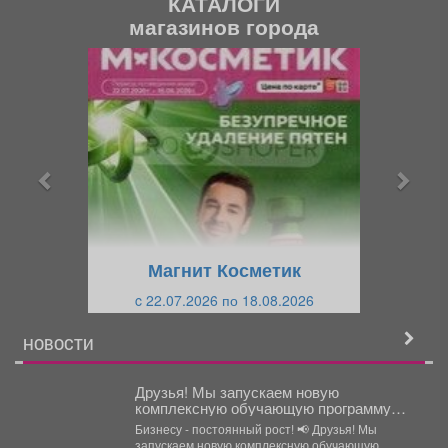
КАТАЛОГИ
магазинов города
П
С
р
л
е
е
д
д
ы
у
д
ю
у
щ
щ
и
Магнит Косметик
и
й
c 22.07.2026 по 18.08.2026
й
НОВОСТИ
Друзья! Мы запускаем новую
комплексную обучающую программу
«Азбука бизнеса ПРО».
Бизнесу - постоянный рост! 📢 Друзья! Мы
запускаем новую комплексную обучающую