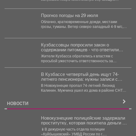
программу «Азбука бизнеса...
Прогноз погоды на 29 июля
Облачно, кратковременные дожди, местами
грозы, туманы. Ветер северо-западный 4-9 м/с,
порывы до 14 м/с. Температура...
Кузбассовцы попросили закон о
содержании питомцев - что ответили
власти
Жители Кузбасса обратились к властям с
просьбой ужесточить ответственность за
выброшенных животных и ввести
обязательное...
В Кузбассе четвертый день ищут 74-
летнего пенсионера: нужны записи с
видеорегистраторов
В Новокузнецке пропал 74-летний Леонид
Калинин. Мужчина ушел из дома в районе СНТ
"Металлург-3" утром...
НОВОСТИ
Новокузнецкие полицейские задержали
проститутку, которая похитила деньги у
клиента
📱В дежурную часть отдела полиции
«Куйбышевский» УМВД России по г.