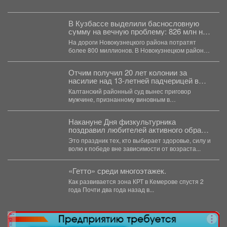
Новокузнецку обратился 34-летний местный
житель....
В Кузбассе выделили баснословную
сумму на вечную проблему: 826 млн на
ремонт
На дороги Новокузнецкого района потратят
более 800 миллионов. В Новокузнецком районе в
ближайшие два...
Отчим получил 20 лет колонии за
насилие над 13‑летней падчерицей в
Кузбассе
Калтанский районный суд вынес приговор
мужчине, признанному виновным в
преступлениях против половой
неприкосновенности малолетней девочки....
Накануне Дня физкультурника
поздравил любителей активного образа
жизни!
Это праздник тех, кто выбирает здоровье, силу и
волю к победе вне зависимости от возраста...
«Гетто» среди многоэтажек.
Как развивается зона КРТ в Кемерове спустя 2
года Почти два года назад в...