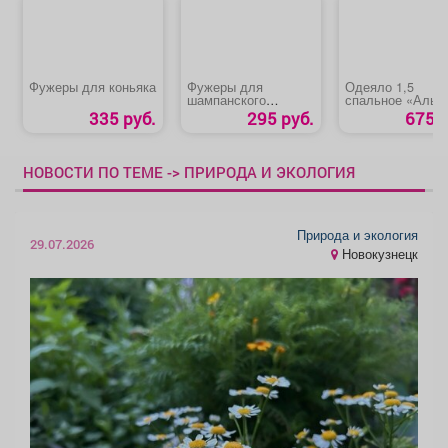
Фужеры для коньяка
Фужеры для
Одеяло 1,5
шампанского
спальное «Альп
«КЛАССИК»
335 руб.
295 руб.
675 р
НОВОСТИ ПО ТЕМЕ -> ПРИРОДА И ЭКОЛОГИЯ
Природа и экология
29.07.2026
Новокузнецк