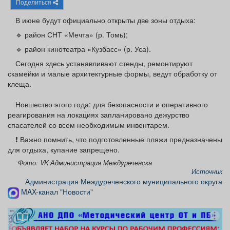
Поделиться
Афиша
Обучение
Проекты
В июне будут официально открыты две зоны отдыха:
🔹 район СНТ «Мечта» (р. Томь);
🔹 район кинотеатра «Кузбасс» (р. Уса).
Сегодня здесь устанавливают стенды, ремонтируют
Товары
Поздравления
Погода
скамейки и малые архитектурные формы, ведут обработку от
клеща.
Новшество этого года: для безопасности и оперативного
реагирования на локациях запланировано дежурство
ТВ программа
Я - пенсионер
спасателей со всем необходимым инвентарем.
❗️ Важно помнить, что подготовленные пляжи предназначены
для отдыха, купание запрещено.
Фото: VK Администрация Междуреченска
Источник
Администрация Междуреченского муниципального округа
MAX-канал "Новости"
реклама