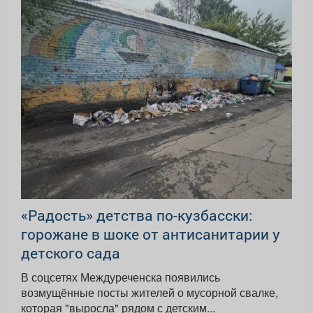
«Радость» детства по-кузбасски:
горожане в шоке от антисанитарии у
детского сада
В соцсетях Междуреченска появились
возмущённые посты жителей о мусорной свалке,
которая "выросла" рядом с детским...