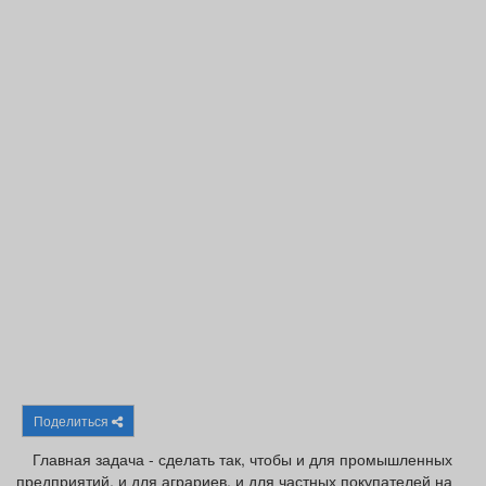
Афиша
Обучение
Проекты
Товары
Поздравления
Погода
ТВ программа
Я - пенсионер
Поделиться
Главная задача - сделать так, чтобы и для промышленных
предприятий, и для аграриев, и для частных покупателей на