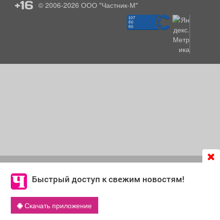
+16
© 2006-2026
ООО "Частник-М"
Продолжая использовать сайт
chastnik-m.ru
, Вы даете
согласие на обработку файлов cookie, которые
Быстрый доступ к свежим новостям!
обеспечивают корректную работу сайта и сбора
информации для улучшения качества сервисов.
Скачать приложение
Что такое cookie