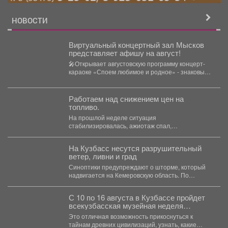
НОВОСТИ
Виртуальный концертный зал Мысков
представляет афишу на август!
🎤Открывает августовскую программу концерт-
караоке «Споем любимое и родное» - знаковые
хиты отечественной киномузыки и знаменитые...
Работаем над снижением цен на
топливо.
На прошлой неделе ситуация
стабилизировалась, ажиотаж спал,
сформировали достаточный запас бензина и
солярки. Удалось...
На Кузбасс несутся разрушительный
ветер, ливни и град
Синоптики предупреждают о шторме, который
надвигается на Кемеровскую область. По
данным Кемеровского гидрометцентра, в...
С 10 по 16 августа в Кузбассе пройдет
всекузбасская музейная неделя
археологии и палеонтологии.
Это отличная возможность прикоснуться к
тайнам древних цивилизаций, узнать, какие