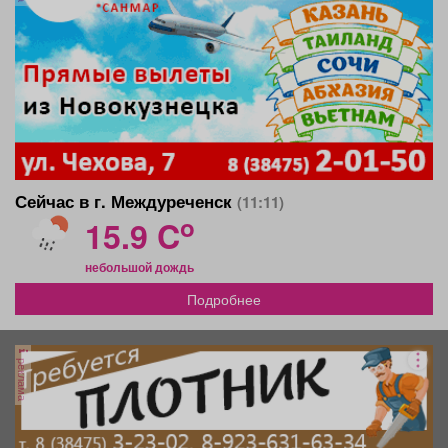
Сейчас в г. Междуреченск
(11:11)
o
15.9 C
небольшой дождь
Подробнее
реклама