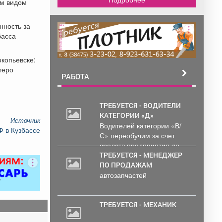
ым видом
нность за
реклама
басса
окопьевске:
теро
РАБОТА
ТРЕБУЕТСЯ - ВОДИТЕЛИ
КАТЕГОРИИ «Д»
Источник
Водителей категории «В/
Ф в Кузбассе
С» переобучим за счет
средств предприятия до...
ТРЕБУЕТСЯ - МЕНЕДЖЕР
ПО ПРОДАЖАМ
автозапчастей
ТРЕБУЕТСЯ - МЕХАНИК