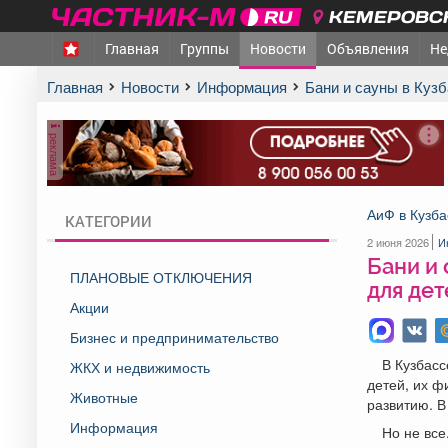
КЕМЕРОВСК
Главная
Группы
Новости
Объявления
Не
Главная
Новости
Информация
Бани и сауны в Ку
реклама
АиФ в Кузба
КАТЕГОРИИ
2 июня 2026
И
Бани и 
ПЛАНОВЫЕ ОТКЛЮЧЕНИЯ
для дет
Акции
Бизнес и предпринимательство
В Кузбасс
ЖКХ и недвижимость
детей, их ф
Животные
развитию. В
Информация
Но не все