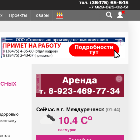
тел. (38475) 65-545
+7 923-625-02-51
х
Проекты
Товары
реклама
реклама
асных
Сейчас в г. Междуреченск
(01:44)
 здоровью
o
10.4 C
твенному
пасмурно
ектов
Подробнее