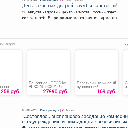
День открытых дверей службы занятости!
20 августа кадровый центр «Работа России» ждёт
соискателей. В программе мероприятия: ярмарка
вакансий, индивидуальные...
КИ, АКЦИИ
Бензопила «GEOS by
Пластилин шариковый
С
анная
AL-KO Max CSP346»
суперлегкий
я
«Homecenter»
М
258 руб.
27990 руб.
169 руб.
05.08.2026 |
Информация
|
Мыски
Состоялось внеплановое заседание комиссии
предупреждению и ликвидации чрезвычайных
ситуаций и пожарной безопасности
🗣️ В ходе заседания прозвучали доклады представите