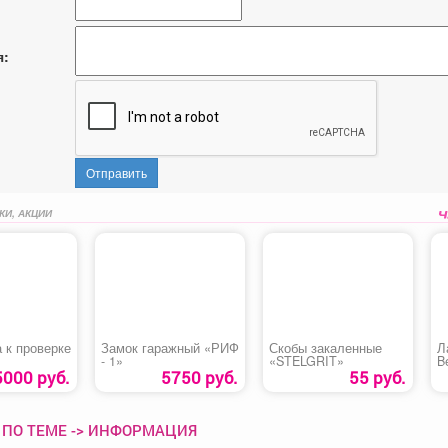
я:
Отправить
КИ, АКЦИИ
 к проверке
Замок гаражный «РИФ
Скобы закаленные
Л
- 1»
«STELGRIT»
B
Д
5000 руб.
5750 руб.
55 руб.
 ПО ТЕМЕ -> ИНФОРМАЦИЯ