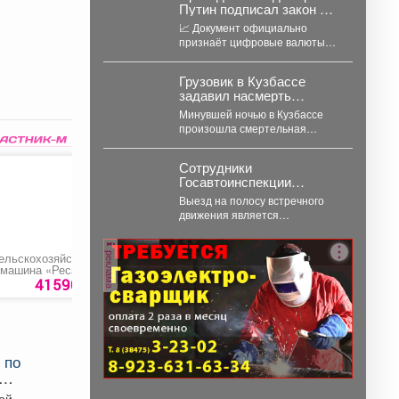
Путин подписал закон о
легализации криптовалют
📈 Документ официально
в России.
признаёт цифровые валюты
имуществом, устанавливает
правила их оборота и
Грузовик в Кузбассе
гарантирует судебную
задавил насмерть
защиту...
мотоциклиста в
Минувшей ночью в Кузбассе
чудовищном ДТП
произошла смертельная
авария с участием грузовика и
мотоцикла. В среду,...
Сотрудники
Госавтоинспекции
Междуреченска начали
Выезд на полосу встречного
проведение
движения является
профилактической
распространенным
операции «Встречная
нарушением, которое
полоса»
реклама
довольно часто становится
ельскохозяйственна
Косметический стол с
Рафаэлки
 машина «Ресанта
зеркалом+ подсветка
причиной дорожно-
Б-7000 Р-10
«ДОЛЬЧЕ»
41590 руб.
35035 руб.
200 ру
транспортного происшествия...
 по
лей