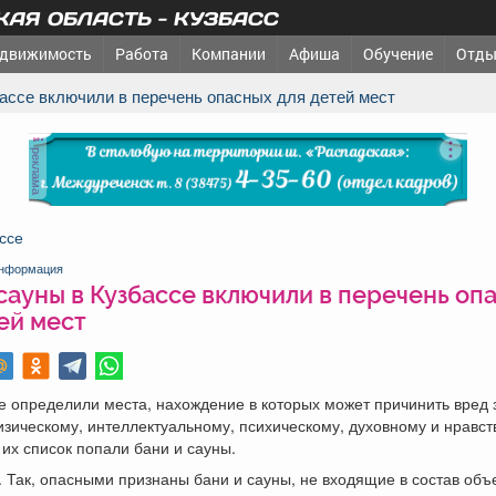
АЯ ОБЛАСТЬ - КУЗБАСС
движимость
Работа
Компании
Афиша
Обучение
Отды
збассе включили в перечень опасных для детей мест
реклама
ссе
нформация
сауны в Кузбассе включили в перечень оп
ей мест
е определили места, нахождение в которых может причинить вред
изическому, интеллектуальному, психическому, духовному и нравс
 их список попали бани и сауны.
. Так, опасными признаны бани и сауны, не входящие в состав объ