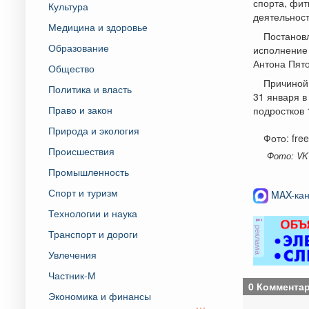
спорта, фит
Культура
деятельност
Медицина и здоровье
Постановл
Образование
исполнение
Антона Пято
Общество
Причиной 
Политика и власть
31 января в
Право и закон
подростков 
Природа и экология
Фото: fre
Происшествия
Фото: VK 
Промышленность
Спорт и туризм
MAX-кан
Технологии и наука
реклама
Транспорт и дороги
Увлечения
Частник-М
0 Коммента
Экономика и финансы