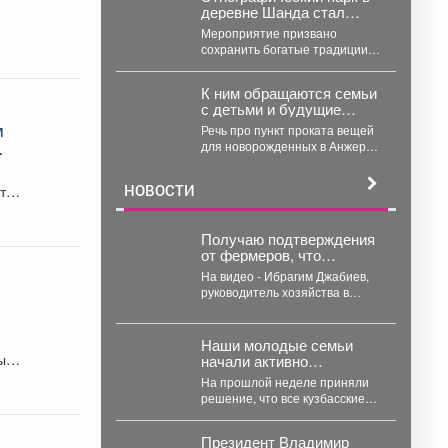
деревне Шанда стал
центром проведения
Мероприятие призвано
областного телеутского
сохранить богатые традиции
национального праздника
коренных народов Кузбасса.
Единства «Теле-
Каан-2026»!
К ним обращаются семьи
с детьми и будущие
мамы.
м
Речь про пункт проката вещей
для новорожденных в Анжеро-
Судженске. 🤝 Что больше
всего берут...
НОВОСТИ
кта
Получаю подтверждения
от фермеров, что
поставки топлива на
На видео - Ибрагим Джабиев,
организацию уборочной
руководитель хозяйства в
х
кампании уже начались.
Юргинском округе. Он
обрабатывает более пяти
тысяч...
Наши молодые семьи
ы
начали активно
пользоваться пунктами
На прошлой неделе приняли
проката вещей для
решение, что все кузбасские
новорожденных.
родители до 35 лет
включительно могут стать...
Президент Владимир