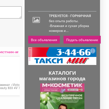
ТРЕБУЕТСЯ - ГОРНИЧНАЯ
без опыта работы.
-Влажная и сухая уборка
номеров и...
Все объявления
Подать объявление
реклама
КАТАЛОГИ
магазинов города
аминат «Victory
Пена монтажная
Химчистка сидения
П
С
eauty 833 4V 7876
«Realist Pro Red 80
уб парящий»
ЛЕТО»
650 руб.
450 ру
р
л
е
е
д
д