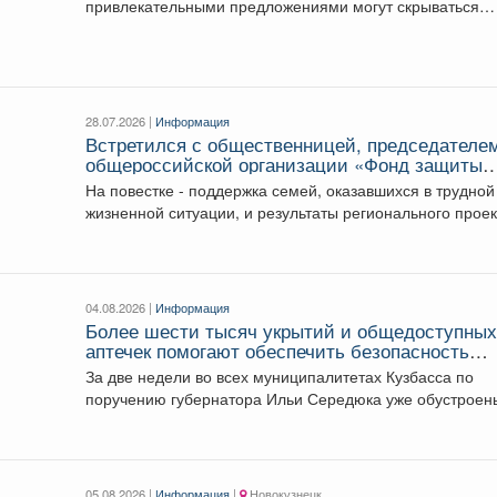
привлекательными предложениями могут скрываться
люди, которые пытаются...
28.07.2026 |
Информация
Встретился с общественницей, председателе
общероссийской организации «Фонд защиты
детей» Марией Львовой-Беловой.
На повестке - поддержка семей, оказавшихся в трудной
жизненной ситуации, и результаты регионального прое
«Вызов»....
04.08.2026 |
Информация
Более шести тысяч укрытий и общедоступны
аптечек помогают обеспечить безопасность
жителей Кузбасса
За две недели во всех муниципалитетах Кузбасса по
поручению губернатора Ильи Середюка уже обустроен
новые...
05.08.2026 |
Информация
|
Новокузнецк