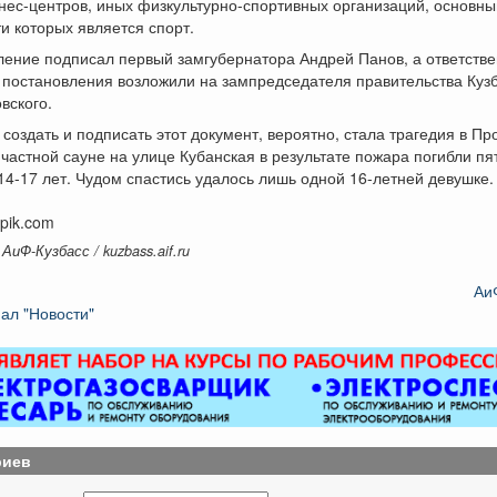
нес-центров, иных физкультурно-спортивных организаций, основн
и которых является спорт.
ение подписал первый замгубернатора Андрей Панов, а ответстве
 постановления возложили на зампредседателя правительства Куз
вского.
создать и подписать этот документ, вероятно, стала трагедия в Пр
 частной сауне на улице Кубанская в результате пожара погибли пя
14-17 лет. Чудом спастись удалось лишь одной 16-летней девушке.
epik.com
АиФ-Кузбасс / kuzbass.aif.ru
Аи
ал "Новости"
риев