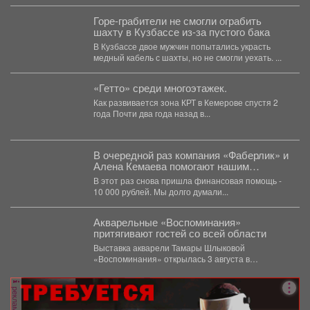
Горе-грабители не смогли ограбить
шахту в Кузбассе из-за пустого бака
В Кузбассе двое мужчин попытались украсть
медный кабель с шахты, но не смогли уехать. ...
«Гетто» среди многоэтажек.
Как развивается зона КРТ в Кемерове спустя 2
года Почти два года назад в...
В очередной раз компания «Фаберлик» и
Алена Кемаева помогают нашим
хвостикам!
В этот раз снова пришла финансовая помощь -
10 000 рублей. Мы долго думали...
Акварельные «Воспоминания»
притягивают гостей со всей области
Выставка акварели Тамары Шлыковой
«Воспоминания» открылась 3 августа в
Центральной библиотеке Мысков и сразу стала...
реклама