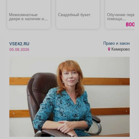
Межкомнатные
Свадебный букет
Обучение перво
двери в наличии и
помощи
под заказ
пострадавшим н
800 р
производстве
Право и закон
VSE42.RU
Кемерово
05.08.2026