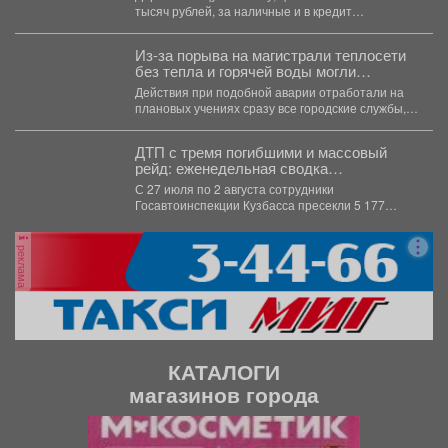
другая торговля.
тысяч рублей, за наличные и в кредит
предлагают торговцы.
Из-за порыва на магистрали теплосети
без тепла и горячей воды могли
остаться почти 30 тысяч жителей
Действия при подобной аварии отработали на
Междуреченска.
плановых учениях сразу все городские службы,
коммунальные и не...
ДТП с тремя погибшими и массовый
рейд: еженедельная сводка
Госавтоинспекции Кузбасса
С 27 июля по 2 августа сотрудники
Госавтоинспекции Кузбасса пресекли 5 177
нарушений...
реклама
КАТАЛОГИ
магазинов города
П
С