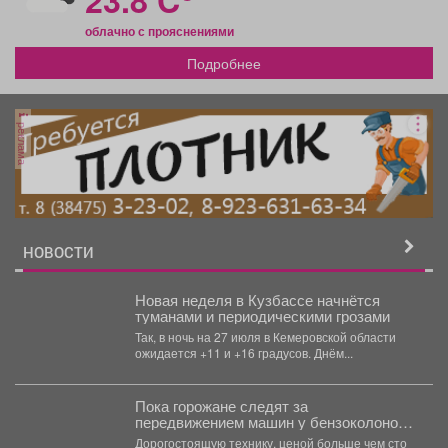
облачно с прояснениями
Подробнее
реклама
НОВОСТИ
Новая неделя в Кузбассе начнётся
туманами и периодическими грозами
Так, в ночь на 27 июля в Кемеровской области
ожидается +11 и +16 градусов. Днём...
Пока горожане следят за
передвижением машин у бензоколонок,
прямо под шумок разворачивается
Дорогостоящую технику, ценой больше чем сто