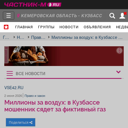
☰
КЕМЕРОВСКАЯ ОБЛАСТЬ - КУЗБАСС
ГЛАВНАЯ
ГРУППЫ
НОВОСТИ
ОБЪЯВЛЕНИЯ
НЕДВ
Главная
Группы
Новости
Главная
Новости
Право и закон
Миллионы за воздух: в Кузбассе мошенник сядет за фиктивный газ
реклама
Объявления
Недвижимость
Услуги
ВСЕ НОВОСТИ
Рукбрики
новостей
VSE42.RU
2 июня 2026
Право и закон
Работа
Транспорт
Компании
Миллионы за воздух: в Кузбассе
мошенник сядет за фиктивный газ
Поделиться