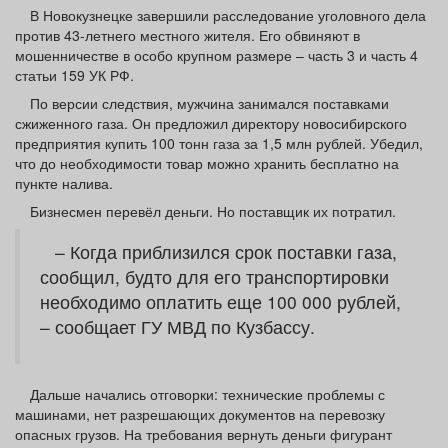
Афиша
Обучение
Проекты
В Новокузнецке завершили расследование уголовного дела
против 43-летнего местного жителя. Его обвиняют в
мошенничестве в особо крупном размере – часть 3 и часть 4
статьи 159 УК РФ.
По версии следствия, мужчина занимался поставками
сжиженного газа. Он предложил директору новосибирского
Товары
Поздравления
Погода
предприятия купить 100 тонн газа за 1,5 млн рублей. Убедил,
что до необходимости товар можно хранить бесплатно на
пункте налива.
Бизнесмен перевёл деньги. Но поставщик их потратил.
ТВ программа
Я - пенсионер
– Когда приблизился срок поставки газа,
сообщил, будто для его транспортировки
необходимо оплатить еще 100 000 рублей,
– сообщает ГУ МВД по Кузбассу.
Дальше начались отговорки: технические проблемы с
машинами, нет разрешающих документов на перевозку
опасных грузов. На требования вернуть деньги фигурант