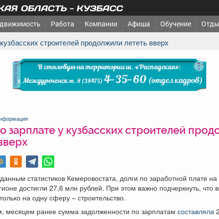
АЯ ОБЛАСТЬ - КУЗБАСС
движимость
Работа
Компании
Афиша
Обучение
Отды
у кузбасских строителей продолжили лететь вверх
реклама
нформация
о зарплате у кузбасских строителей про
вверх
данным статистиков Кемеровостата, долги по заработной плате на
гионе достигли 27,6 млн рублей. При этом важно подчеркнуть, что 
только на одну сферу – строительство.
, месяцем ранее сумма задолженности по зарплатам
составляла
2