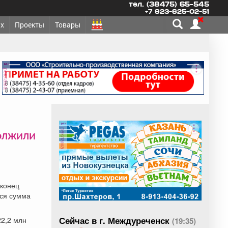
тел. (38475) 65-545
+7 923-625-02-51
х
Проекты
Товары
реклама
реклама
должили
 конец
вся сумма
Сейчас в г. Междуреченск
2,2 млн
(19:35)