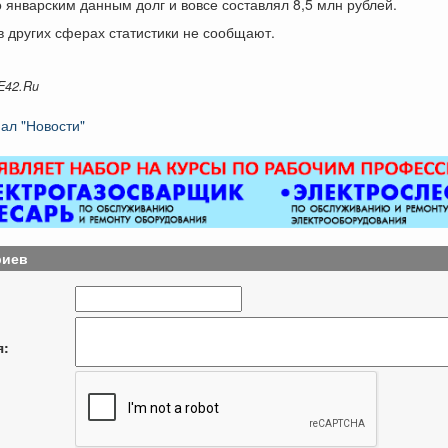
о январским данным долг и вовсе составлял 8,5 млн рублей.
в других сферах статистики не сообщают.
E42.Ru
ал "Новости"
риев
я: