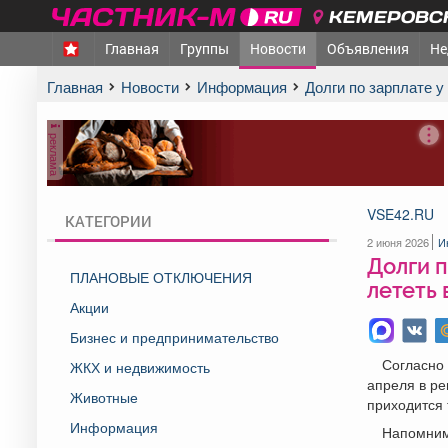
КЕМЕРОВСК
Главная
Группы
Новости
Объявления
Не
Главная
Новости
Информация
Долги по зарплате 
реклама
VSE42.RU
КАТЕГОРИИ
2 июня 2026
И
Долги п
ПЛАНОВЫЕ ОТКЛЮЧЕНИЯ
лететь 
Акции
Бизнес и предпринимательство
Согласно 
ЖКХ и недвижимость
апреля в ре
Животные
приходится 
Информация
Напомним