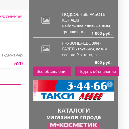
ПОДСОБНЫЕ РАБОТЫ -
КОПАЕМ
небольшие
сливные ямы,
траншеи, в ...
1 000 руб.
ГРУЗОПЕРЕВОЗКИ -
ГАЗЕЛЬ грузчики,
возим
всё, до 2-х тонн, в ...
P видеокaмepa RVI
Перчатки нейлоновые
IP видеокaмepa iFlo
со вспененным
F-0(T)
900 руб.
26
покрытием ЗИМА
5200 руб.
169
руб
7499 ру
Все объявления
Подать объявление
реклама
КАТАЛОГИ
магазинов города
П
С