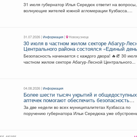
агломерации Кузбасса.
31 июля губернатор Илья Середюк ответит на вопросы,
волнующие жителей южной агломерации Кузбасса.
Смотрите эфир...
31.07.2026 |
Информация
|
Новокузнецк
30 июля в частном жилом секторе Абагур-Лес
Центрального района состоялся «Единый ден
профилактики нарушений пожарной
Безопасность начинается с каждого двора! 🔥🧯 30 июля в
безопасности».
частном жилом секторе Абагур-Лесной Центрального...
04.08.2026 |
Информация
Более шести тысяч укрытий и общедоступны
аптечек помогают обеспечить безопасность
жителей Кузбасса
За две недели во всех муниципалитетах Кузбасса по
поручению губернатора Ильи Середюка уже обустроен
новые...
КИ, АКЦИИ