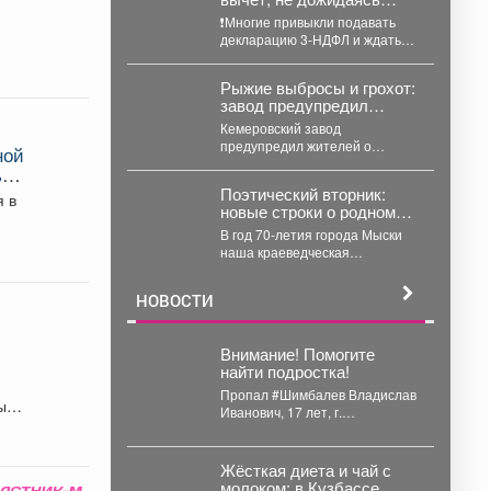
конца года? Легко!
❗Многие привыкли подавать
декларацию 3-НДФЛ и ждать
возврата налога. Но есть
способ получать вычет прямо...
Рыжие выбросы и грохот:
завод предупредил
кемеровчан о страшном
Кемеровский завод
предупредил жителей о
ной
плановых работах. КАО "Азот"
ь
предупреждает жителей
Поэтический вторник:
Кемерова о плановых...
новые строки о родном
городе
В год 70-летия города Мыски
наша краеведческая
литературная рубрика
«Поэтический вторникЪ»
НОВОСТИ
продолжает знакомить
читателей с...
х
Внимание! Помогите
найти подростка!
Пропал #Шимбалев Владислав
ы
Иванович, 17 лет, г.
#Новокузнецк. С 3 августа 2026
года его...
Жёсткая диета и чай с
молоком: в Кузбассе