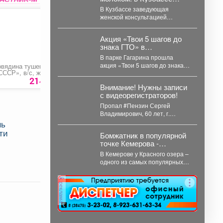
мамам рассказали
В Кузбассе заведующая
правду о грудном
женской консультацией
вскармливании
Анастасия Подушко развеяла
популярные мифы о питании
Акция «Твои 5 шагов до
кормящих мам. ...
знака ГТО» в
Новокузнецке
В парке Гагарина прошла
акция «Твои 5 шагов до знака
овядина тушенная
Круасан с шоколадом
Фонарь ручной
СССР», в/с, ж/б
ГТО». Мероприятие было
214 руб.
57 руб.
439 ру
организовано в...
Внимание! Нужны записи
с видеорегистраторов!
Пропал #Пензин Сергей
Владимирович, 60 лет, г.
#Новокузнецк. С 21 июля 2026
нь
года его...
ти
Бомжатник в популярной
точке Кемерова -
горожанка обнаружила
В Кемерове у Красного озера –
жуткий объект на
одного из самых популярных
Красном озере
мест отдыха горожан –
обнаружили...
реклама