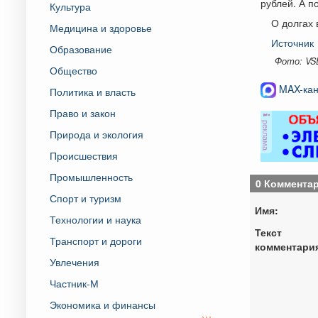
рублей. А п
Культура
О долгах 
Медицина и здоровье
Источник
Образование
Фото: VS
Общество
MAX-кан
Политика и власть
Право и закон
реклама
Природа и экология
Происшествия
Промышленность
0 Коммента
Спорт и туризм
Имя:
Технологии и наука
Текст
Транспорт и дороги
комментари
Увлечения
Частник-М
Экономика и финансы