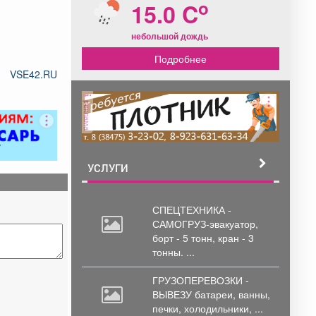
o
15.0 C
небольшой дождь
Подробнее
VSE42.RU
реклама
УСЛУГИ
СПЕЦТЕХНИКА -
САМОГРУЗ-эвакуатор,
борт
- 5 тонн, кран - 3
тонны. ...
ГРУЗОПЕРЕВОЗКИ -
ВЫВЕЗУ батареи,
ванны,
печки, холодильники, ...