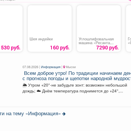
Шея индейки
Углошлифовальная
Г
машина «Ресанта
«
УШМ-150»
530 руб.
160 руб.
7290 руб.
07.08.2026 |
Информация
|
Мыски
Всем доброе утро! По традиции начинаем де
с прогноза погоды и щепотки народной мудрос
🌦 Утром +20°-не забудьте зонт: возможен небольшой
дождь; ☁️ Днём температура поднимется до +24°,...
сти на тему «Информация»