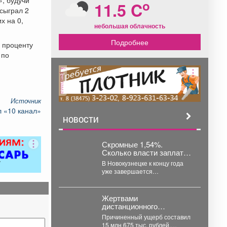
o
11.5 C
сыграл 2
х на 0,
небольшая облачность
Подробнее
о проценту
 по
реклама
Источник
 «10 канал»
НОВОСТИ
Скромные 1,54%.
Сколько власти заплатят
за улучшение воздуха
В Новокузнецке к концу года
Кемерова
уже завершается
федеральная программа
«Чистый воздух», а в
Кемерове, начавшаяся...
️Жертвами
дистанционного
мошенничества за
Причиненный ущерб составил
последнюю неделю стал
15 млн 675 тыс. рублей.