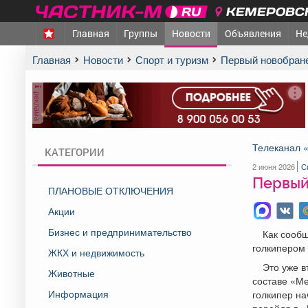
КЕМЕРОВСК
Главная
Группы
Новости
Объявления
Не
Главная
Новости
Спорт и туризм
Первый новобран
реклама
Телеканал 
КАТЕГОРИИ
2 июня 2026
С
Первый
ПЛАНОВЫЕ ОТКЛЮЧЕНИЯ
Акции
Бизнес и предпринимательство
Как сообщ
голкипером
ЖКХ и недвижимость
Это уже в
Животные
составе «М
Информация
голкипер на
перейдя в «