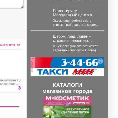
51 житель региона.
Наибольшая сумма денежных
средств, похищенных с
Ремонтируем
использованием...
Молодежный центр в
Гурьевске.
Здесь наши ребята смогут
учиться, работать над своими
проектами, заниматься
волонтерством, творчеством и
Шторм, град, ливни -
воплощать в...
страшная непогода
надвигается на Кузбасс
В Кузбассе уже вот-вот может
серьезно испортиться погода.
Синоптики Кемеровского
гидрометцентра опубликовали
реклама
прогноз погоды...
емкомплект для
Цветная капуста в
Газовая тепловая
КАТАЛОГИ
прыскивателя
кляре
пушка «Denzel GHG
ОП-220 №4»
30»
39 руб.
145 руб.
10490 ру
магазинов города
П
С
р
л
е
е