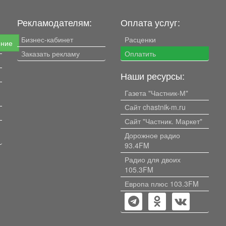
Рекламодателям:
Оплата услуг:
Бизнес-кабинет
Расценки
ение
Заказать рекламу
Оплатить
Наши ресурсы:
Газета "Частник-М"
Сайт chastnik-m.ru
Сайт "Частник. Маркет"
Дорожное радио
93.4FM
Радио для двоих
105.3FM
Европа плюс 103.3FM