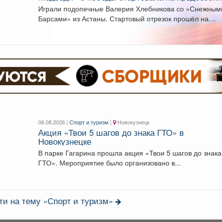
турнире в Омске.
Играли подопечные Валерия Хлебникова со «Снежным
Барсами» из Астаны. Стартовый отрезок прошёл на
высоких...
06.08.2026 |
Спорт и туризм
|
Новокузнецк
Акция «Твои 5 шагов до знака ГТО» в
Новокузнецке
В парке Гагарина прошла акция «Твои 5 шагов до знака
ГТО». Мероприятие было организовано в...
ти на тему «Спорт и туризм»