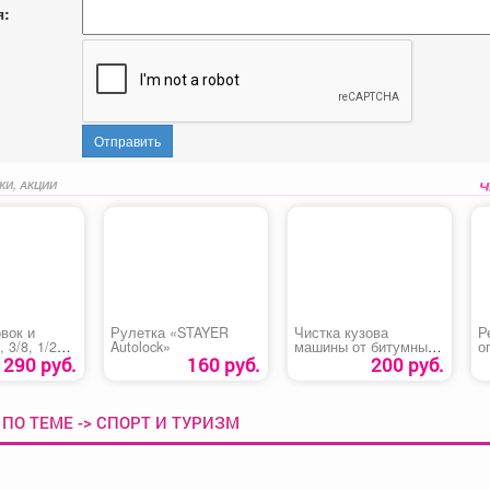
я:
Отправить
КИ, АКЦИИ
вок и
Рулетка «STAYER
Чистка кузова
Р
 3/8, 1/2
Autolock»
машины от битумных
о
 Stuttgart»
пятен
«
1290 руб.
160 руб.
200 руб.
ПО ТЕМЕ -> СПОРТ И ТУРИЗМ