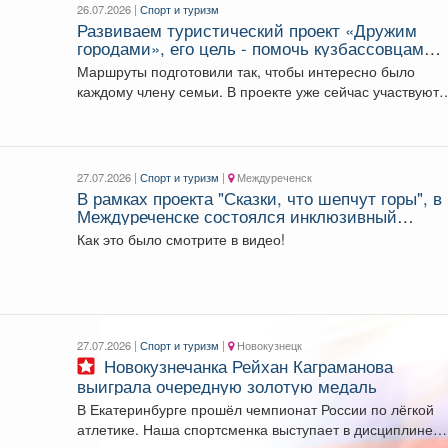
26.07.2026 |
Спорт и туризм
Развиваем туристический проект «Дружим
городами», его цель - помочь кузбассовцам
лучше узнать родной край.
Маршруты подготовили так, чтобы интересно было
каждому члену семьи. В проекте уже сейчас участвуют
девять...
27.07.2026 |
Спорт и туризм
|
Междуреченск
В рамках проекта "Сказки, что шепчут горы", в
Междуреченске состоялся инклюзивный
туристический фестиваль «Сказочной тропой"
Как это было смотрите в видео!
27.07.2026 |
Спорт и туризм
|
Новокузнецк
Новокузнечанка Рейхан Каграманова
выиграла очередную золотую медаль
В Екатеринбурге прошёл чемпионат России по лёгкой
атлетике. Наша спортсменка выступает в дисциплине