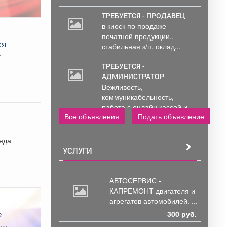
ТРЕБУЕТСЯ - ПРОДАВЕЦ
в киоск по продаже
печатной продукции,.
ся
стабильная з/п, оклад...
ТРЕБУЕТСЯ -
АДМИНИСТРАТОР
Вежливость,
коммуникабельность,
работа с онлайн кассой и
Все объявления
Подать объявление
ПК (программы...
ряда
УСЛУГИ
АВТОСЕРВИС -
КАПРЕМОНТ двигателя
и
агрегатов автомобилей. ...
300 руб.
ном