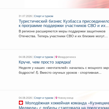
«спортивная ходьба»...
31.07.2026 |
Спорт и туризм
Туристический бизнес Кузбасса присоединил
к программе поддержки участников СВО и их
семей.
В регионе расширяются меры поддержки защитников
Отечества. Теперь участники СВО и их близкие могут
воспользоваться...
04.08.2026 |
Спорт и туризм
|
Междуреченск
Круче, чем просто зарядка!
Неделя у наших «мечтателей» началась с мощного за
бодрости! 💪 Вместо скучных уроков - спортивная...
04.08.2026 |
Спорт и туризм
|
Новокузнецк
Молодёжная хоккейная команда «Кузнецкие
Медведи» с победы стартовала на предсезон