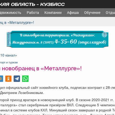
АЯ ОБЛАСТЬ - КУЗБАСС
движимость
Работа
Компании
Афиша
Обучение
Отды
ец в «Металлурге»!
реклама
«10 канал»
порт и туризм
 новобранец в «Металлурге»!
ил официальный сайт хоккейного клуба, подписан контракт с 28-л
 Дмитрием Лозебниковым.
торой приход вратаря в новокузнецкий клуб. В сезоне 2020-2021 гг. 
еталлурга» стал серебряным призёром ВХЛ. Следующие 5 чемпион
чинал в системе клубов КХЛ. Минувший сезон завершал в родной 
Рубин» по ходу турнира. Также успел поиграть и за «Динамо-Алтай