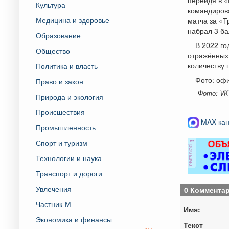
Культура
командиров
Медицина и здоровье
матча за «Т
набрал 3 ба
Образование
В 2022 го
Общество
отражённых 
количеству ш
Политика и власть
Фото: офи
Право и закон
Фото: VK 
Природа и экология
Происшествия
MAX-кан
Промышленность
Спорт и туризм
реклама
Технологии и наука
Транспорт и дороги
Увлечения
0 Коммента
Частник-М
Имя:
Экономика и финансы
Текст