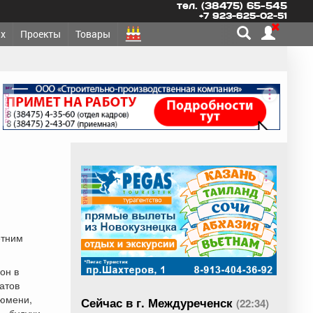
тел. (38475) 65-545
+7 923-625-02-51
х
Проекты
Товары
реклама
реклама
етним
он в
атов
Тюмени,
Сейчас в г. Междуреченск
(22:34)
», будучи