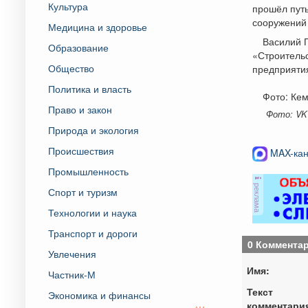
Культура
прошёл путь
сооружений 
Медицина и здоровье
Василий П
Образование
«Строитель
Общество
предприяти
Политика и власть
Фото: Ке
Право и закон
Фото: VK 
Природа и экология
Происшествия
MAX-кан
Промышленность
реклама
Спорт и туризм
Технологии и наука
Транспорт и дороги
0 Коммента
Увлечения
Имя:
Частник-М
Текст
Экономика и финансы
комментари