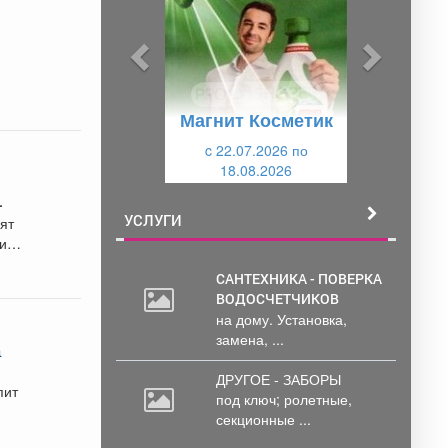
д
д
ы
у
д
ю
у
щ
Магнит Косметик
щ
и
и
c 22.07.2026 по
й
18.08.2026
й
УСЛУГИ
ят
цию.
САНТЕХНИКА - ПОВЕРКА
ВОДОСЧЕТЧИКОВ
на дому. Установка,
замена, ...
а
ДРУГОЕ - ЗАБОРЫ
пит
под
ключ; ролетные,
секционные ...