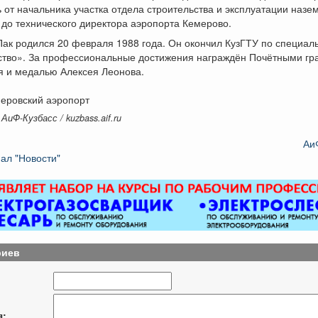
 от начальника участка отдела строительства и эксплуатации назе
до технического директора аэропорта Кемерово.
ак родился 20 февраля 1988 года. Он окончил КузГТУ по специал
ство». За профессиональные достижения награждён Почётными г
я и медалью Алексея Леонова.
меровский аэропорт
АиФ-Кузбасс / kuzbass.aif.ru
Аи
ал "Новости"
риев
я: