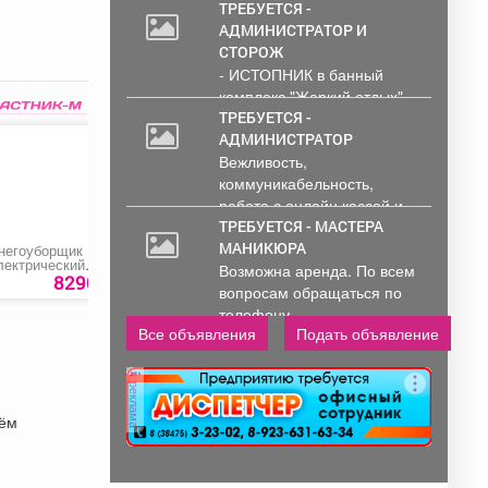
Обработка и...
ТРЕБУЕТСЯ -
АДМИНИСТРАТОР И
СТОРОЖ
- ИСТОПНИК в банный
комплекс "Жаркий отдых"
Администрирование и
ТРЕБУЕТСЯ -
тех....
АДМИНИСТРАТОР
Вежливость,
коммуникабельность,
работа с онлайн кассой и
ПК (программы...
ТРЕБУЕТСЯ - МАСТЕРА
МАНИКЮРА
негоуборщик
Триммер
Гель для стирки
лектрический
электрический «Huter
«Мастер Фреш»
Возможна аренда. По всем
PATRIOT PS 1500 E»
Get-400»
8290 руб.
2290 руб.
280 ру
вопросам обращаться по
телефону..
Все объявления
Подать объявление
реклама
ъём