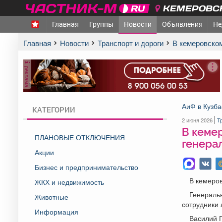
КЕМЕРОВСК
Главная
Группы
Новости
Объявления
Не
Главная
Новости
Транспорт и дороги
В кемеровско
реклама
АиФ в Кузба
КАТЕГОРИИ
2 июня 2026
Т
В кеме
ПЛАНОВЫЕ ОТКЛЮЧЕНИЯ
генера
Акции
Бизнес и предпринимательство
В кемеров
ЖКХ и недвижимость
Генераль
Животные
сотрудники 
Информация
Василий Г