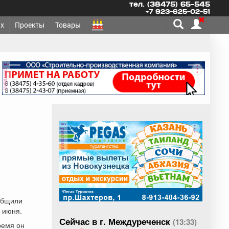
тел. (38475) 65-545
+7 923-625-02-51
х
Проекты
Товары
реклама
реклама
общили
2 июня.
Сейчас в г. Междуреченск
(13:33)
ремя он