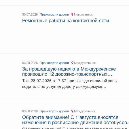
30.07.2026 |
Транспорт и дороги
|
Новокузнецк
Ремонтные работы на контактной сети
03.08.2026 |
Транспорт и дороги
|
Междуреченск
За прошедшую неделю в Междуреченске
произошло 12 дорожно-транспортных
происшествий, в одном из которых пострадал
Так, 28.07.2026 в 17:37 при выезде из жилой зоны,
человек.
водитель не уступил дорогу движущемуся
электросамокату...
03.08.2026 |
Транспорт и дороги
|
Междуреченск
Обратите внимание! С 1 августа вносятся
изменения в расписание движения автобусов.
Обратите внимание! С 1 августа вносятся изменения в