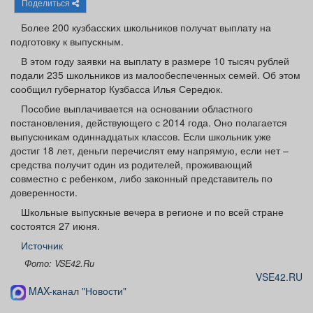
Поделиться
Афиша
Обучение
Проекты
Более 200 кузбасских школьников получат выплату на
подготовку к выпускным.
В этом году заявки на выплату в размере 10 тысяч рублей
подали 235 школьников из малообеспеченных семей. Об этом
Товары
Поздравления
Погода
сообщил губернатор Кузбасса Илья Середюк.
Пособие выплачивается на основании областного
постановления, действующего с 2014 года. Оно полагается
выпускникам одиннадцатых классов. Если школьник уже
достиг 18 лет, деньги перечислят ему напрямую, если нет –
средства получит один из родителей, проживающий
ТВ программа
Я - пенсионер
совместно с ребенком, либо законный представитель по
доверенности.
Школьные выпускные вечера в регионе и по всей стране
состоятся 27 июня.
Источник
Фото: VSE42.Ru
VSE42.RU
MAX-канал "Новости"