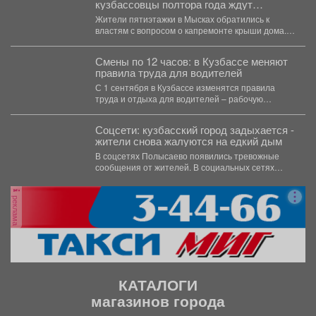
кузбассовцы полтора года ждут
ремонта крыши
Жители пятиэтажки в Мысках обратились к
властям с вопросом о капремонте крыши дома.
Пост...
Смены по 12 часов: в Кузбассе меняют
правила труда для водителей
С 1 сентября в Кузбассе изменятся правила
труда и отдыха для водителей – рабочую
смену...
Соцсети: кузбасский город задыхается -
жители снова жалуются на едкий дым
В соцсетях Полысаево появились тревожные
сообщения от жителей. В социальных сетях
Полысаево жители бьют...
реклама
КАТАЛОГИ
магазинов города