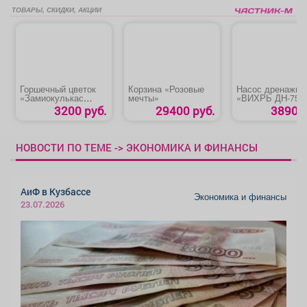
ТОВАРЫ, СКИДКИ, АКЦИИ
Горшечный цветок
Корзина «Розовые
Насос дренажны
«Замиокулькас
мечты»
«ВИХРЬ ДН-750
Зензи»
3200 руб.
29400 руб.
3890 р
НОВОСТИ ПО ТЕМЕ -> ЭКОНОМИКА И ФИНАНСЫ
АиФ в Кузбассе
Экономика и финансы
23.07.2026