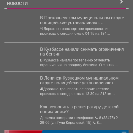
НОВОСТИ
В Прокопьевском муниципальном округе
полицейские устанавливают
обстоятельства ДТП, в результате
🚨Дорожно-транспортное происшествие
которого погибли 2 человека
произошло сегодня около 04:15 на 184
километре автодороги «Кемерово -
Новокузнецк». На место...
В Кузбассе начали снимать ограничения
на бензин
В Кузбассе начали постепенно отменять
ограничения на продажу бензина. О снятии
ограничений на бензин...
В Ленинск-Кузнецком муниципальном
округе полицейские устанавливают
обстоятельства ДТП, в котором погибли
🚔Дорожно-транспортное происшествие
3 человека и пострадала
произошло сегодня около 13:30 на 213 км
несовершеннолетняя
автодороги «Алтай - Кузбасс» на территории...
Как позвонить в регистратуру детской
поликлиники?
Делимся номерами телефонов: 📞 8 (38475) 2-
29-06 (ул. Гули Королевой, 15) 📞 8...