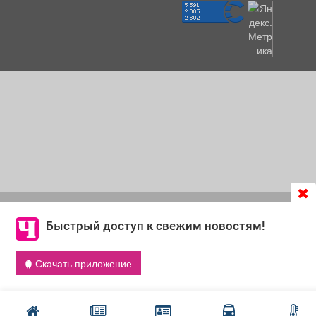
Продолжая использовать сайт
chastnik-m.ru
, Вы даете
согласие на обработку файлов cookie, которые
Быстрый доступ к свежим новостям!
обеспечивают корректную работу сайта и сбора
информации для улучшения качества сервисов.
Скачать приложение
Что такое cookie