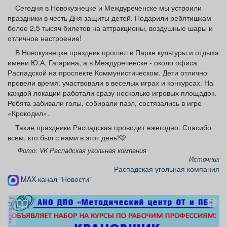
Афиша
Обучение
Проекты
Сегодня в Новокузнецке и Междуреченске мы устроили
праздники в честь Дня защиты детей. Подарили ребятишкам
более 2,5 тысяч билетов на аттракционы, воздушные шары и
отличное настроение!
В Новокузнецке праздник прошел в Парке культуры и отдыха
имени Ю.А. Гагарина, а в Междуреченске - около офиса
Товары
Поздравления
Погода
Распадской на проспекте Коммунистическом. Дети отлично
провели время: участвовали в веселых играх и конкурсах. На
каждой локации работали сразу несколько игровых площадок.
Ребята забивали голы, собирали пазл, состязались в игре
«Крокодил».
ТВ программа
Я - пенсионер
Такие праздники Распадская проводит ежегодно. Спасибо
всем, кто был с нами в этот день!🩷
Фото: VK Распадская угольная компания
Источник
Распадская угольная компания
MAX-канал "Новости"
реклама