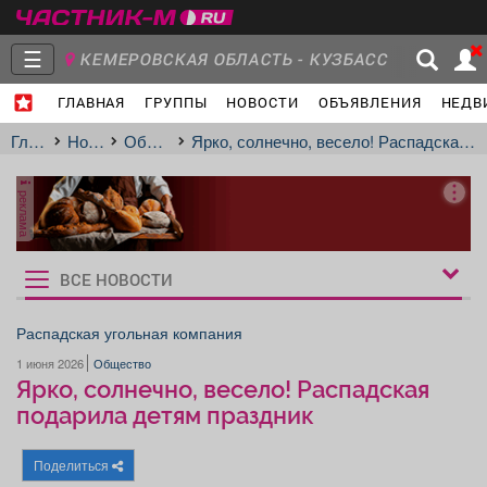
☰
КЕМЕРОВСКАЯ ОБЛАСТЬ - КУЗБАСС
ГЛАВНАЯ
ГРУППЫ
НОВОСТИ
ОБЪЯВЛЕНИЯ
НЕДВ
Главная
Группы
Новости
Главная
Новости
Общество
Ярко, солнечно, весело! Распадская подарила детям праздник
реклама
Объявления
Недвижимость
Услуги
ВСЕ НОВОСТИ
Рукбрики
новостей
Распадская угольная компания
1 июня 2026
Общество
Работа
Транспорт
Компании
Ярко, солнечно, весело! Распадская
подарила детям праздник
Поделиться