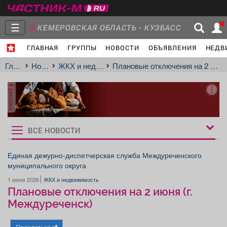
☰
КЕМЕРОВСКАЯ ОБЛАСТЬ - КУЗБАСС
ГЛАВНАЯ
ГРУППЫ
НОВОСТИ
ОБЪЯВЛЕНИЯ
НЕДВ
Главная
Группы
Новости
Главная
Новости
ЖКХ и недвижимость
Плановые отключения на 2 июня (г. Междуреченск)
реклама
Объявления
Недвижимость
Услуги
ВСЕ НОВОСТИ
Рукбрики
новостей
Единая дежурно-диспетчерская служба Междуреченского
муниципального округа
Работа
Транспорт
Компании
1 июня 2026
ЖКХ и недвижимость
Плановые отключения на 2 июня (г.
Междуреченск)
Поделиться