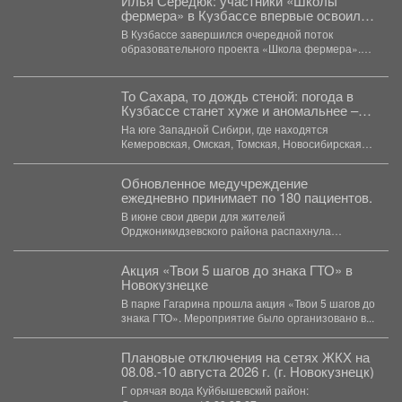
Илья Середюк: участники «Школы
фермера» в Кузбассе впервые освоили
работу с агродронами
В Кузбассе завершился очередной поток
образовательного проекта «Школа фермера».
Обучение проходило три месяца, в этом...
То Сахара, то дождь стеной: погода в
Кузбассе станет хуже и аномальнее –
причина
На юге Западной Сибири, где находятся
Кемеровская, Омская, Томская, Новосибирская
области Алтайский край и Республика...
Обновленное медучреждение
ежедневно принимает по 180 пациентов.
В июне свои двери для жителей
Орджоникидзевского района распахнула
поликлиника № 6 Первой горбольницы. В...
Акция «Твои 5 шагов до знака ГТО» в
Новокузнецке
В парке Гагарина прошла акция «Твои 5 шагов до
знака ГТО». Мероприятие было организовано в...
Плановые отключения на сетях ЖКХ на
08.08.-10 августа 2026 г. (г. Новокузнецк)
Г орячая вода Куйбышевский район: