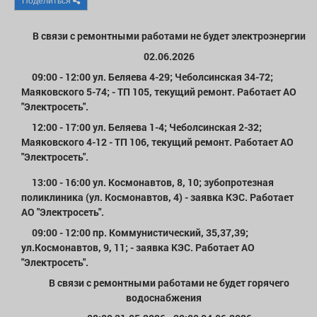
Афиша
Обучение
Проекты
В связи с ремонтными работами не будет электроэнергии
02.06.2026
09:00 - 12:00 ул. Беляева 4-29; Чеболсинская 34-72;
Товары
Поздравления
Погода
Маяковского 5-74; - ТП 105, текущий ремонт. Работает АО
"Электросеть".
12:00 - 17:00 ул. Беляева 1-4; Чеболсинская 2-32;
Маяковского 4-12 - ТП 106, текущий ремонт. Работает АО
"Электросеть".
ТВ программа
Я - пенсионер
13:00 - 16:00 ул. Космонавтов, 8, 10; зубопротезная
поликлиника (ул. Космонавтов, 4) - заявка КЭС. Работает
АО "Электросеть".
09:00 - 12:00 пр. Коммунистический, 35,37,39;
ул.Космонавтов, 9, 11; - заявка КЭС. Работает АО
"Электросеть".
В связи с ремонтными работами не будет горячего
водоснабжения