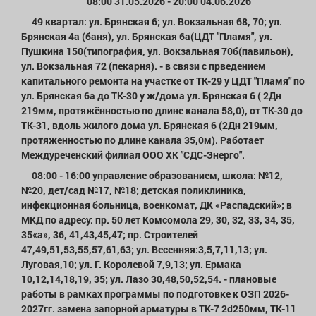
08:00 31.05.2026 - 20:00 04.06.2026
49 квартал: ул. Брянская 6; ул. Вокзальная 68, 70; ул.
Брянская 4а (баня), ул. Брянская 6а(ЦДТ "Пламя", ул.
Пушкина 150(типография, ул. Вокзальная 70б(павильон),
ул. Вокзальная 72 (пекарня). - в связи с прведением
капитального ремонта на участке от ТК-29 у ЦДТ "Пламя" по
ул. Брянская 6а до ТК-30 у ж/дома ул. Брянская 6 ( 2Дн
219мм, протяжённостью по длине канала 58,0), от ТК-30 до
ТК-31, вдоль жилого дома ул. Брянская 6 (2Дн 219мм,
протяженностью по длине канала 35,0м). Работает
Междуреченский филиал ООО ХК "СДС-Энерго".
08:00 - 16:00 управление образованием, школа: №12,
№20, дет/сад №17, №18; детская поликлиника,
инфекционная больница, военкомат, ДК «Распадский»; в
МКД по адресу: пр. 50 лет Комсомола 29, 30, 32, 33, 34, 35,
35«а», 36, 41,43,45,47; пр. Строителей
47,49,51,53,55,57,61,63; ул. Весенняя:3,5,7,11,13; ул.
Луговая,10; ул. Г. Королевой 7,9,13; ул. Ермака
10,12,14,18,19, 35; ул. Лазо 30,48,50,52,54. - плановые
работы в рамках программы по подготовке к ОЗП 2026-
2027гг. замена запорной арматуры в ТК-7 2d250мм, ТК-11