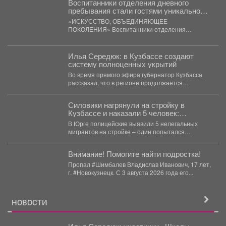
Воспитанники отделения дневного
пребывания стали гостями уникальной
художественной выставки.
«ИСКУССТВО, ОБЪЕДИНЯЮЩЕЕ
ПОКОЛЕНИЯ» Воспитанники отделения
дневного пребывания стали гостями уникальной
художественной выставки. Для ребят...
Илья Середюк: в Кузбассе создают
систему полноценных укрытий
Во время прямого эфира губернатор Кузбасса
рассказал, что в регионе продолжается
создание сети современных укрытий,...
Силовики нагрянули на стройку в
Кузбассе и наказали 5 человек:
подробности
В Юрге полицейские выявили 5 нелегальных
мигрантов на стройке – один попытался
сбежать, но его...
Внимание! Помогите найти подростка!
Пропал #Шимбалев Владислав Иванович, 17 лет,
г. #Новокузнецк. С 3 августа 2026 года его...
НОВОСТИ