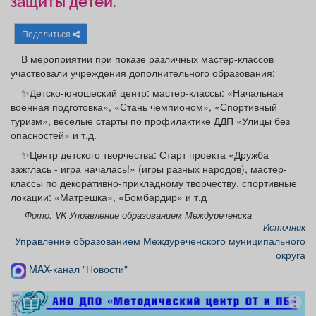
защиты детей.
Афиша
Обучение
Проекты
Поделиться
В мероприятии при показе различных мастер-классов
участвовали учреждения дополнительного образования:
Товары
Поздравления
Погода
✨Детско-юношеский центр: мастер-классы: «Начальная
военная подготовка», «Стань чемпионом», «Спортивный
туризм», веселые старты по профилактике ДДП «Улицы без
опасностей» и т.д.
✨Центр детского творчества: Старт проекта «Дружба
ТВ программа
Я - пенсионер
зажглась - игра началась!» (игры разных народов), мастер-
классы по декоративно-прикладному творчеству. спортивные
локации: «Матрешка», «Бомбардир» и т.д
Фото: VK Управление образованием Междуреченска
Источник
Управление образованием Междуреченского муниципального
округа
MAX-канал "Новости"
реклама