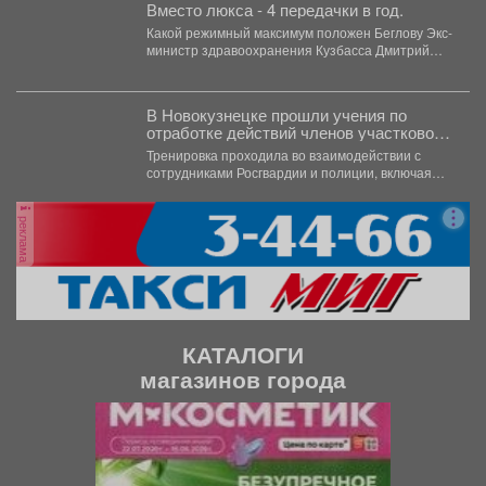
Вместо люкса - 4 передачки в год.
Какой режимный максимум положен Беглову Экс-
министр здравоохранения Кузбасса Дмитрий
Беглов отправился в колонию строгого...
В Новокузнецке прошли учения по
отработке действий членов участковой
избирательной комиссии в нештатных
Тренировка проходила во взаимодействии с
ситуациях на предстоящих выборах.
сотрудниками Росгвардии и полиции, включая
специалистов кинологической службы.
реклама
КАТАЛОГИ
магазинов города
П
С
р
л
е
е