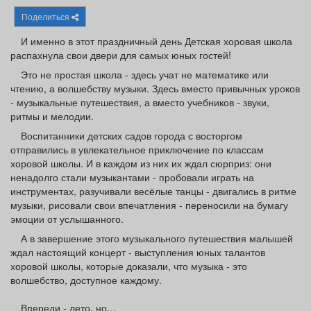
Афиша
Обучение
Проекты
Поделиться
И именно в этот праздничный день Детская хоровая школа
распахнула свои двери для самых юных гостей!
Это не простая школа - здесь учат не математике или
Товары
Поздравления
Погода
чтению, а волшебству музыки. Здесь вместо привычных уроков
- музыкальные путешествия, а вместо учебников - звуки,
ритмы и мелодии.
Воспитанники детских садов города с восторгом
отправились в увлекательное приключение по классам
хоровой школы. И в каждом из них их ждал сюрприз: они
ТВ программа
Я - пенсионер
ненадолго стали музыкантами - пробовали играть на
инструментах, разучивали весёлые танцы - двигались в ритме
музыки, рисовали свои впечатления - переносили на бумагу
эмоции от услышанного.
А в завершение этого музыкального путешествия малышей
ждал настоящий концерт - выступления юных талантов
хоровой школы, которые доказали, что музыка - это
волшебство, доступное каждому.
Впереди - лето, но…