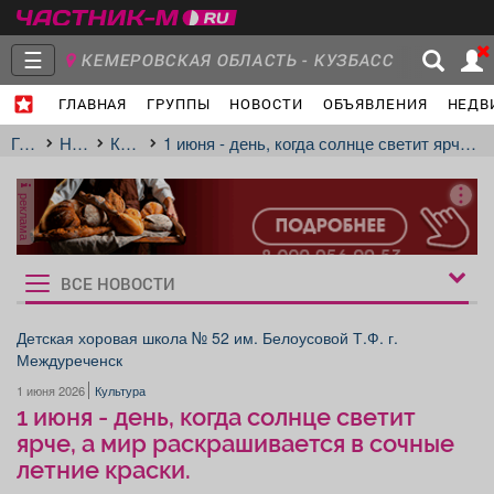
☰
КЕМЕРОВСКАЯ ОБЛАСТЬ - КУЗБАСС
ГЛАВНАЯ
ГРУППЫ
НОВОСТИ
ОБЪЯВЛЕНИЯ
НЕДВ
Главная
Группы
Новости
Главная
Новости
Культура
1 июня - день, когда солнце светит ярче, а мир раскрашивается в сочные летние краски.
реклама
Объявления
Недвижимость
Услуги
ВСЕ НОВОСТИ
Рукбрики
новостей
Детская хоровая школа № 52 им. Белоусовой Т.Ф. г.
Междуреченск
Работа
Транспорт
Компании
1 июня 2026
Культура
1 июня - день, когда солнце светит
ярче, а мир раскрашивается в сочные
летние краски.