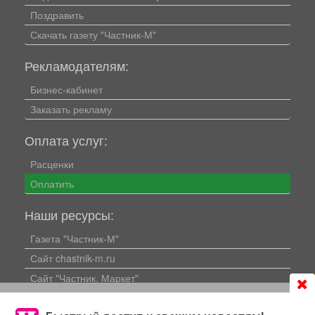
Поздравить
Скачать газету "Частник-М"
Рекламодателям:
Бизнес-кабинет
Заказать рекламу
Оплата услуг:
Расценки
Оплатить
Наши ресурсы:
Газета "Частник-М"
Сайт chastnik-m.ru
Сайт "Частник. Маркет"
Дорожное радио 93.4FM
Продолжая использовать сайт
chastnik-m.ru
, Вы даете
согласие на обработку файлов cookie, которые