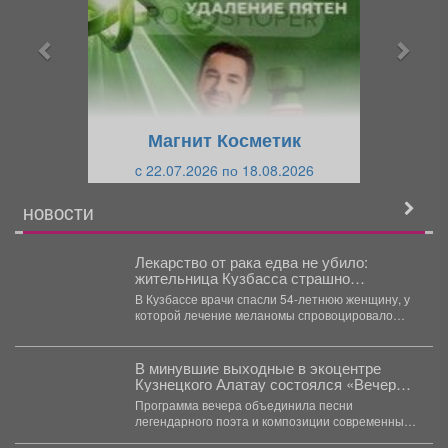
д
д
ы
у
д
ю
у
щ
щ
и
Магнит Косметик
и
й
c 22.07.2026 по 18.08.2026
й
НОВОСТИ
Лекарство от рака едва не убило:
жительница Кузбасса страшно
пожелтела
В Кузбассе врачи спасли 54-летнюю женщину, у
которой лечение меланомы спровоцировало
тяжёлый гепатит. В...
В минувшие выходные в экоцентре
Кузнецкого Алатау состоялся «Вечер
бардовской песни», посвященный
Программа вечера объединила песни
творчеству поэта, писателя, барда
легендарного поэта и композиции современных
Владимира Высоцкого.
авторов‑бардов. На сцену вышли исполнители...