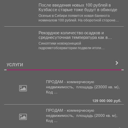
После введения новых 100 рублей в
Кузбассе старые тоже будут в обиходе
Осенью в Сибири появится новая банкнота
номиналом 100 рублей. На оборотной стороне
купюры размещена карта...
Рекордное количество осадков и
среднесуточная температура как в
тропиках.
Синоптики новокузнецкой
гидрометобсерватории подвели итоги
прошедшего июля. Подробнее о том, каким
выдался второй месяц лета...
УСЛУГИ
ПРОДАМ - коммерческую
недвижимость,
площадь (23000 кв. м),
Код ...
129 000 000 руб.
ПРОДАМ - коммерческую
недвижимость,
площадь (2000 кв. м),
Код ...