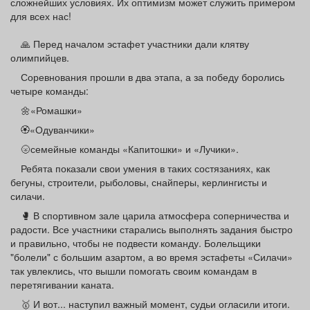
сложнейших условиях. Их оптимизм может служить примером
для всех нас!
🙏 Перед началом эстафет участники дали клятву
олимпийцев.
Соревнования прошли в два этапа, а за победу боролись
четыре команды:
🌼«Ромашки»
🏵«Одуванчики»
🌝семейные команды «Капитошки» и «Лучики».
Ребята показали свои умения в таких состязаниях, как
бегуны, строители, рыболовы, снайперы, керлингисты и
силачи.
🥊 В спортивном зале царила атмосфера соперничества и
радости. Все участники старались выполнять задания быстро
и правильно, чтобы не подвести команду. Болельщики
"болели" с большим азартом, а во время эстафеты «Силачи»
так увлеклись, что вышли помогать своим командам в
перетягивании каната.
🥇 И вот... наступил важный момент, судьи огласили итоги.