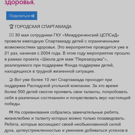
здоровья.
Афиша
Обучение
Проекты
Поделиться
🏆 ГОРОДСКАЯ СПАРТАКИАДА
🏋‍♂ 30 мая сотрудники ГКУ «Междуреченский ЦСПСиД»
Товары
Поздравления
Погода
провели ежегодную Спартакиаду детей с ограниченными
возможностями здоровья. Это мероприятие проводится уже в
21 раз, начиная с 2004 года. В этом году мероприятие прошло
в рамках проекта «Школа для мам "Перезагрузка"»,
реализуемого при поддержке Фонда поддержки детей,
находящихся в трудной жизненной ситуации.
ТВ программа
Я - пенсионер
🤝 Вот уже более 10 лет Спартакиада проходит при
поддержке Распадской угольной компании. За это время
более 500 детей смогли проявить свои таланты, попробовать
себя в различных состязаниях и почувствовать вкус настоящей
победы.
👫 На соревнования собрались замечательные ребята,
жизнелюбию и таланту которых можно только позавидовать.
Ребята, которые восхищают своей необыкновенной силой
духа, целеустремленностью и умением добиваться успехов в