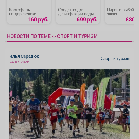
Картофель
Средство для
Пирог с рыбой н
по‑деревенски
дезинфекции воды в
заказ
бассейнах
160 руб.
699 руб.
830 р
ЛОНГАФОР
НОВОСТИ ПО ТЕМЕ -> СПОРТ И ТУРИЗМ
Илья Середюк
Спорт и туризм
24.07.2026