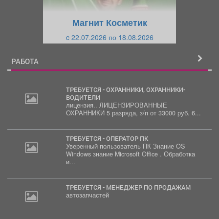
у
щ
щ
и
Магнит Косметик
и
й
c 22.07.2026 по 18.08.2026
й
РАБОТА
ТРЕБУЕТСЯ - ОХРАННИКИ, ОХРАННИКИ-
ВОДИТЕЛИ
лицензия.. ЛИЦЕНЗИРОВАННЫЕ
ОХРАННИКИ 5 разряда, з/п от 33000 руб. 6...
ТРЕБУЕТСЯ - ОПЕРАТОР ПК
Уверенный пользователь ПК Знание OS
Windows знание Microsoft Office . Обработка
и...
ТРЕБУЕТСЯ - МЕНЕДЖЕР ПО ПРОДАЖАМ
автозапчастей