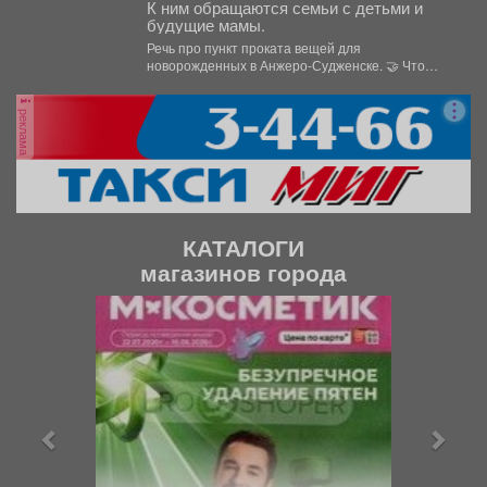
К ним обращаются семьи с детьми и
будущие мамы.
Речь про пункт проката вещей для
новорожденных в Анжеро-Судженске. 🤝 Что
больше всего берут...
реклама
КАТАЛОГИ
магазинов города
П
С
р
л
е
е
д
д
ы
у
д
ю