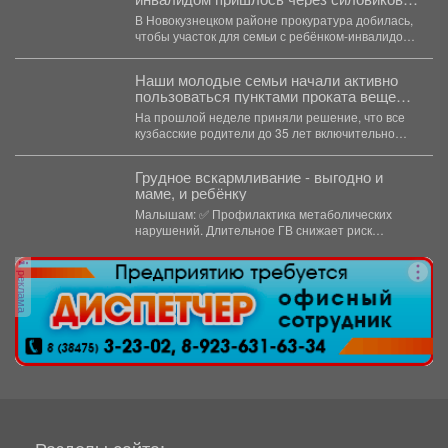
просить воду в дом
В Новокузнецком районе прокуратура добилась,
чтобы участок для семьи с ребёнком-инвалидом
обеспечили водой и канализацией....
Наши молодые семьи начали активно
пользоваться пунктами проката вещей
для новорожденных.
На прошлой неделе приняли решение, что все
кузбасские родители до 35 лет включительно
могут стать...
Грудное вскармливание - выгодно и
маме, и ребёнку
Малышам: ✅ Профилактика метаболических
нарушений. Длительное ГВ снижает риск
ожирения в детском...
реклама
Разделы сайта: