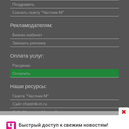
Поздравить
Скачать газету "Частник-М"
Рекламодателям:
Бизнес-кабинет
Заказать рекламу
Оплата услуг:
Расценки
Оплатить
Наши ресурсы:
Газета "Частник-М"
Сайт chastnik-m.ru
Сайт "Частник. Маркет"
Продолжая использовать сайт
chastnik-m.ru
, Вы даете
Дорожное радио 93.4FM
согласие на обработку файлов cookie, которые
Быстрый доступ к свежим новостям!
Радио для двоих 105.3FM