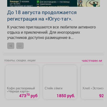
До 18 августа продолжается
регистрация на «Югус-таг».
К участию приглашаются все любители активного
отдыха и приключений. Для иногородних
участников доступно размещение в...
ТОВАРЫ, СКИДКИ, АКЦИИ
Кофе растворимый
Стейк сёмги
Хлеб «Эстонски
«Черная карта»
70
473
руб
1850 руб.
92 р