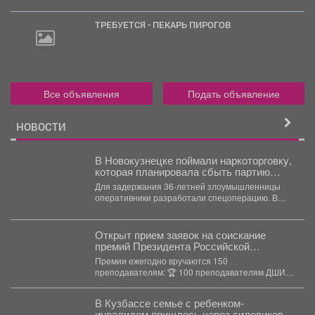
ТРЕБУЕТСЯ - ПЕКАРЬ ПИРОГОВ
Все объявления
Подать объявление
НОВОСТИ
В Новокузнецке поймали наркоторговку,
которая планировала сбыть партию
карфентанила в особо крупном размере
Для задержания 36-летней злоумышленницы
оперативники разработали спецоперацию. В
ходе личного досмотра в сумке подозреваемой
правоохранители...
Открыт прием заявок на соискание
премий Президента Российской
Федерации для преподавателей в
Премии ежегодно вручаются 150
области музыкального искусства в 2026
преподавателям: 🏆 100 преподавателям ДШИ
году.
(по 500 тыс. руб.), ...
В Кузбассе семье с ребенком-
инвалидом пришлось через силовиков