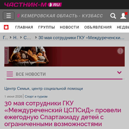
☰
КЕМЕРОВСКАЯ ОБЛАСТЬ - КУЗБАСС
ГЛАВНАЯ
ГРУППЫ
НОВОСТИ
ОБЪЯВЛЕНИЯ
НЕДВ
Главная
Группы
Новости
Главная
Новости
Спорт и туризм
30 мая сотрудники ГКУ «Междуреченский ЦСПСиД» провели ежегодную Спартакиаду детей с ограниченными возможностями здоровья.
реклама
Объявления
Недвижимость
Услуги
ВСЕ НОВОСТИ
Рукбрики
новостей
Центр Семья, центр социальной помощи
1 июня 2026
Спорт и туризм
Работа
Транспорт
Компании
30 мая сотрудники ГКУ
«Междуреченский ЦСПСиД» провели
ежегодную Спартакиаду детей с
ограниченными возможностями