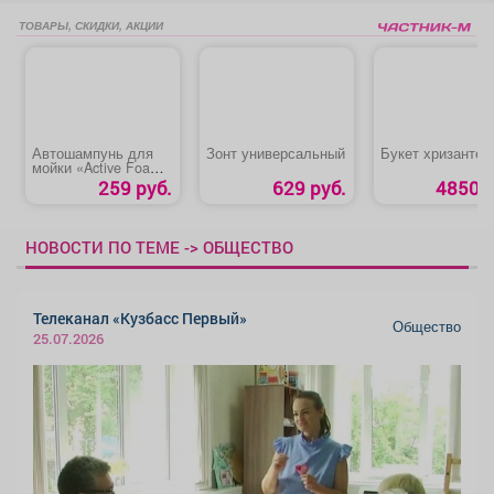
ТОВАРЫ, СКИДКИ, АКЦИИ
Автошампунь для
Зонт универсальный
Букет хризантем
мойки «Active Foam
PF-80 ULTRA AVS»
259 руб.
629 руб.
4850 р
НОВОСТИ ПО ТЕМЕ -> ОБЩЕСТВО
Телеканал «Кузбасс Первый»
Общество
25.07.2026