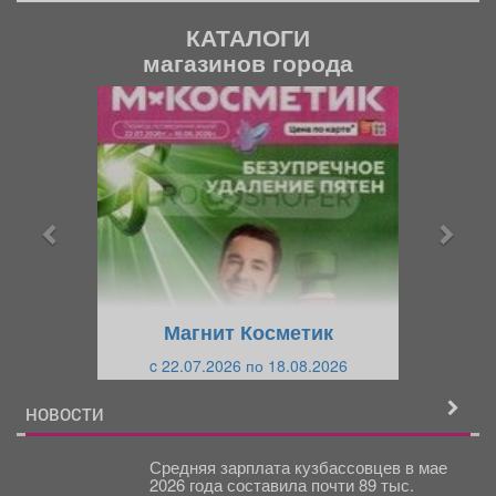
КАТАЛОГИ
магазинов города
П
С
р
л
е
е
д
д
ы
у
д
ю
у
щ
щ
и
Магнит Косметик
и
й
c 22.07.2026 по 18.08.2026
й
НОВОСТИ
Средняя зарплата кузбассовцев в мае
2026 года составила почти 89 тыс.