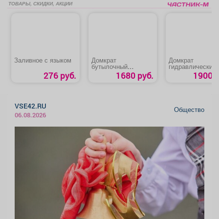
ТОВАРЫ, СКИДКИ, АКЦИИ
Заливное с языком
Домкрат
Домкрат
бутылочный
гидравлический
«Сибртех 50806»
бутылочный «Star
276 руб.
1680 руб.
1900 р
Auto 8019-04»
VSE42.RU
Общество
06.08.2026