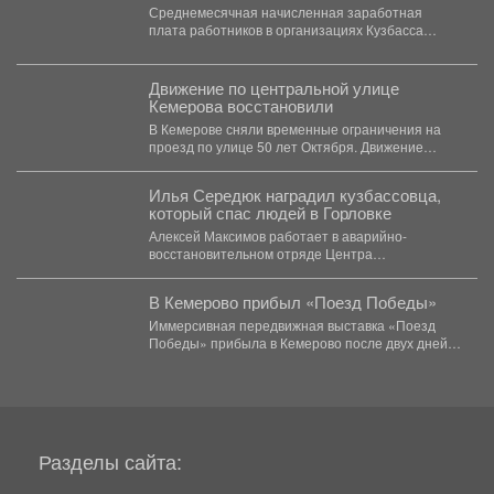
Среднемесячная начисленная заработная
плата работников в организациях Кузбасса
(включая малые предприятия) за май 2026
года...
Движение по центральной улице
Кемерова восстановили
В Кемерове сняли временные ограничения на
проезд по улице 50 лет Октября. Движение
перекрывали с...
Илья Середюк наградил кузбассовца,
который спас людей в Горловке
Алексей Максимов работает в аварийно-
восстановительном отряде Центра
оперативного контроля жилищно-коммунального
и дорожного комплекса Кузбасса с...
В Кемерово прибыл «Поезд Победы»
Иммерсивная передвижная выставка «Поезд
Победы» прибыла в Кемерово после двух дней
работы в Новокузнецке. Торжественное...
Разделы сайта: