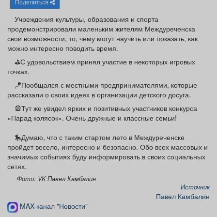
Поделиться
Афиша
Обучение
Проекты
Учреждения культуры, образования и спорта
продемонстрировали маленьким жителям Междуреченска
свои возможности, то, чему могут научить или показать, как
можно интересно поводить время.
Товары
Поздравления
Погода
⛳️С удовольствием принял участие в некоторых игровых
точках.
🪁Пообщался с местными предпринимателями, которые
рассказали о своих идеях в организации детского досуга.
🎡Тут же увидел ярких и позитивных участников конкурса
ТВ программа
Я - пенсионер
«Парад колясок». Очень дружные и классные семьи!
🎠Думаю, что с таким стартом лето в Междуреченске
пройдет весело, интересно и безопасно. Обо всех массовых и
значимых событиях буду информировать в своих социальных
сетях.
Фото: VK Павел Камбалин
Источник
Павел Камбалин
MAX-канал "Новости"