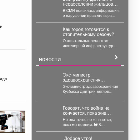
нерасселении жильцов
Кузбасса....
аварийного общежития в
В СМИ появилась информация
Кемерове
о нарушении прав жильцов
общежития на улице
Центральной в посёлке
Как город готовится к
Комиссарово...
отопительному сезону?
О капитальных ремонтах
инженерной инфраструктуры,
работе, которая ведется в
жилом фонде и социальных
НОВОСТИ
учреждениях,
восстановлении...
Экс-министр
огда
здравоохранения
Кузбасса Беглов
Экс-министр здравоохранения
лишился около 115 млн
Кузбасса Дмитрий Беглов
рублей
осуждён к колонии строгого
режима за взятки. Во время 10-
минутного...
Говорят, что война не
кончается, пока жив
последний солдат.
Но она точно не кончается,
пока мы помним. 🚂 В
Новокузнецк снова прибыл
тот...
Доброе утро!