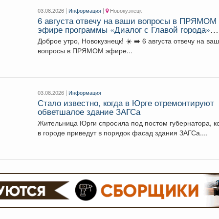
03.08.2026 |
Информация
|
Новокузнецк
6 августа отвечу на ваши вопросы в ПРЯМОМ
эфире программы «Диалог с Главой города»
телеканала Ново-ТВ.
Доброе утро, Новокузнецк! ☀️ ➡️‌ 6 августа отвечу на ваши
вопросы в ПРЯМОМ эфире...
03.08.2026 |
Информация
Стало известно, когда в Юрге отремонтируют
обветшалое здание ЗАГСа
Жительница Юрги спросила под постом губернатора, к
в городе приведут в порядок фасад здания ЗАГСа....