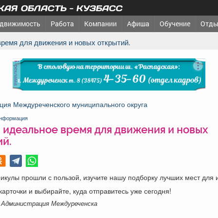
АЯ ОБЛАСТЬ - КУЗБАСС
движимость
Работа
Компании
Афиша
Обучение
Отды
время для движения и новых открытий.
реклама
ция Междуреченского муниципального округа
нформация
- идеальное время для движения и новых
ий.
икулы прошли с пользой, изучите нашу подборку лучших мест для и
карточки и выбирайте, куда отправитесь уже сегодня!
 Администрация Междуреченска