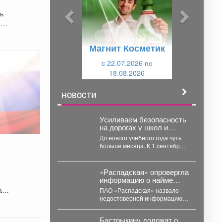
ы
у
в в
сь
д
ю
у
щ
Магнит Косметик
щ
и
и
c 22.07.2026 по
й
18.08.2026
й
НОВОСТИ
Усиливаем безопасность
на дорогах у школ и
детсадов.
До нового учебного года чуть
больше месяца. К 1 сентября
все пешеходные переходы,
ю
расположенные...
«Распадская» опровергла
информацию о найме
иностранцев на
али
ПАО «Распадская» назвало
кузбасские шахты
недостоверной информацию о
запуске программы по
привлечению иностранных
Бастрыкину доложат о
работников на шахты