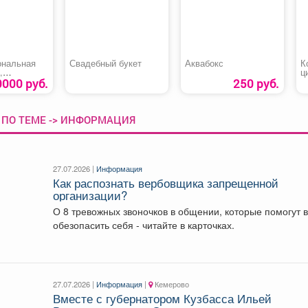
нальная
Свадебный букет
Аквабокс
К
,
ц
овка,
с
0000 руб.
250 руб.
е
ции
т
а»
 ПО ТЕМЕ -> ИНФОРМАЦИЯ
27.07.2026 |
Информация
Как распознать вербовщика запрещенной
организации?
О 8 тревожных звоночков в общении, которые помогут 
обезопасить себя - читайте в карточках.
27.07.2026 |
Информация
|
Кемерово
Вместе с губернатором Кузбасса Ильей