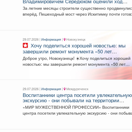
Владимировичем Середюком оценили ход
строительства наших новых знаковых обьекто
За летние месяцы строители существенно продвинули
центре города Кемерово
вперёд. Пешеходный мост через Искитимку почти готов:
уже...
29.07.2026 |
Информация
|
Новокузнецк
Хочу поделиться хорошей новостью: мы
завершили ремонт монумента «50 лет
образования СССР».
Доброе утро, Новокузнецк! ☀️Хочу поделиться хорошей
новостью: мы завершили ремонт монумента «50 лет
образования...
29.07.2026 |
Информация
|
Междуреченск
Воспитанники центра посетили увлекательну
экскурсию - они побывали на территории
пожарной части.
«МИР МУЖЕСТВЕННОЙ ПРОФЕССИИ» Воспитанники
центра посетили увлекательную экскурсию - они побыв
на территории пожарной...