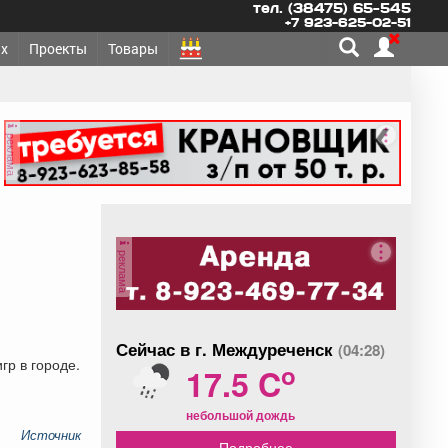
тел. (38475) 65-545
+7 923-625-02-51
х
Проекты
Товары
реклама
реклама
Сейчас в г. Междуреченск
(04:28)
гр в городе.
o
17.5 C
небольшой дождь
Источник
Подробнее