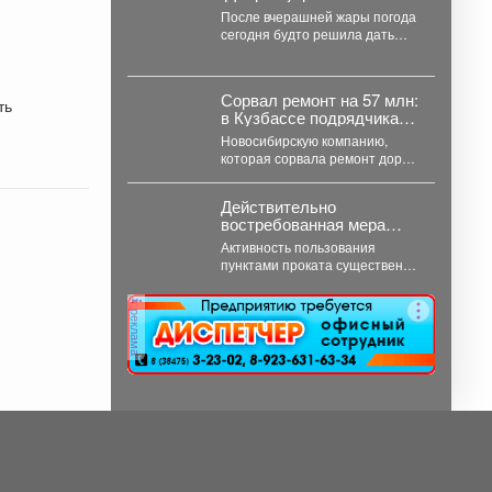
После вчерашней жары погода
сегодня будто решила дать
нам передышку: утром +21°,
небольшой дождь. Днём...
Сорвал ремонт на 57 млн:
в Кузбассе подрядчика
внесли в "черный список"
Новосибирскую компанию,
которая сорвала ремонт дорог
в Прокопьевске на 57
миллионов рублей, внесли в
Действительно
реестр...
востребованная мера
поддержки.
Активность пользования
пунктами проката существенно
выросла за последнюю
неделю, после того как
реклама
губернатор поручил включить...