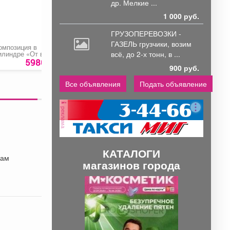
др. Мелкие ...
1 000 руб.
ГРУЗОПЕРЕВОЗКИ -
ГАЗЕЛЬ грузчики,
возим
омпозиция в
Букет «Монти»
Связка из воздушн
всё, до 2-х тонн, в ...
илиндре «От всего
шаров
ердца»
5980 руб.
2050 руб.
2080 ру
900 руб.
Все объявления
Подать объявление
реклама
КАТАЛОГИ
вам
магазинов города
П
С
р
л
е
е
д
д