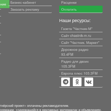
Бизнес-кабинет
Расценки
ение
Заказать рекламу
Оплатить
Наши ресурсы:
Газета "Частник-М"
Сайт chastnik-m.ru
Сайт "Частник. Маркет"
Дорожное радио
93.4FM
Радио для двоих
105.3FM
Европа плюс 103.3FM
ртнёрский проект» оплачены рекламодателем.
нформации, содержащейся в рекламных материалах и объявлениях.