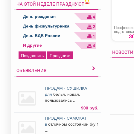
НА ЭТОЙ НЕДЕЛЕ ПРАЗДНУЮТ
День рождения
4
День физкультурника
2
Профессио
подготовка
День ВДВ России
переподгот
3
1
повышени
квалифика
И другие
4
«Машинис
бульдозер
НОВОСТИ
Поздравить
Праздники
ОБЪЯВЛЕНИЯ
ПРОДАМ - СУШИЛКА
для
белья, новая,
пользовались ...
900 руб.
ПРОДАМ - САМОКАТ
в
отличном состоянии б/у 1
...