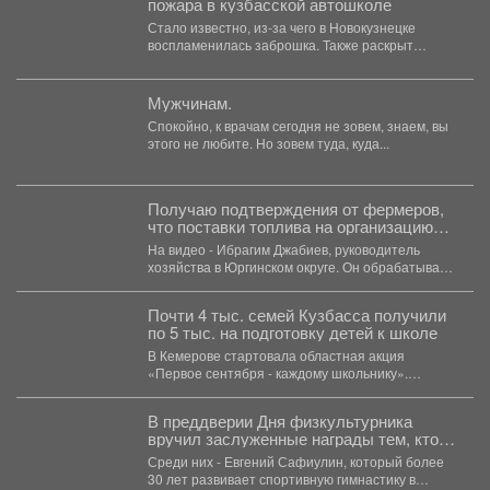
пожара в кузбасской автошколе
Стало известно, из-за чего в Новокузнецке
воспламенилась заброшка. Также раскрыт
масштаб разрушения. Заброшенная
автошкола...
Мужчинам.
Спокойно, к врачам сегодня не зовем, знаем, вы
этого не любите. Но зовем туда, куда...
Получаю подтверждения от фермеров,
что поставки топлива на организацию
уборочной кампании уже начались.
На видео - Ибрагим Джабиев, руководитель
хозяйства в Юргинском округе. Он обрабатывает
более пяти тысяч...
Почти 4 тыс. семей Кузбасса получили
по 5 тыс. на подготовку детей к школе
В Кемерове стартовала областная акция
«Первое сентября - каждому школьнику».
Родителям выдали сертификаты, которые они...
В преддверии Дня физкультурника
вручил заслуженные награды тем, кто
посвятил свою жизнь спорту и
Среди них - Евгений Сафиулин, который более
воспитанию чемпионов.
30 лет развивает спортивную гимнастику в