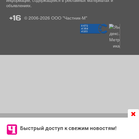
информации, содержащейся в рекламных материалах и
объявлениях.
+16
© 2006-2026
ООО "Частник-М"
Продолжая использовать сайт
chastnik-m.ru
, Вы даете
согласие на обработку файлов cookie, которые
Быстрый доступ к свежим новостям!
обеспечивают корректную работу сайта и сбора