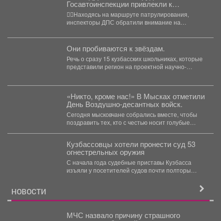
Госавтоинспекции привлекли к
ответственности водителя-бесправника,
👮‍♂Находясь на маршруте патрулирования,
который пытался скрыться на
инспекторы ДПС обратили внимание на
мотоцикле
движущийся по проспекту Шахтеров кроссовый
мотоцикл....
Они пробиваются к звёздам.
Речь о сразу 15 кузбасских школьниках, которые
представили регион на проектной научно-
технологической программе «Большие
вызовы»...
«Никто, кроме нас!» В Мысках отметили
День Воздушно-десантных войск.
Сегодня мысковчане собрались вместе, чтобы
поздравить тех, кто с честью носит голубые
береты, и отдать...
Кузбассовцы хотели пронести суд 53
огнестрельных оружия
С начала года судебные приставы Кузбасса
изъяли у посетителей судов почти полторы
тысячи запрещённых предметов....
НОВОСТИ
МЧС назвало причину страшного