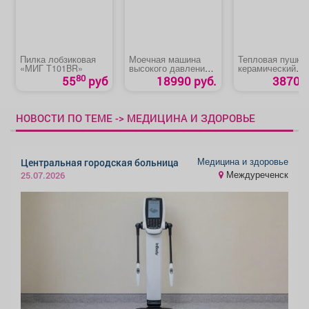
Пилка лобзиковая
Моечная машина
Тепловая пушка,
«МИГ T101BR»
высокого давления
керамический
«Denzel R-180iD»
нагреватель
80
55
руб
18990 руб.
3870 р
(тепловентилято
«DENZEL DHC 3-
150»
НОВОСТИ ПО ТЕМЕ -> МЕДИЦИНА И ЗДОРОВЬЕ
Медицина и здоровье
Центральная городская больница
Междуреченск
25.07.2026