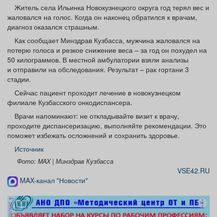
Афиша
Обучение
Проекты
Житель села Ильинка Новокузнецкого округа год терял вес и
жаловался на голос. Когда он наконец обратился к врачам,
диагноз оказался страшным.
Как сообщает Минздрав Кузбасса, мужчина жаловался на
потерю голоса и резкое снижение веса – за год он похудел на
50 килограммов. В местной амбулатории взяли анализы
Товары
Поздравления
Погода
и отправили на обследования. Результат – рак гортани 3
стадии.
Сейчас пациент проходит лечение в новокузнецком
филиале Кузбасского онкодиспансера.
ТВ программа
Я - пенсионер
Врачи напоминают: не откладывайте визит к врачу,
проходите диспансеризацию, выполняйте рекомендации. Это
поможет избежать осложнений и сохранить здоровье.
Источник
Фото: MAX | Минздрав Кузбасса
VSE42.RU
MAX-канал "Новости"
реклама