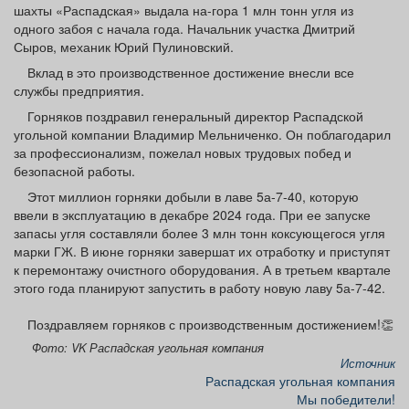
шахты «Распадская» выдала на-гора 1 млн тонн угля из
Афиша
Обучение
Проекты
одного забоя с начала года. Начальник участка Дмитрий
Сыров, механик Юрий Пулиновский.
Вклад в это производственное достижение внесли все
службы предприятия.
Товары
Поздравления
Погода
Горняков поздравил генеральный директор Распадской
угольной компании Владимир Мельниченко. Он поблагодарил
за профессионализм, пожелал новых трудовых побед и
безопасной работы.
Этот миллион горняки добыли в лаве 5а-7-40, которую
ввели в эксплуатацию в декабре 2024 года. При ее запуске
ТВ программа
Я - пенсионер
запасы угля составляли более 3 млн тонн коксующегося угля
марки ГЖ. В июне горняки завершат их отработку и приступят
к перемонтажу очистного оборудования. А в третьем квартале
этого года планируют запустить в работу новую лаву 5а-7-42.
Поздравляем горняков с производственным достижением!👏
Фото: VK Распадская угольная компания
Источник
Распадская угольная компания
Мы победители!