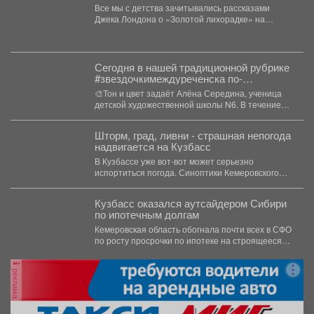
Все мы с детства зачитывались рассказами
Джека Лондона о «Золотой лихорадке» на
Аляске. Но мало...
Сегодня в нашей традиционной рубрике
#звездочкимеждуреченска по-
настоящему ярко и живописно.
🎨Тон и цвет задаёт Алёна Середина, ученица
детской художественной школы N6. В течение
всего...
Шторм, град, ливни - страшная непогода
надвигается на Кузбасс
В Кузбассе уже вот-вот может серьезно
испортиться погода. Синоптики Кемеровского
гидрометцентра опубликовали прогноз погоды...
Кузбасс оказался аутсайдером Сибири
по ипотечным долгам
Кемеровская область обогнала почти всех в СФО
по росту просрочки по ипотеке на строящееся
жильё....
реклама