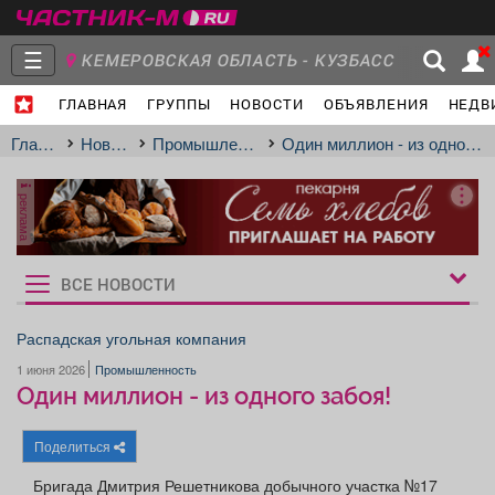
☰
КЕМЕРОВСКАЯ ОБЛАСТЬ - КУЗБАСС
ГЛАВНАЯ
ГРУППЫ
НОВОСТИ
ОБЪЯВЛЕНИЯ
НЕДВ
Главная
Группы
Новости
Главная
Новости
Промышленность
Один миллион - из одного забоя!
реклама
Объявления
Недвижимость
Услуги
ВСЕ НОВОСТИ
Рукбрики
новостей
Распадская угольная компания
1 июня 2026
Промышленность
Работа
Транспорт
Компании
Один миллион - из одного забоя!
Поделиться
Бригада Дмитрия Решетникова добычного участка №17