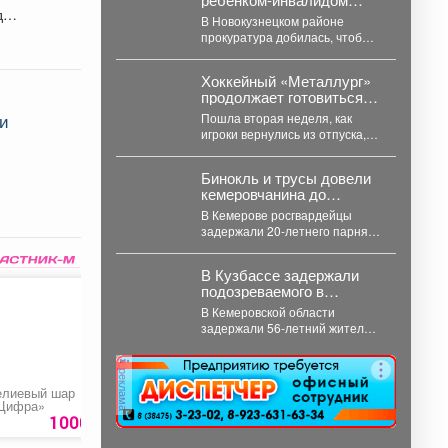
до
пришлось через
В Новокузнецком районе
силовиков просить воду в
прокуратура добилась, чтобы
дом
участок для семьи с ребёнком-
инвалидом обеспечили водой
Хоккейный «Металлург»
и канализацией....
продолжает готовиться к
предстоящему сезону.
ки
Пошла вторая неделя, как
игроки вернулись из отпуска,
были осмотрены врачами,
сдали тесты, приступили к...
Бинокль и трусы довели
кемеровчанина до
уголовного дела
В Кемерове росгвардейцы
задержали 20-летнего парня,
который пытался вынести из
гипермаркета необычный
В Кузбассе задержали
комплектвещей. В...
подозреваемого в
двойном преступлении
В Кемеровской области
1991 года
задержали 56‑летний жителя
Новосибирска - его обвиняют
убийстве и покушении на
реклама
убийство,...
елиевый шар
Лопата совковая
Лопата-скрепер
Цифра»
песочная
«Ратник»
1000 руб.
219 руб.
1399 ру