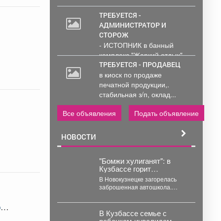
ТРЕБУЕТСЯ -
АДМИНИСТРАТОР И
СТОРОЖ
- ИСТОПНИК в банный
комплекс "Жаркий отдых"
Администрирование и
ТРЕБУЕТСЯ - ПРОДАВЕЦ
тех....
в киоск по продаже
печатной продукции,.
стабильная з/п, оклад...
Все объявления
Подать объявление
НОВОСТИ
"Бомжи хулиганят": в
Кузбассе горит
автошкола
В Новокузнецке загорелась
заброшенная автошкола.
Очевидцы делятся кадрами с
места событий. Вечером во
го
вторник,...
В Кузбассе семье с
ребенком-инвалидом