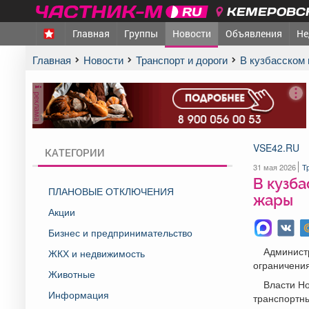
КЕМЕРОВСК
Главная
Группы
Новости
Объявления
Не
Главная
Новости
Транспорт и дороги
В кузбасском
реклама
VSE42.RU
КАТЕГОРИИ
31 мая 2026
Т
В кузба
ПЛАНОВЫЕ ОТКЛЮЧЕНИЯ
жары
Акции
Бизнес и предпринимательство
Админист
ЖКХ и недвижимость
ограничения
Животные
Власти Н
Информация
транспортны