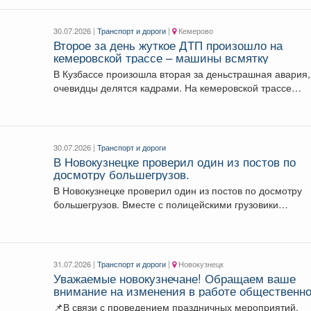
30.07.2026 |
Транспорт и дороги
|
Кемерово
Второе за день жуткое ДТП произошло на
кемеровской трассе – машины всмятку
В Кузбассе произошла вторая за деньстрашная авария,
очевидцы делятся кадрами. На кемеровской трассе
жёстко...
30.07.2026 |
Транспорт и дороги
В Новокузнецке проверил один из постов по
досмотру большегрузов.
В Новокузнецке проверил один из постов по досмотру
большегрузов. Вместе с полицейскими грузовики
проверяют...
31.07.2026 |
Транспорт и дороги
|
Новокузнецк
Уважаемые новокузнечане! Обращаем ваше
внимание на изменения в работе общественно
транспорта 2 августа.
📌В связи с проведением праздничных мероприятий,