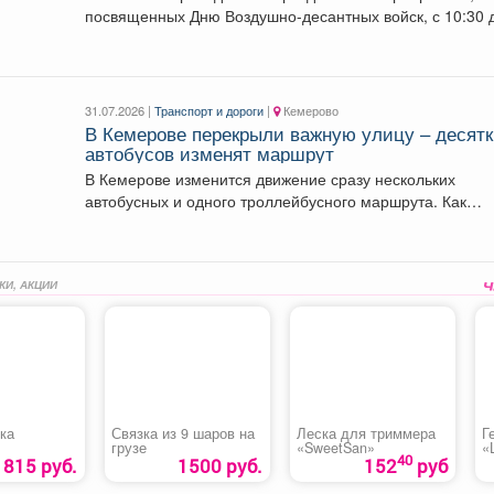
посвященных Дню Воздушно-десантных войск, с 10:30 
12:30 будет...
31.07.2026 |
Транспорт и дороги
|
Кемерово
В Кемерове перекрыли важную улицу – десят
автобусов изменят маршрут
В Кемерове изменится движение сразу нескольких
автобусных и одного троллейбусного маршрута. Как
сообщили в...
КИ, АКЦИИ
ка
Связка из 9 шаров на
Леска для триммера
Г
грузе
«SweetSan»
«
40
815 руб.
1500 руб.
152
руб