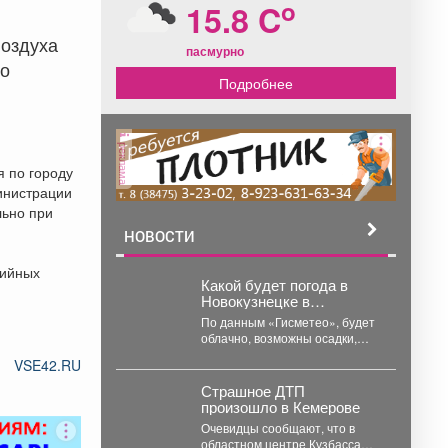
o
15.8 C
воздуха
пасмурно
по
Подробнее
реклама
я по городу
министрации
льно при
НОВОСТИ
рийных
Какой будет погода в
Новокузнецке в
понедельник, 27 июля?
По данным «Гисметео», будет
облачно, возможны осадки,
температура воздуха ночью
VSE42.RU
+14...
Страшное ДТП
произошло в Кемерове
Очевидцы сообщают, что в
областном центре Кузбасса