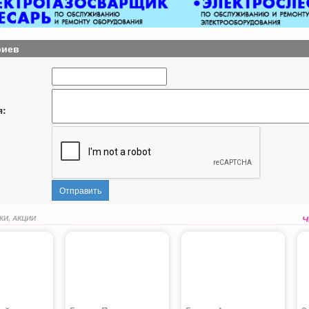
риев
я:
Отправить
КИ, АКЦИИ