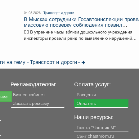
04.08.2026 |
Транспорт и дороги
В Мысках сотрудники Госавтоинспекции прове
массовую проверку соблюдения правил
перевозки юных пассажиров
👮‍♂ В утренние часы вблизи дошкольного учреждения
инспекторы провели рейд по выявлению нарушений
правил перевозки...
ти на тему «Транспорт и дороги»
Рекламодателям:
Оплата услуг:
Бизнес-кабинет
Расценки
ение
Заказать рекламу
Оплатить
Наши ресурсы:
Газета "Частник-М"
Сайт chastnik-m.ru