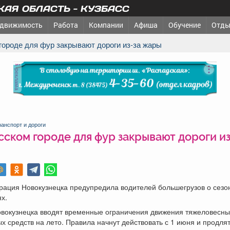
АЯ ОБЛАСТЬ - КУЗБАСС
движимость
Работа
Компании
Афиша
Обучение
Отды
 городе для фур закрывают дороги из-за жары
реклама
ранспорт и дороги
сском городе для фур закрывают дороги из
рация Новокузнецка предупредила водителей большегрузов о сезо
х.
овокузнецка вводят временные ограничения движения тяжеловесны
х средств на лето. Правила начнут действовать с 1 июня и продлят