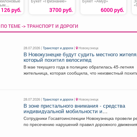
нейлоновые
Букет «Признание»
Букет «Амур»
З
вым
«
 «Супер
126 руб.
3700 руб.
6000 руб.
ПО ТЕМЕ -> ТРАНСПОРТ И ДОРОГИ
28.07.2026 |
Транспорт и дороги
|
Новокузнецк
В Новокузнецке будут судить местного жителя
который похитил велосипед
В мае текущего года в полицию обратилась 45-летняя
жительница, которая сообщила, что неизвестный похит
принадлежащий...
28.07.2026 |
Транспорт и дороги
|
Новокузнецк
В зоне пристального внимания - средства
индивидуальной мобильности и
несовершеннолетние.
Сотрудники Госавтоинспекции Новокузнецка провели р
по пресечению нарушений правил дорожного движения
помощники привлекли дружинников...