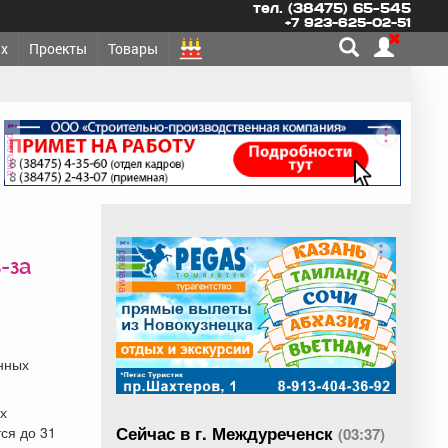
тел. (38475) 65-545
+7 923-625-02-51
х
Проекты
Товары
реклама
реклама
-за
нных
х
Сейчас в г. Междуреченск
ся до 31
(03:37)