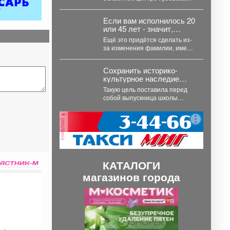
произошло серьезное ДТП.
Пост с информацией о...
Если вам исполнилось 20
или 45 лет - значит,
пришло время получить
Ещё это придётся сделать из-
новый паспорт.
за изменения фамилии, имени
или отчества. Кроме того, надо
сменить...
Сохранить историко-
культурное наследие
южной столицы региона и
Такую цель поставила перед
создать доступную
собой выпускница школы
среду.
журналистики «ОсНова» - Анна
Маркелова. Результатом
реклама
работы стал...
КАТАЛОГИ
магазинов города
П
С
р
л
е
е