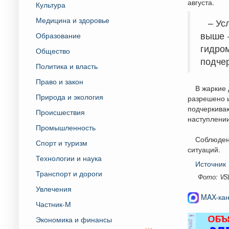
августа.
Культура
Медицина и здоровье
– Ус
выше 
Образование
гидро
Общество
подчер
Политика и власть
Право и закон
В жаркие 
Природа и экология
разрешено и
подчеркива
Происшествия
наступлении
Промышленность
Соблюден
Спорт и туризм
ситуаций.
Технологии и наука
Источник
Транспорт и дороги
Фото: VS
Увлечения
MAX-кан
Частник-М
Экономика и финансы