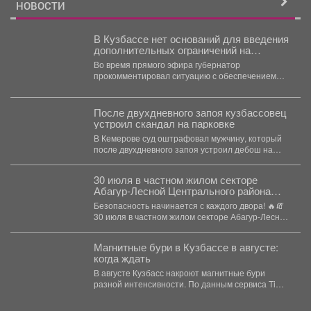
НОВОСТИ
В Кузбассе нет оснований для введения
дополнительных ограничений на
приобретение топлива.
Во время прямого эфира губернатор
прокомментировал ситуацию с обеспечением
региона нефтепродуктами. А также рассказал о...
После двухдневного запоя кузбассовец
устроил скандал на парковке
В Кемерове суд оштрафовал мужчину, который
после двухдневного запоя устроил дебош на
парковке: кричал, раздевался...
30 июля в частном жилом секторе
Абагур-Лесной Центрального района
состоялся «Единый день профилактики
Безопасность начинается с каждого двора! 🔥🧯
нарушений пожарной безопасности».
30 июля в частном жилом секторе Абагур-Лесной
Центрального...
Магнитные бури в Кузбассе в августе:
когда ждать
В августе Кузбасс накроют магнитные бури
разной интенсивности. По данным сервиса Time-
in, в текущем...