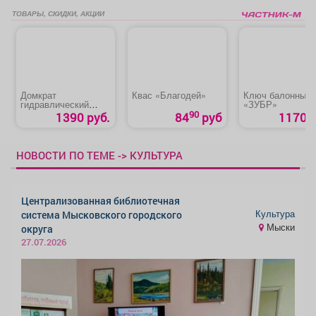
ТОВАРЫ, СКИДКИ, АКЦИИ
Домкрат
Квас «Благодей»
Ключ балонный
гидравлический
«ЗУБР»
бутылочный «Startul
90
1390 руб.
84
руб
1170 р
Auto 8018-02»
НОВОСТИ ПО ТЕМЕ -> КУЛЬТУРА
Централизованная библиотечная
Культура
система Мысковского городского
Мыски
округа
27.07.2026