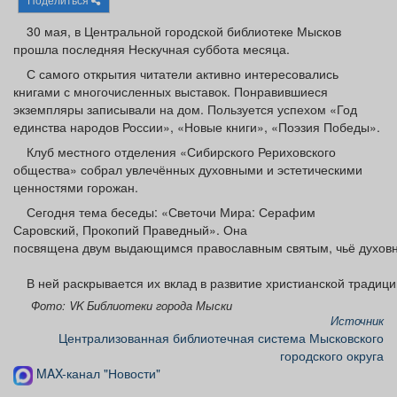
Афиша
Обучение
Проекты
30 мая, в Центральной городской библиотеке Мысков
прошла последняя Нескучная суббота месяца.
С самого открытия читатели активно интересовались
книгами с многочисленных выставок. Понравившиеся
экземпляры записывали на дом. Пользуется успехом «Год
Товары
Поздравления
Погода
единства народов России», «Новые книги», «Поэзия Победы».
Клуб местного отделения «Сибирского Рериховского
общества» собрал увлечённых духовными и эстетическими
ценностями горожан.
ТВ программа
Я - пенсионер
Сегодня тема беседы: «Светочи Мира: Серафим
Саровский, Прокопий Праведный». Она
посвящена двум выдающимся православным святым, чьё духовн
В ней раскрывается их вклад в развитие христианской традици
Фото: VK Библиотеки города Мыски
Источник
Централизованная библиотечная система Мысковского
городского округа
MAX-канал "Новости"