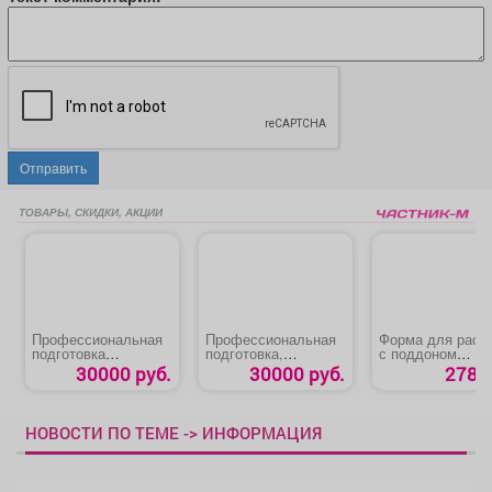
Отправить
ТОВАРЫ, СКИДКИ, АКЦИИ
Профессиональная
Профессиональная
Форма для расс
подготовка
подготовка,
с поддоном
«Водитель
переподготовка,
«Агроном»
30000 руб.
30000 руб.
278 р
погрузчика»
повышение
квалификации
«Машинист
экскаватора»
НОВОСТИ ПО ТЕМЕ -> ИНФОРМАЦИЯ