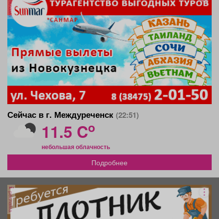
реклама
Сейчас в г. Междуреченск
(22:51)
o
11.5 C
небольшая облачность
Подробнее
реклама