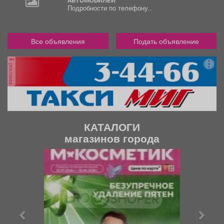
АВТОМОБИЛЕЙ
Подробности по телефону..
Все объявления
Подать объявление
реклама
КАТАЛОГИ
магазинов города
П
С
р
л
е
е
д
д
ы
у