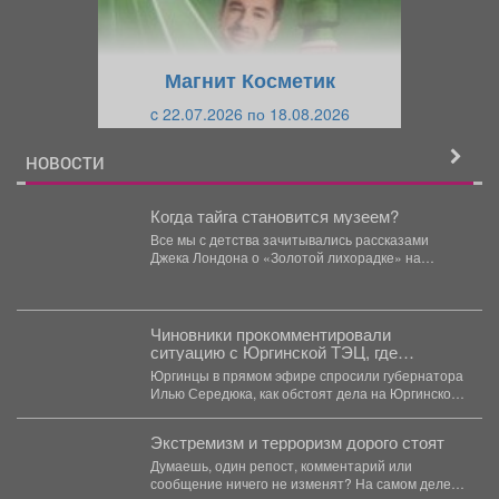
д
ю
у
щ
щ
и
Магнит Косметик
и
й
c 22.07.2026 по 18.08.2026
й
НОВОСТИ
Когда тайга становится музеем?
Все мы с детства зачитывались рассказами
Джека Лондона о «Золотой лихорадке» на
Аляске. Но мало...
Чиновники прокомментировали
ситуацию с Юргинской ТЭЦ, где
меняется «хозяин»
Юргинцы в прямом эфире спросили губернатора
Илью Середюка, как обстоят дела на Юргинской
ТЭЦ, где...
Экстремизм и терроризм дорого стоят
Думаешь, один репост, комментарий или
сообщение ничего не изменят? На самом деле у