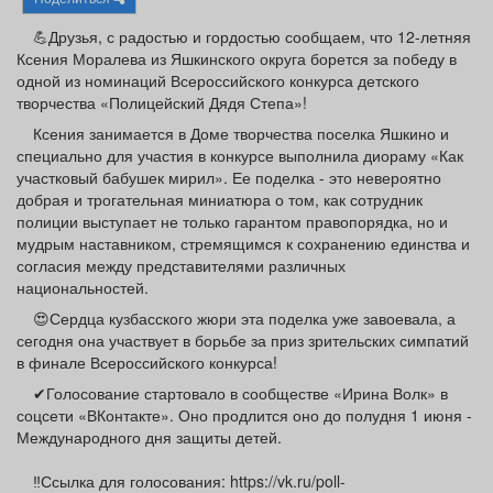
Афиша
Обучение
Проекты
💪Друзья, с радостью и гордостью сообщаем, что 12-летняя
Ксения Моралева из Яшкинского округа борется за победу в
одной из номинаций Всероссийского конкурса детского
творчества «Полицейский Дядя Степа»!
Ксения занимается в Доме творчества поселка Яшкино и
Товары
Поздравления
Погода
специально для участия в конкурсе выполнила диораму «Как
участковый бабушек мирил». Ее поделка - это невероятно
добрая и трогательная миниатюра о том, как сотрудник
полиции выступает не только гарантом правопорядка, но и
мудрым наставником, стремящимся к сохранению единства и
ТВ программа
Я - пенсионер
согласия между представителями различных
национальностей.
😍Сердца кузбасского жюри эта поделка уже завоевала, а
сегодня она участвует в борьбе за приз зрительских симпатий
в финале Всероссийского конкурса!
✔Голосование стартовало в сообществе «Ирина Волк» в
соцсети «ВКонтакте». Оно продлится оно до полудня 1 июня -
Международного дня защиты детей.
‼Ссылка для голосования: https://vk.ru/poll-