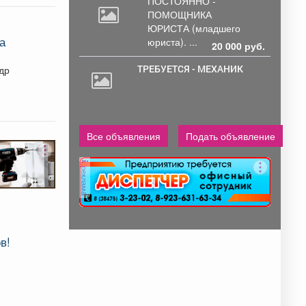
от 33000 руб. 6...
ПОСТОЯННО -
ПОМОЩНИКА
ЮРИСТА
(младшего
а
юриста). ...
20 000 руб.
ТРЕБУЕТСЯ - МЕХАНИК
др
Все объявления
Подать объявление
реклама
в!