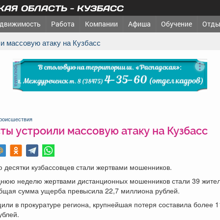
АЯ ОБЛАСТЬ - КУЗБАСС
движимость
Работа
Компании
Афиша
Обучение
Отды
ли массовую атаку на Кузбасс
реклама
роисшествия
ты устроили массовую атаку на Кузбасс
 десятки кузбассовцев стали жертвами мошенников.
днюю неделю жертвами дистанционных мошенников стали 39 жите
Общая сумма ущерба превысила 22,7 миллиона рублей.
или в прокуратуре региона, крупнейшая потеря составила более 1
ублей.