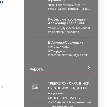
в в
Чтобы перезагрузиться, не
обязательно лететь за тысячи
километров? Кузбасс ломает
стереотипы. Проект «Дружим
Кузбасский космонавт
городами» превратил...
Александр Гребёнкин
приступил к тренировкам
Уроженец Кузбасса, космонавт
в дублирующем экипаже
Роскосмоса Александр
МКС-76
Гребёнкин вместе с
командиром Олегом Кононенко
В Анжеро-Судженске
и астронавтом NASA
сотрудники
Маркосом...
госавтоинспекции
🚨Сотрудники
оказали доврачебную
госавтоинспекции отдела МВД
помощь мужчине,
России по Анжеро-
пострадавшему от укуса
Судженскому городскому
гадюки
округу капитан полиции Виктор
РАБОТА
Шуман и лейтенант...
ТРЕБУЕТСЯ - ОХРАННИКИ,
 74
ОХРАННИКИ-ВОДИТЕЛИ
30
лицензия..
000
ЛИЦЕНЗИРОВАННЫЕ
руб.
ОХРАННИКИ 5 разряда, з/п