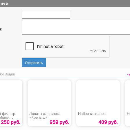
риев
я:
Отправить
КИ, АКЦИИ
 фильтр
Лопата для снега
Набор стаканов
Н
обиля
«Крепыш»
 Lanos»
250 руб.
959 руб.
409 руб.