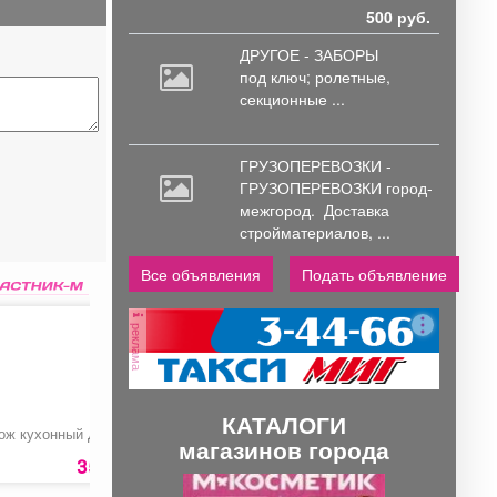
500 руб.
ДРУГОЕ - ЗАБОРЫ
под
ключ; ролетные,
секционные ...
ГРУЗОПЕРЕВОЗКИ -
ГРУЗОПЕРЕВОЗКИ город-
межгород.
Доставка
стройматериалов, ...
Все объявления
Подать объявление
реклама
КАТАЛОГИ
ож кухонный Дачный
Форма для выпечки
Салонный фильтр д
магазинов города
автомобиля «Hyunda
Accent»
35 руб.
169 руб.
250 ру
П
С