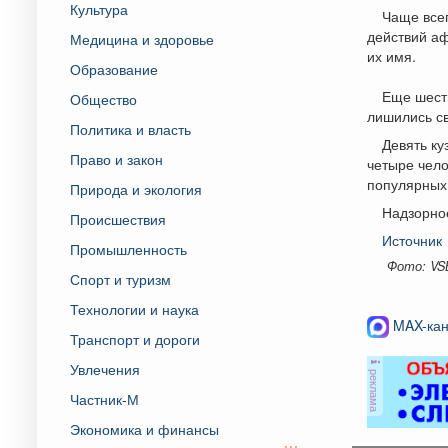
Культура
Чаще всег
действий аф
Медицина и здоровье
их имя.
Образование
Еще шест
Общество
лишились с
Политика и власть
Девять ку
Право и закон
четыре чел
популярных
Природа и экология
Надзорное
Происшествия
Источник
Промышленность
Фото: VS
Спорт и туризм
Технологии и наука
MAX-кан
Транспорт и дороги
Увлечения
реклама
Частник-М
Экономика и финансы