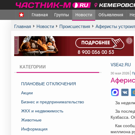
КЕМЕРОВСК
Главная
Группы
Новости
Объявления
Не
Главная
Новости
Происшествия
Аферисты устрои
реклама
VSE42.RU
КАТЕГОРИИ
30 мая 2026
П
Аферис
ПЛАНОВЫЕ ОТКЛЮЧЕНИЯ
Акции
Бизнес и предпринимательство
За неделю
ЖКХ и недвижимость
За после
Кузбасса. 
Животные
Как сообщ
Информация
миллиона р