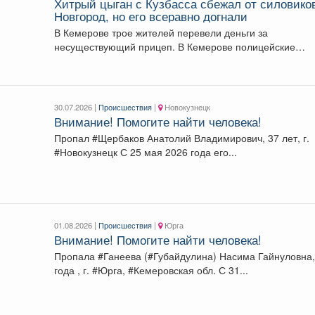
Хитрый цыган с Кузбасса сбежал от силовико
Новгород, но его всеравно догнали
В Кемерове трое жителей перевели деньги за
несуществующий прицеп. В Кемерове полицейские
задержали 26-летнего...
30.07.2026 |
Происшествия
|
Новокузнецк
Внимание! Помогите найти человека!
Пропал #Щербаков Анатолий Владимирович, 37 лет, г.
#Новокузнецк С 25 мая 2026 года его...
01.08.2026 |
Происшествия
|
Юрга
Внимание! Помогите найти человека!
Пропала #Ганеева (#Губайдулина) Насима Гайнуловна,
года , г. #Юрга, #Кемеровская обл. С 31...