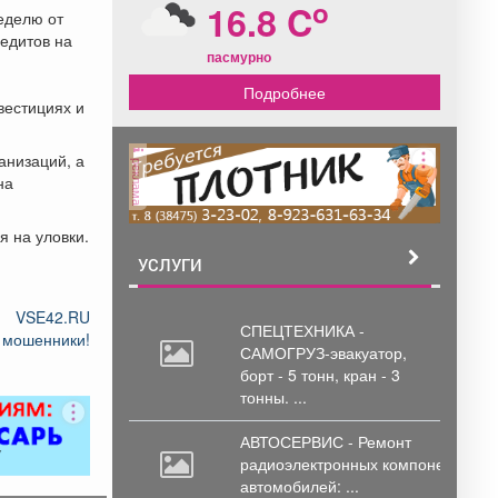
o
16.8 C
еделю от
едитов на
пасмурно
Подробнее
вестициях и
анизаций, а
реклама
на
я на уловки.
УСЛУГИ
VSE42.RU
СПЕЦТЕХНИКА -
 мошенники!
САМОГРУЗ-эвакуатор,
борт
- 5 тонн, кран - 3
тонны. ...
АВТОСЕРВИС - Ремонт
радиоэлектронных
компонентов
автомобилей: ...