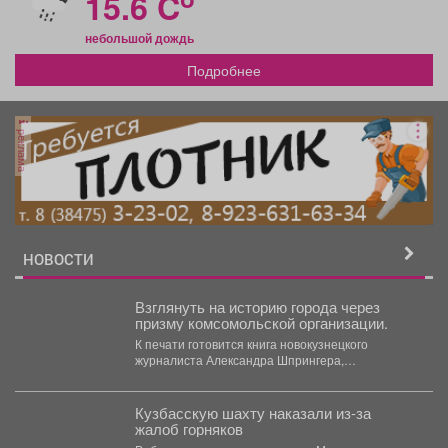
15.6 C
небольшой дождь
Подробнее
реклама
НОВОСТИ
Взглянуть на историю города через
призму комсомольской организации.
К печати готовится книга новокузнецкого
журналиста Александра Шпрингера,
посвящённая коммунистическому союзу
молодёжи. Издание рассказывает не...
Кузбасскую шахту наказали из-за
жалоб горняков