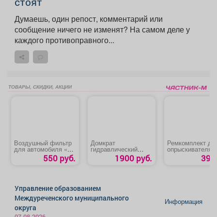
стоят
Думаешь, один репост, комментарий или
сообщение ничего не изменят? На самом деле у
каждого противоправного...
ТОВАРЫ, СКИДКИ, АКЦИИ
Воздушный фильтр
Домкрат
Ремкомплект дл
для автомобиля «Kia
гидравлический
опрыскивателя
Sorento»
бутылочный «Startul
«ОП-220 №4»
550 руб.
1900 руб.
39 р
Auto 8019-04»
Управление образованием
Междуреченского муниципального
Информация
округа
07.08.2026