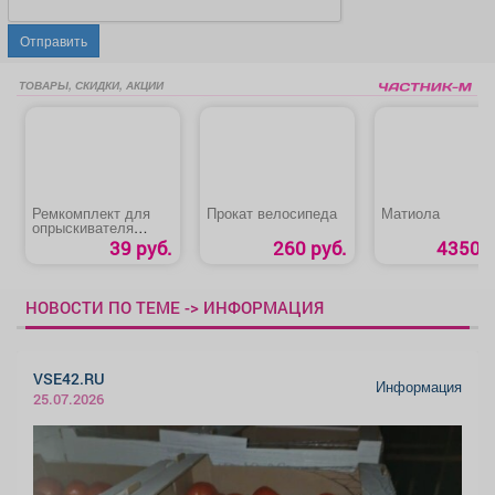
Отправить
ТОВАРЫ, СКИДКИ, АКЦИИ
Ремкомплект для
Прокат велосипеда
Матиола
опрыскивателя
«ОП-207/ОП-209
39 руб.
260 руб.
4350 р
№1»
НОВОСТИ ПО ТЕМЕ -> ИНФОРМАЦИЯ
VSE42.RU
Информация
25.07.2026