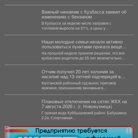
Юрга в селе Глубокое...
Важный чиновник с Кузбасса заявил об
изменениях с бензином
В Кузбассе за неделю число заправок с
топливом выросло на 21%, а цены у
независимых...
Наши молодые семьи начали активно
пользоваться пунктами проката вещей
для новорожденных.
На прошлой неделе приняли решение, что все
кузбасские родители до 35 лет включительно
могут стать...
Отчим получил 20 лет колонии за
насилие над 13‑летней падчерицей в
Кузбассе
Калтанский районный суд вынес приговор
мужчине, признанному виновным в
преступлениях против половой
неприкосновенности малолетней девочки....
Плановые отключения на сетях ЖКХ на
7 августа 2026 г. (г. Новокузнецк)
Г орячая вода Куйбышевский район: Бабушкина
2,2а, Спортивная...
реклама