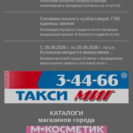
Работники угольного разреза в Мысках
пожаловались прокурору Кузбасса на отсутствие
средств индивидуальной защиты. В...
Силовики изъяли у кузбассовцев 1742
единицы оружия
Росгвардия Кузбасса подвела итоги проверок
владельцев оружия. В Кузбассе подвели итоги
работы Росгвардии по...
С 05.08.2026 г. по 25.08.2026 г. по ул.
Кузнецкая вводится реверсивное
движения для автотранспорта
Внимаю жителей города! В связи с проведением
капитального ремонта тепловой сети с
05.08.2026 г....
реклама
КАТАЛОГИ
магазинов города
П
С