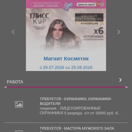
р
л
е
е
д
д
ы
у
д
ю
у
щ
щ
и
Магнит Косметик
и
й
c 29.07.2026 по 25.08.2026
й
РАБОТА
ТРЕБУЕТСЯ - ОХРАННИКИ, ОХРАННИКИ-
ВОДИТЕЛИ
лицензия.. ЛИЦЕНЗИРОВАННЫЕ
ОХРАННИКИ 5 разряда, з/п от 33000 руб. 6...
ТРЕБУЕТСЯ - МАСТЕРА МУЖСКОГО ЗАЛА