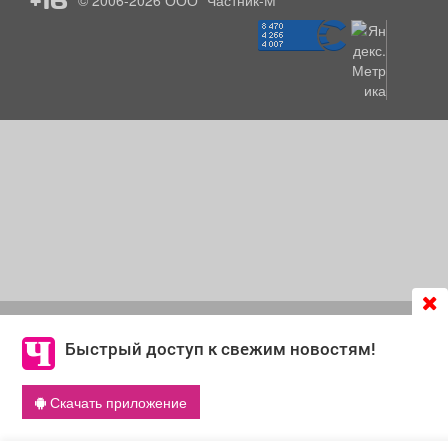
© 2006-2026
ООО "Частник-М"
Продолжая использовать сайт
chastnik-m.ru
, Вы даете
согласие на обработку файлов cookie, которые
Быстрый доступ к свежим новостям!
обеспечивают корректную работу сайта и сбора
информации для улучшения качества сервисов.
Скачать приложение
Что такое cookie