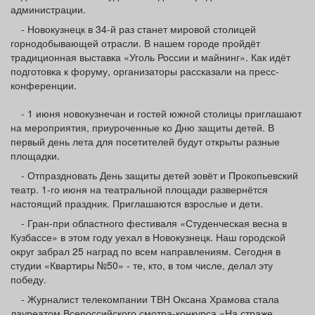
администрации.
- Новокузнецк в 34-й раз станет мировой столицей
горнодобывающей отрасли. В нашем городе пройдёт
традиционная выставка «Уголь России и майнинг». Как идёт
подготовка к форуму, организаторы рассказали на пресс-
конференции.
- 1 июня новокузнечан и гостей южной столицы приглашают
на мероприятия, приуроченные ко Дню защиты детей. В
первый день лета для посетителей будут открыты разные
площадки.
- Отпраздновать День защиты детей зовёт и Прокопьевский
театр. 1-го июня на театральной площади развернётся
настоящий праздник. Приглашаются взрослые и дети.
- Гран-при областного фестиваля «Студенческая весна в
Кузбассе» в этом году уехал в Новокузнецк. Наш городской
округ забрал 25 наград по всем направлениям. Сегодня в
студии «Квартиры №50» - те, кто, в том числе, делал эту
победу.
- Журналист телекомпании ТВН Оксана Храмова стала
лауреатом Всероссийского смотра-конкурса «На страже