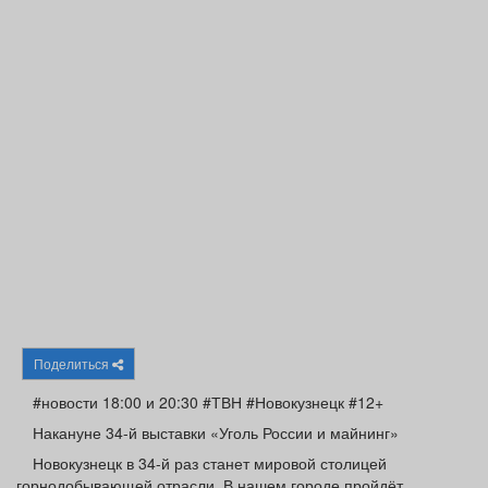
Афиша
Обучение
Проекты
Товары
Поздравления
Погода
ТВ программа
Я - пенсионер
Поделиться
#новости 18:00 и 20:30 #ТВН #Новокузнецк #12+
Накануне 34-й выставки «Уголь России и майнинг»
Новокузнецк в 34-й раз станет мировой столицей
горнодобывающей отрасли. В нашем городе пройдёт