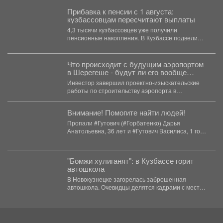
Прибавка к пенсии с 1 августа:
кузбассовцам пересчитают выплаты
4,3 тысячи кузбассовцев уже получили
пенсионные накопления. В Кузбассе подвели
итоги выплат пенсионных накоплений....
Что происходит с будущим аэропортом
в Шерегеше - будут ли его вообще
строить
Инвестор завершил проектно-изыскательские
работы по строительству аэропорта в
Шерегеше. Теперь проект должен пройти
Главгосэкспертизу и...
Внимание! Помогите найти людей!
Пропали #Гутович (#Горбатенко) Дарья
Анатольевна, 36 лет и #Гутович Василиса, 1 год,
г. #Ленинск-Кузнецкий, #Кемеровская...
"Бомжи хулиганят": в Кузбассе горит
автошкола
В Новокузнецке загорелась заброшенная
автошкола. Очевидцы делятся кадрами с места
событий. Вечером во вторник,...