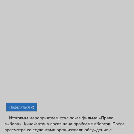
Афиша
Обучение
Проекты
Товары
Поздравления
Погода
ТВ программа
Я - пенсионер
Поделиться
Итоговым мероприятием стал показ фильма «Право
выбора». Кинокартина посвящена проблеме абортов. После
просмотра со студентами организовали обсуждение с