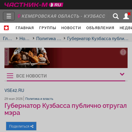
☰
КЕМЕРОВСКАЯ ОБЛАСТЬ - КУЗБАСС
ГЛАВНАЯ
ГРУППЫ
НОВОСТИ
ОБЪЯВЛЕНИЯ
НЕДВ
Главная
Группы
Новости
Главная
Новости
Политика и власть
Губернатор Кузбасса публично отругал мэра
реклама
Объявления
Недвижимость
Услуги
ВСЕ НОВОСТИ
Рукбрики
новостей
VSE42.RU
29 мая 2026
Политика и власть
Работа
Транспорт
Компании
Губернатор Кузбасса публично отругал
мэра
Поделиться