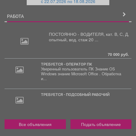
c 22.07.2026 по 18.08.2026
й
РАБОТА
ПОСТОЯННО - ВОДИТЕЛЯ, кат.
В, С, Д,
опытный, вод. стаж 20 ...
70 000 руб.
ТРЕБУЕТСЯ - ОПЕРАТОР ПК
Уверенный пользователь ПК Знание OS
Windows знание Microsoft Office . Обработка
30
и...
000
руб.
ТРЕБУЕТСЯ - ПОДСОБНЫЙ РАБОЧИЙ
Все объявления
Подать объявление