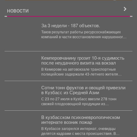
НОВОСТИ
За 3 недели - 187 объектов.
Таков результат работы ресурсоснабжающих
компаний в части восстановления нарушенного
благоустройства. На данный момент в разных...
Кемперовчанину грозит 10-я судимость
после неудачного визита на вокзал
В Кемерове на автовокзале транспортные
полицейские задержали 43-летнего жителя
Новокузнецкого района. Как сообщает
Кузбасское ЛУ...
Сотни тонн фруктов и овощей привезли
в Кузбасс из Средней Азии
С 23 по 27 июля в Кузбасс ввезли 278 тонн
свежей плодоовощной продукции из
Казахстана...
В кузбасском психоневрологическом
интернате возник пожар
В Кузбассе загорелся интернат, очевидцы
делятся кадрами с места происшествия. В