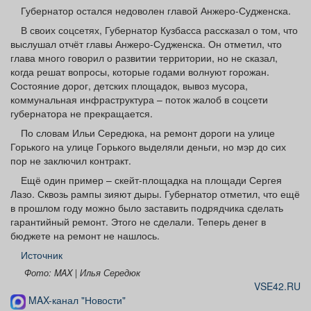
Афиша
Обучение
Проекты
Губернатор остался недоволен главой Анжеро-Судженска.
В своих соцсетях, Губернатор Кузбасса рассказал о том, что
выслушал отчёт главы Анжеро-Судженска. Он отметил, что
глава много говорил о развитии территории, но не сказал,
когда решат вопросы, которые годами волнуют горожан.
Состояние дорог, детских площадок, вывоз мусора,
Товары
Поздравления
Погода
коммунальная инфраструктура – поток жалоб в соцсети
губернатора не прекращается.
По словам Ильи Середюка, на ремонт дороги на улице
Горького на улице Горького выделяли деньги, но мэр до сих
пор не заключил контракт.
ТВ программа
Я - пенсионер
Ещё один пример – скейт-площадка на площади Сергея
Лазо. Сквозь рампы зияют дыры. Губернатор отметил, что ещё
в прошлом году можно было заставить подрядчика сделать
гарантийный ремонт. Этого не сделали. Теперь денег в
бюджете на ремонт не нашлось.
Источник
Фото: MAX | Илья Середюк
VSE42.RU
MAX-канал "Новости"