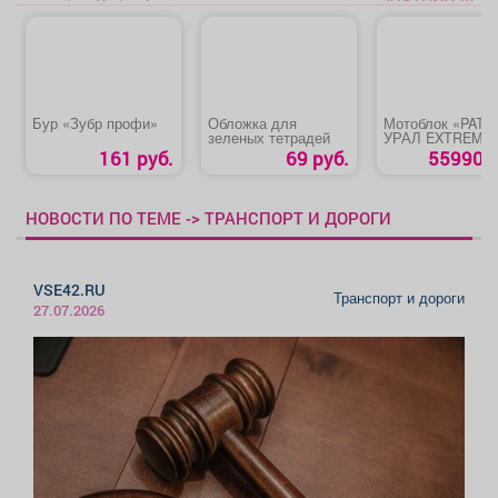
Бур «Зубр профи»
Обложка для
Мотоблок «PATR
зеленых тетрадей
УРАЛ EXTREME
161 руб.
69 руб.
55990 р
НОВОСТИ ПО ТЕМЕ -> ТРАНСПОРТ И ДОРОГИ
VSE42.RU
Транспорт и дороги
27.07.2026