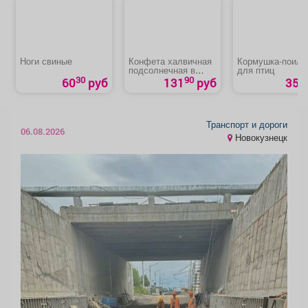
Ноги свиные
Конфета халвичная
Кормушка-поилк
подсолнечная в
для птиц
глазури
30
90
60
руб
131
руб
35 р
Транспорт и дороги
06.08.2026
Новокузнецк