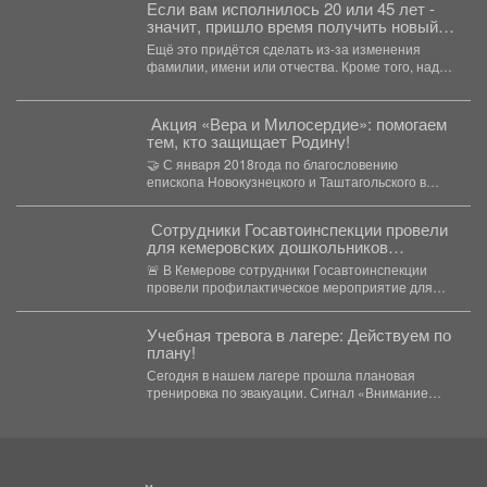
Если вам исполнилось 20 или 45 лет -
значит, пришло время получить новый
паспорт.
Ещё это придётся сделать из-за изменения
фамилии, имени или отчества. Кроме того, надо
сменить...
️ Акция «Вера и Милосердие»: помогаем
тем, кто защищает Родину!
🤝 С января 2018года по благословению
епископа Новокузнецкого и Таштагольского в
Кузбассе реализуется акция «Вера...
‍ Сотрудники Госавтоинспекции провели
для кемеровских дошкольников
интерактивный урок безопасности
🚨 В Кемерове сотрудники Госавтоинспекции
провели профилактическое мероприятие для
воспитанников детского сада №28 «Замок
детства»....
Учебная тревога в лагере: Действуем по
плану!
Сегодня в нашем лагере прошла плановая
тренировка по эвакуации. Сигнал «Внимание
всем!» прозвучал неожиданно, но,...