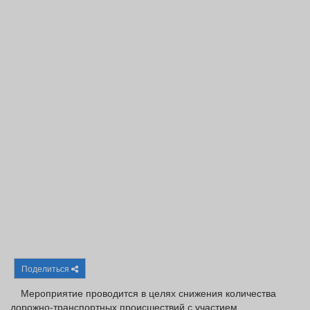
Афиша
Обучение
Проекты
Товары
Поздравления
Погода
ТВ программа
Я - пенсионер
Поделиться
Мероприятие проводится в целях снижения количества
дорожно‑транспортных происшествий с участием