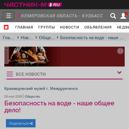
☰
КЕМЕРОВСКАЯ ОБЛАСТЬ - КУЗБАСС
ГЛАВНАЯ
ГРУППЫ
НОВОСТИ
ОБЪЯВЛЕНИЯ
НЕДВ
Главная
Группы
Новости
Главная
Новости
Общество
Безопасность на воде - наше общее дело!
реклама
Объявления
Недвижимость
Услуги
ВСЕ НОВОСТИ
Рукбрики
новостей
Краеведческий музей г. Междуреченск
29 мая 2026
Общество
Работа
Транспорт
Компании
Безопасность на воде - наше общее
дело!
Поделиться