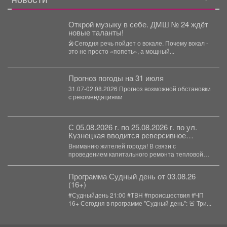
Открой музыку в себе. ДМШ № 24 ждёт
новые таланты!
🎤Сегодня речь пойдет о вокале. Почему вокал -
это не просто «попеть», а мощный...
Прогноз погоды на 31 июля
31.07-02.08.2026 Прогноз возможной обстановки
с рекомендациями
С 05.08.2026 г. по 25.08.2026 г. по ул.
Кузнецкая вводится реверсивное
движения для автотранспорта.
Вниманию жителей города! В связи с
проведением капитального ремонта тепловой
сети с 05.08.2026 г....
Программа Судный день от 03.08.26
(16+)
#Судныйдень 21:00 #ТВН #происшествия #ЧП
16+ Сегодня в программе "Судный день": 🚨 Три...