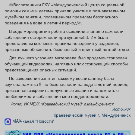
Афиша
Обучение
Проекты
👫Воспитанники ГКУ «Междуреченский центр социальной
помощи семье и детям» приняли участие в познавательном
музейном занятии, посвященном правилам безопасного
поведения на воде в летний период🌞.
В ходе мероприятия ребята освежили знания о важности
соблюдения осторожности при купании🏊‍♂️. Им были
Товары
Поздравления
Погода
представлены ключевые правила поведения у водоемов,
призванные обеспечить безопасный и приятный летний отдых.
Для лучшего усвоения материала был продемонстрирован
обучающий видеоролик, наглядно иллюстрирующий способы
предотвращения опасных ситуаций.
ТВ программа
Я - пенсионер
По завершении занятия каждому воспитаннику была
вручена памятка📄 по безопасности на воде в летний период,
призванная закрепить полученные знания и напомнить о
необходимости соблюдения мер предосторожности.
Фото: VK МБУК "Краеведческий музей" г.Междуреченск
Источник
Краеведческий музей г. Междуреченск
MAX-канал "Новости"