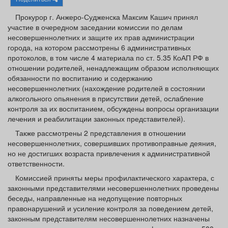
Афиша
Обучение
Проекты
Прокурор г. Анжеро-Судженска Максим Кашич принял
участие в очередном заседании комиссии по делам
несовершеннолетних и защите их прав администрации
города, на котором рассмотрены 6 административных
протоколов, в том числе 4 материала по ст. 5.35 КоАП РФ в
Товары
Поздравления
Погода
отношении родителей, ненадлежащим образом исполняющих
обязанности по воспитанию и содержанию
несовершеннолетних (нахождение родителей в состоянии
алкогольного опьянения в присутствии детей, ослабление
контроля за их воспитанием, обсуждены вопросы организации
лечения и реабилитации законных представителей).
ТВ программа
Я - пенсионер
Также рассмотрены 2 представления в отношении
несовершеннолетних, совершивших противоправные деяния,
но не достигших возраста привлечения к административной
ответственности.
Комиссией приняты меры профилактического характера, с
законными представителями несовершеннолетних проведены
беседы, направленные на недопущение повторных
правонарушений и усиление контроля за поведением детей,
законным представителям несовершеннолетних назначены