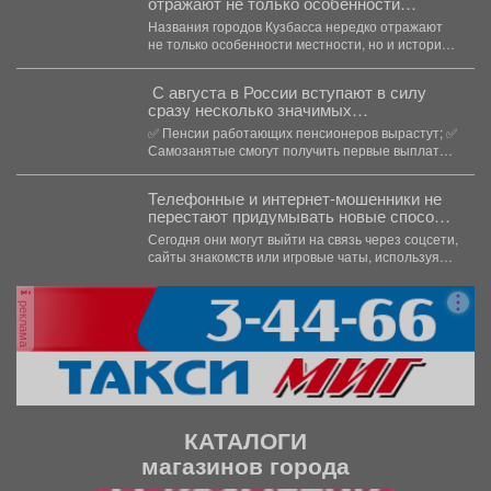
отражают не только особенности
местности, но и историю освоения всего
Названия городов Кузбасса нередко отражают
региона.
не только особенности местности, но и историю
освоения всего региона....
С августа в России вступают в силу
сразу несколько значимых
нововведений
✅ Пенсии работающих пенсионеров вырастут; ✅
Самозанятые смогут получить первые выплаты
по больничным; ...
Телефонные и интернет-мошенники не
перестают придумывать новые способы
обмана.
Сегодня они могут выйти на связь через соцсети,
сайты знакомств или игровые чаты, используя
самые...
реклама
КАТАЛОГИ
магазинов города