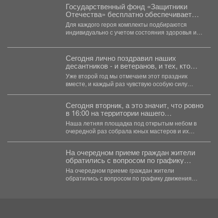
Государственный фонд «Защитники
Отечества» бесплатно обеспечивает
ветеранов специальной военной
Для каждого героя комплекты подбираются
операции с тяжелыми ранениями
индивидуально с учетом состояния здоровья и
адаптивной одеждой.
физических возможностей. В...
Сегодня лично поздравил наших
десантников - и ветеранов, и тех, кто
сейчас в строю.
Уже второй год мы отмечаем этот праздник
вместе, и каждый раз чувствую особую силу
этого...
Сегодня вторник, а это значит, что ровно
в 16:00 на территории нашего
выставочного зала снова закипела
Наша летняя площадка под открытым небом в
большая творческая работа.
очередной раз собрала юных мастеров и их
родителей....
На очередном приеме граждан жители
обратились с вопросом по графику
движения общественного транспорта.
На очередном приеме граждан жители
обратились с вопросом по графику движения
общественного транспорта. Ещё в...