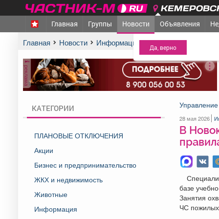
КЕМЕРОВСК
Главная
Группы
Новости
Объявления
Не
МЕЖДУРЕЧЕНСК
- Ва
Главная
Новости
Информация
В Новокузнецке об
реклама
Управление 
КАТЕГОРИИ
28 мая 2026
И
В Ново
ПЛАНОВЫЕ ОТКЛЮЧЕНИЯ
правил
Акции
Бизнес и предпринимательство
Специали
ЖКХ и недвижимость
базе учебно
Животные
Занятия охв
ЧС пожилых
Информация