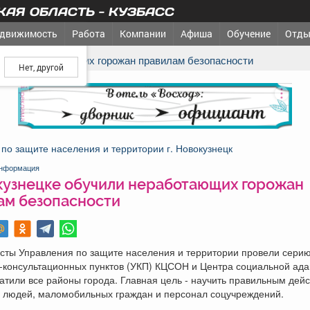
АЯ ОБЛАСТЬ - КУЗБАСС
движимость
Работа
Компании
Афиша
Обучение
Отды
ш город?
учили неработающих горожан правилам безопасности
реклама
по защите населения и территории г. Новокузнецк
нформация
кузнецке обучили неработающих горожан
ам безопасности
сты Управления по защите населения и территории провели серию
-консультационных пунктов (УКП) КЦСОН и Центра социальной ада
атили все районы города. Главная цель - научить правильным дей
 людей, маломобильных граждан и персонал соцучреждений.