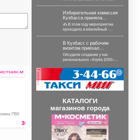
нуждается!
минуту - их труд по-
настоящему бесценен. Сейчас
Избирательная комиссия
добровольцы...
Кузбасса приняла
участие в региональном
✍️ В этом году мероприятие
форуме «Время Первых»
проходило в юбилейный -
десятый раз. Площадкой
проведения стал
В Кузбасс с рабочим
Прокопьевский...
визитом приехал
учредитель Института
Обсудили создание у нас
«Царьград» Константин
регионального «Клуба 2050».
Малофеев.
Это дискуссионная площадка,
на которой эксперты из
реклама
разных...
КАТАЛОГИ
магазинов города
ромка ПВХ
Хризантема Магнум
Связка шаров и
П
С
сердец
30 руб.
3350 руб.
2440 ру
р
л
е
е