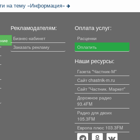
сти на тему «Информация»
Рекламодателям:
Оплата услуг:
Бизнес-кабинет
Расценки
ение
Заказать рекламу
Оплатить
Наши ресурсы:
Газета "Частник-М"
Сайт chastnik-m.ru
Сайт "Частник. Маркет"
Дорожное радио
93.4FM
Радио для двоих
105.3FM
Европа плюс 103.3FM