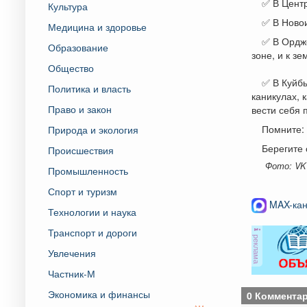
✅ В Цент
Культура
✅ В Новои
Медицина и здоровье
✅ В Ордж
Образование
зоне, и к з
Общество
✅ В Куйб
Политика и власть
каникулах, 
Право и закон
вести себя 
Помните: 
Природа и экология
Берегите 
Происшествия
Фото: VK
Промышленность
Спорт и туризм
MAX-кан
Технологии и наука
Транспорт и дороги
реклама
Увлечения
Частник-М
Экономика и финансы
0 Коммента