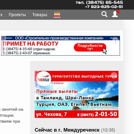
тел. (38475) 65-545
+7 923-625-02-51
х
Проекты
Товары
реклама
реклама
 занятий на
птации.
ствиям при
Сейчас в г. Междуреченск
(12:35)