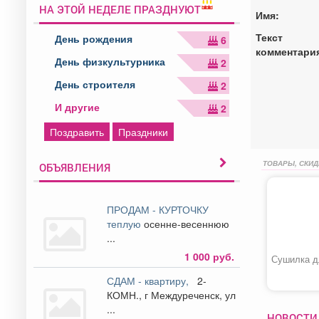
НА ЭТОЙ НЕДЕЛЕ ПРАЗДНУЮТ
Имя:
Текст
День рождения
6
комментари
День физкультурника
2
День строителя
2
И другие
2
Поздравить
Праздники
ТОВАРЫ, СКИД
ОБЪЯВЛЕНИЯ
ПРОДАМ - КУРТОЧКУ
теплую
осенне-весеннюю
...
1 000 руб.
Сушилка д
СДАМ - квартиру,
2-
КОМН., г Междуреченск, ул
...
НОВОСТИ