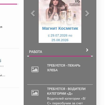
д
д
ы
у
д
ю
у
щ
Магнит Косметик
щ
и
и
c 29.07.2026 по
й
25.08.2026
й
РАБОТА
б
о
ТРЕБУЕТСЯ - ПЕКАРЬ
ХЛЕБА
ы,
ТРЕБУЕТСЯ - ВОДИТЕЛИ
КАТЕГОРИИ «Д»
Водителей категории «В/
С» переобучим за счет